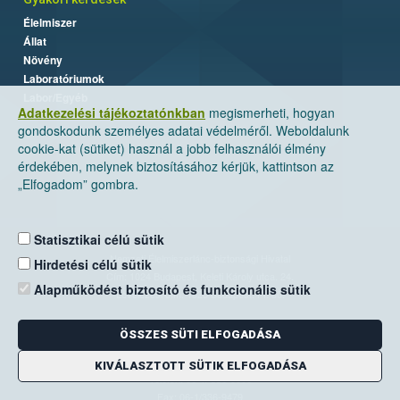
Élelmiszer
Állat
Növény
Laboratóriumok
Labor/Egyéb
Adatkezelési tájékoztatónkban
megismerheti, hogyan
gondoskodunk személyes adatai védelméről. Weboldalunk
cookie-kat (sütiket) használ a jobb felhasználói élmény
érdekében, melynek biztosításához kérjük, kattintson az
„Elfogadom” gombra.
Statisztikai célú sütik
Nemzeti Élelmiszerlánc-biztonsági Hivatal
Hirdetési célú sütik
Cím: 1024 Budapest, Keleti Károly utca. 24.
Alapműködést biztosító és funkcionális sütik
Levelezési cím: 1525 Budapest. Pf. 30.
ÖSSZES SÜTI ELFOGADÁSA
E-mail:
ugyfelszolgalat@nebih.gov.hu
Zöld szám: 06-80/263-244
KIVÁLASZTOTT SÜTIK ELFOGADÁSA
Telefon: 06-1/ 336-9000
Fax: 06-1/336-9479