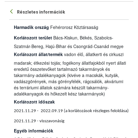
Részletes információk
Harmadik ország
Fehérorosz Köztársaság
Korlátozott terület
Bács-Kiskun, Békés, Szabolcs-
Szatmár-Bereg, Hajú-Bihar és Csongrád-Csanád megye
Korlátozott állat/termék
vadon élő, állatkerti és cirkuszi
madarak; étkezési tojás; fogékony állatfajokból nyert állati
eredetű összetevőket tartalmazó takarmányok és
takarmány-adalékanyagok (kivéve a macskák, kutyák,
vadászgörények, más görényfélék, rágcsálók, akváriumi
és terráriumi állatok számára készült takarmány-
adalékanyagok és hőkezelt kész takarmányok)
Korlátozott időszak
2021.11.29 -
2022.09.19 (a korlátozások részleges feloldása)
2021.11.29 - visszavonásig
Egyéb információk