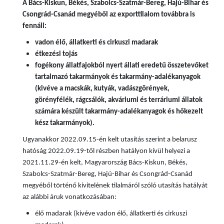
A
Bács-Kiskun, Békés, Szabolcs-Szatmár-Bereg, Hajú-Bihar és
Csongrád-Csanád megyéből az exporttilalom továbbra is
fennáll:
vadon élő, állatkerti és cirkuszi madarak
étkezési tojás
fogékony állatfajokból nyert állati eredetű összetevőket
tartalmazó takarmányok és takarmány-adalékanyagok
(kivéve a macskák, kutyák, vadászgörények,
görényfélék, rágcsálók, akváriumi és terráriumi állatok
számára készült takarmány-adalékanyagok és hőkezelt
kész takarmányok).
Ugyanakkor 2022.09.15-én kelt utasítás szerint a belarusz
hatóság 2022.09.19-től részben hatályon kívül helyezi a
2021.11.29-én kelt, Magyarország Bács-Kiskun, Békés,
Szabolcs-Szatmár-Bereg, Hajú-Bihar és Csongrád-Csanád
megyéből történő kivitelének tilalmáról szóló utasítás hatályát
az alábbi áruk vonatkozásában:
élő madarak (kivéve vadon élő, állatkerti és cirkuszi