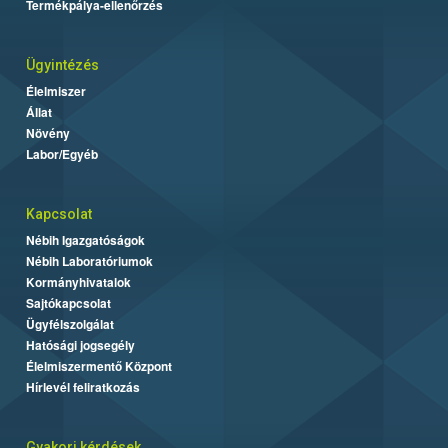
Termékpálya-ellenőrzés
Ügyintézés
Élelmiszer
Állat
Növény
Labor/Egyéb
Kapcsolat
Nébih Igazgatóságok
Nébih Laboratóriumok
Kormányhivatalok
Sajtókapcsolat
Ügyfélszolgálat
Hatósági jogsegély
Élelmiszermentő Központ
Hírlevél feliratkozás
Gyakori kérdések