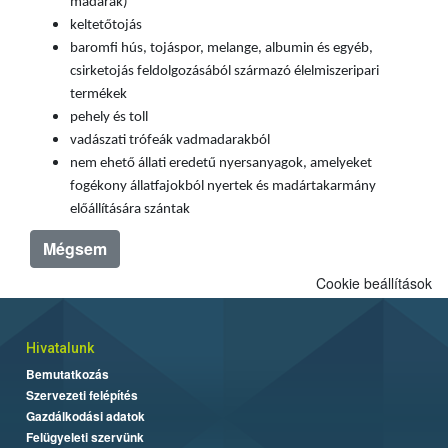
madarak)
keltetőtojás
baromfi hús, tojáspor,
melange
, albumin és egyéb,
csirketojás feldolgozásából származó élelmiszeripari
termékek
pehely és toll
vadászati trófeák vadmadarakból
nem ehető állati eredetű nyersanyagok, amelyeket
fogékony állatfajokból nyertek és madártakarmány
előállítására szántak
Mégsem
Cookie beállítások
Hivatalunk
Bemutatkozás
Szervezeti felépítés
Gazdálkodási adatok
Felügyeleti szervünk