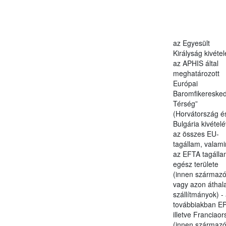
az Egyesült
Királyság kivétel
az APHIS által
meghatározott
Európai
Baromfikeresked
Térség”
(Horvátország é
Bulgária kivételé
az összes EU-
tagállam, valami
az EFTA tagálla
egész területe
(innen származó
vagy azon áthal
szállítmányok) -
továbbiakban E
illetve Franciao
(innen származó