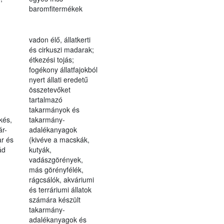
baromfitermékek
vadon élő, állatkerti
és cirkuszi madarak;
étkezési tojás;
fogékony állatfajokból
nyert állati eredetű
összetevőket
tartalmazó
takarmányok és
kés,
takarmány-
r-
adalékanyagok
ar és
(kivéve a macskák,
ád
kutyák,
vadászgörények,
más görényfélék,
rágcsálók, akváriumi
és terráriumi állatok
számára készült
takarmány-
adalékanyagok és