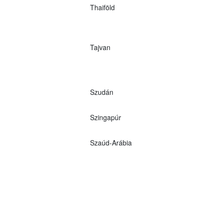
Thaiföld
Tajvan
Szudán
Szingapúr
Szaúd-Arábia