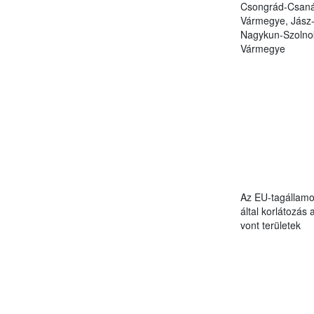
Csongrád-Csan
Vármegye, Jász
Nagykun-Szolno
Vármegye
Az EU-tagállam
által korlátozás 
vont területek