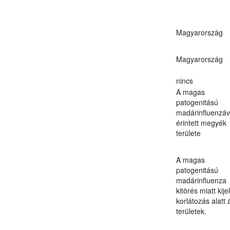
Magyarország
Magyarország
nincs
A magas
patogenitású
madárinfluenzáv
érintett megyék
területe
A magas
patogenitású
madárinfluenza
kitörés miatt kijel
korlátozás alatt á
területek.