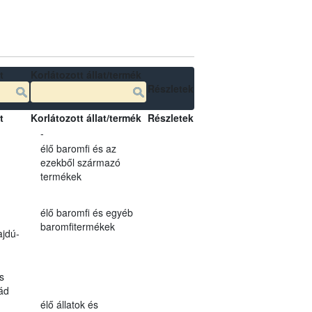
t
Korlátozott állat/termék
Részletek
t
Korlátozott állat/termék
Részletek
-
élő baromfi és az
ezekből származó
termékek
élő baromfi és egyéb
baromfitermékek
jdú-
s
ád
élő állatok és