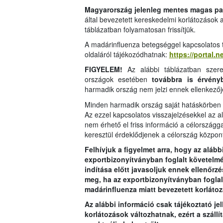
Magyarország jelenleg mentes magas pa
által bevezetett kereskedelmi korlátozások
táblázatban folyamatosan frissítjük.
A madárinfluenza betegséggel kapcsolatos tu
oldaláról tájékozódhatnak:
https://portal.
FIGYELEM!
Az alábbi táblázatban szere
országok esetében
továbbra is érvény
harmadik ország nem jelzi ennek ellenkezőj
Minden harmadik ország saját hatáskörben d
Az ezzel kapcsolatos visszajelzésekkel az a
nem érhető el friss információ a célországg
keresztül érdeklődjenek a célország közpon
Felhívjuk a figyelmet arra, hogy az aláb
exportbizonyítványban foglalt követelmény
indítása előtt javasoljuk ennek ellenőrzé
meg, ha az exportbizonyítványban foglalt
madárinfluenza miatt bevezetett korlátozá
Az alábbi információ csak tájékoztató je
korlátozások változhatnak, ezért a száll