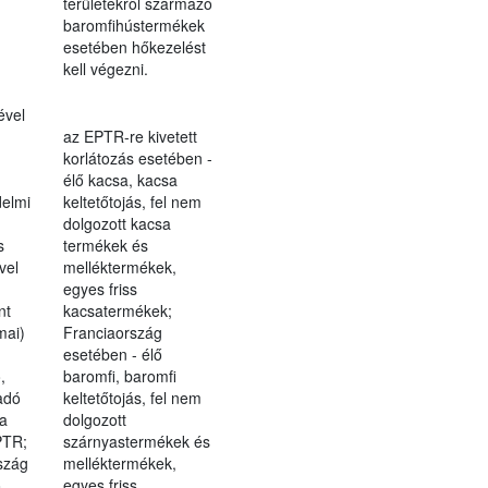
területekről származó
baromfihústermékek
esetében hőkezelést
kell végezni.
ével
az EPTR-re kivetett
korlátozás esetében -
élő kacsa, kacsa
elmi
keltetőtojás, fel nem
dolgozott kacsa
s
termékek és
vel
melléktermékek,
egyes friss
nt
kacsatermékek;
mai)
Franciaország
esetében - élő
,
baromfi, baromfi
adó
keltetőtojás, fel nem
 a
dolgozott
PTR;
szárnyastermékek és
rszág
melléktermékek,
,
egyes friss