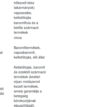
hőkezelt kész
takarmányok)
naposcsibe,
keltetőtojás
baromfihús és a
belőle származó
termékek
nincs
Baromfitermékek,
al
naposbaromfi,
keltetőtojás, élő állat
Keltetőtojás, baromfi
és ezekből származó
termékek (kivétel:
olyan módszerrel
kezelt termékek,
ölt
amely garantálja a
lló
betegség
kórokozójának
elpusztítását).