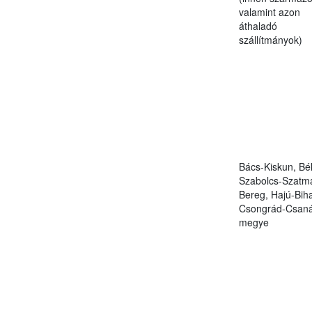
valamint azon
áthaladó
szállítmányok)
Bács-Kiskun, Bé
Szabolcs-Szatmá
Bereg, Hajú-Bih
Csongrád-Csan
megye