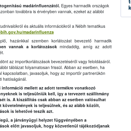
t
togenitású madárinfluenzától.
Egyes harmadik országok
k
 azonban továbbra is érvényben vannak, ezeket az alábbi
dnivalókról és aktuális információkról a Nébih tematikus
nebih.gov.hu/madarinfluenza
plő, hazánkkal szemben korlátozást bevezető harmadik
ben vannak a korlátozások
mindaddig, amíg az adott
ét.
önt az importkorlátozások bevezetéséről vagy feloldásáról.
lábbi táblázat folyamatosan frissül. Abban az esetben, ha
al kapcsolatban, javasoljuk, hogy az importőr partnerükön
ti hatóságánál.
bi információ mellett az adott termékre vonatkozó
eknek is teljesülniük kell, így a tervezett szállítmány
sét is. A kiszállítás csak abban az esetben valósulhat
 követelmények is teljesülnek, és az alább közölt,
sok is lehetővé teszik azt.
llegű, a járványügyi helyzet függvényében a
ítások előtt javasoljuk, hogy közvetlenül tájékozódjanak