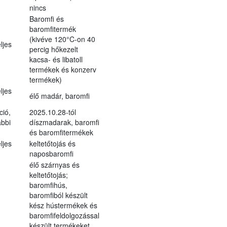
nincs
Baromfi és
baromfitermék
(kivéve 120°C-on 40
ljes
percig hőkezelt
kacsa- és libatoll
termékek és konzerv
termékek)
ljes
élő madár, baromfi
ció,
2025.10.28-tól
ábbi
díszmadarak, baromfi
és baromfitermékek
ljes
keltetőtojás és
naposbaromfi
élő szárnyas és
keltetőtojás;
baromfihús,
baromfiból készült
kész hústermékek és
baromfifeldolgozással
készült termékeket