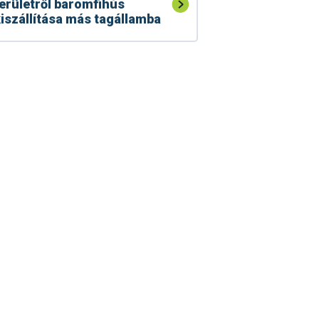
erületről baromfihús
iszállítása más tagállamba