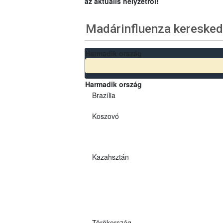
az aktuális helyzetről!
Madárinfluenza keresked
Harmadik ország
Harmadik ország
Brazília
Koszovó
Kazahsztán
Törökország