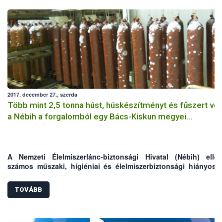
2017. december 27., szerda
Több mint 2,5 tonna húst, húskészítményt és fűszert von
a Nébih a forgalomból egy Bács-Kiskun megyei
húsfeldolgozó üzemben
A Nemzeti Élelmiszerlánc-biztonsági Hivatal (Nébih) ellen
számos műszaki, higiéniai és élelmiszerbiztonsági hiányoss
tártak fel egy Bács-Kiskun megyei húsfeldolgozó üzembe
hatóság az ellenőrzés során 2580 kg hús, húskészítmény és fű
TOVÁBB
forgalomba hozatalát tiltotta meg, valamint elrendelte az ál
eredetű élelmiszerek megsemmisítését.