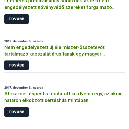
Internetes próbavásárlás során buktak le a nem
engedélyezett növényvédő szereket forgalmazó
magánszemélyek
TOVÁBB
2017. december 6., szerda
Nem engedélyezett új élelmiszer-összetevőt
tartalmazó kapszulát árusítanak egy magyar
webáruházban
TOVÁBB
2017. december 6., szerda
Afrikai sertéspestist mutatott ki a Nébih egy, az ukrán
határon elkobzott sertéshús mintában
TOVÁBB