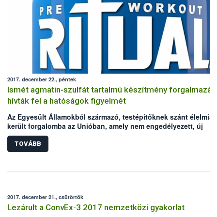
2017. december 22., péntek
Ismét agmatin-szulfát tartalmú készítmény forgalmazás
hívták fel a hatóságok figyelmét
Az Egyesült Államokból származó, testépítőknek szánt élelmisz
került forgalomba az Unióban, amely nem engedélyezett, új
élelmiszer-összetevőt (agmatin-szulfát) tartalmaz. A Nemzeti
Élelmiszerlánc-biztonsági Hivatal (Nébih) – az észt és a szlovák
TOVÁBB
hatóság bejelentése alapján – a RASFF-on keresztül értesült az
esetről.
2017. december 21., csütörtök
Lezárult a ConvEx-3 2017 nemzetközi gyakorlat