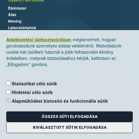
Gyakori kérdések
Élelmiszer
Állat
Növény
Laboratóriumok
Labor/Egyéb
Adatkezelési tájékoztatónkban
megismerheti, hogyan
gondoskodunk személyes adatai védelméről. Weboldalunk
cookie-kat (sütiket) használ a jobb felhasználói élmény
érdekében, melynek biztosításához kérjük, kattintson az
„Elfogadom” gombra.
Statisztikai célú sütik
Nemzeti Élelmiszerlánc-biztonsági Hivatal
Hirdetési célú sütik
Cím: 1024 Budapest, Keleti Károly utca. 24.
Alapműködést biztosító és funkcionális sütik
Levelezési cím: 1525 Budapest. Pf. 30.
ÖSSZES SÜTI ELFOGADÁSA
E-mail:
ugyfelszolgalat@nebih.gov.hu
Zöld szám: 06-80/263-244
KIVÁLASZTOTT SÜTIK ELFOGADÁSA
Telefon: 06-1/ 336-9000
Fax: 06-1/336-9479