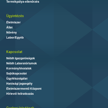
Termékpálya-ellenőrzés
Ügyintézés
Élelmiszer
Állat
Növény
Labor/Egyéb
Kapcsolat
Nébih Igazgatóságok
Nébih Laboratóriumok
Kormányhivatalok
Sajtókapcsolat
Ügyfélszolgálat
Hatósági jogsegély
Élelmiszermentő Központ
Hírlevél feliratkozás