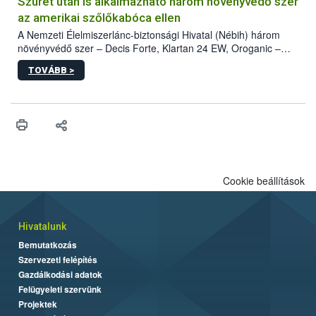
hatósággal is összehangolják a terjedés megállítása érdekében.
Szüret után is alkalmazható három növényvédő szer
az amerikai szőlőkabóca ellen
A Nemzeti Élelmiszerlánc-biztonsági Hivatal (Nébih) három
növényvédő szer – Decis Forte, Klartan 24 EW, Oroganic –
engedélyokiratát módosította, így azok a szüretet követően,
TOVÁBB >
egészen a vesszőérettség (BBCH 91) stádiumáig
felhasználhatóak a szőlőben. A kiterjesztések célja, hogy a korai
érésű szőlőkben is legyen lehetőség a károsító elleni további
védekezésre. Az Oroganic készítmény kis kiszerelésben kiskerti
felhasználók számára is elérhető és ökológiai termesztésben is
engedélyezett.
Cookie beállítások
Hivatalunk
Bemutatkozás
Szervezeti felépítés
Gazdálkodási adatok
Felügyeleti szervünk
Projektek