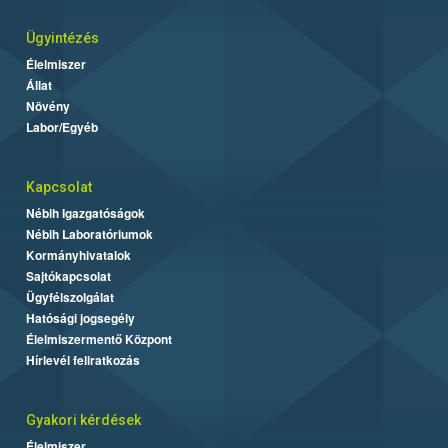
Ügyintézés
Élelmiszer
Állat
Növény
Labor/Egyéb
Kapcsolat
Nébih Igazgatóságok
Nébih Laboratóriumok
Kormányhivatalok
Sajtókapcsolat
Ügyfélszolgálat
Hatósági jogsegély
Élelmiszermentő Központ
Hírlevél feliratkozás
Gyakori kérdések
Élelmiszer