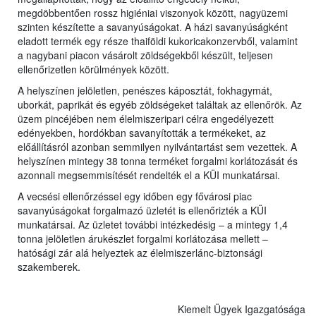
megdöbbentően rossz higiéniai viszonyok között, nagyüzemi
szinten készítette a savanyúságokat. A házi savanyúságként
eladott termék egy része thaiföldi kukoricakonzervből, valamint
a nagybani piacon vásárolt zöldségekből készült, teljesen
ellenőrizetlen körülmények között.
A helyszínen jelöletlen, penészes káposztát, fokhagymát,
uborkát, paprikát és egyéb zöldségeket találtak az ellenőrök. Az
üzem pincéjében nem élelmiszeripari célra engedélyezett
edényekben, hordókban savanyították a termékeket, az
előállításról azonban semmilyen nyilvántartást sem vezettek. A
helyszínen mintegy 38 tonna terméket forgalmi korlátozását és
azonnali megsemmisítését rendelték el a KÜI munkatársai.
A vecsési ellenőrzéssel egy időben egy fővárosi piac
savanyúságokat forgalmazó üzletét is ellenőrizték a KÜI
munkatársai. Az üzletet további intézkedésig – a mintegy 1,4
tonna jelöletlen árukészlet forgalmi korlátozása mellett –
hatósági zár alá helyeztek az élelmiszerlánc-biztonsági
szakemberek.
Kiemelt Ügyek Igazgatósága