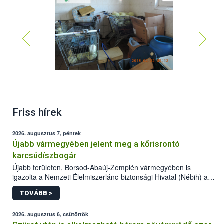
Friss hírek
2026. augusztus 7, péntek
Újabb vármegyében jelent meg a kőrisrontó
karcsúdíszbogár
Újabb területen, Borsod-Abaúj-Zemplén vármegyében is
igazolta a Nemzeti Élelmiszerlánc-biztonsági Hivatal (Nébih) a
kőrisrontó karcsúdíszbogár (Agrilus planipennis) jelenlétét. A
TOVÁBB >
kártevőt nem csak színcsapdában találták meg, de már fertőzött
fában is azonosították. A növényvédelmi szakemberek folytatják
az intenzív felderítést, emellett az intézkedéseket a szlovák
2026. augusztus 6, csütörtök