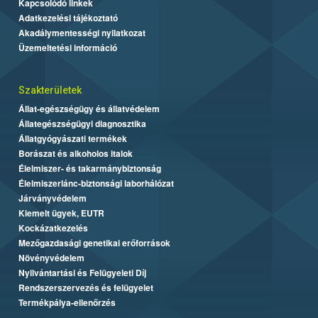
Kapcsolódó linkek
Adatkezelési tájékoztató
Akadálymentességi nyilatkozat
Üzemeltetési információ
Szakterületek
Állat-egészségügy és állatvédelem
Állategészségügyi diagnosztika
Állatgyógyászati termékek
Borászat és alkoholos italok
Élelmiszer- és takarmánybiztonság
Élelmiszerlánc-biztonsági laborhálózat
Járványvédelem
Kiemelt ügyek, EUTR
Kockázatkezelés
Mezőgazdasági genetikai erőforrások
Növényvédelem
Nyilvántartási és Felügyeleti Díj
Rendszerszervezés és felügyelet
Termékpálya-ellenőrzés