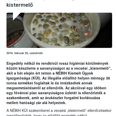
kistermelő
2016. február 25, csütörtök
Engedély nélkül és rendkívül rossz higiéniai körülmények
között készítette a savanyúságot az a vecsési „kistermelő”,
akit a hét elején ért tetten a NÉBIH Kiemelt Ügyek
Igazgatósága (KÜI). Az illegális előállító helyen mintegy 38
tonna terméket foglaltak le és intézkedtek annak
megsemmisítéséről az ellenőrök. Az akcióval egy időben
egy fővárosi piac savanyúságos üzletét is ellenőrizték a
szakemberek, amit az árukészlet forgalmi korlátozása
mellett hatósági zár alá helyeztek.
A NÉBIH KÜI szakemberei a vecsési „kistermelő” ellenőrzésekor
megállapították, hogy az előállító engedély nélkül,