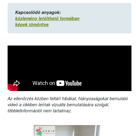
Kapcsolódó anyagok:
közlemény letölthető formában
képek tömörítve
Az ellenőrzés közben feltárt hibákat, hiányosságokat bemutató
videó a cikkben leírtak vizuális bemutatására szolgál,
többletinformációt nem tartalmaz.