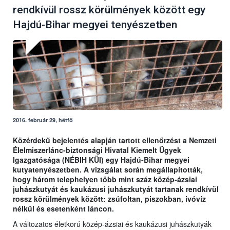
rendkívül rossz körülmények között egy
Hajdú-Bihar megyei tenyészetben
2016. február 29, hétfő
Közérdekű bejelentés alapján tartott ellenőrzést a Nemzeti
Élelmiszerlánc-biztonsági Hivatal Kiemelt Ügyek
Igazgatósága (NÉBIH KÜI) egy Hajdú-Bihar megyei
kutyatenyészetben. A vizsgálat során megállapították,
hogy három telephelyen több mint száz közép-ázsiai
juhászkutyát és kaukázusi juhászkutyát tartanak rendkívül
rossz körülmények között: zsúfoltan, piszokban, ivóvíz
nélkül és esetenként láncon.
A változatos életkorú közép-ázsiai és kaukázusi juhászkutyák