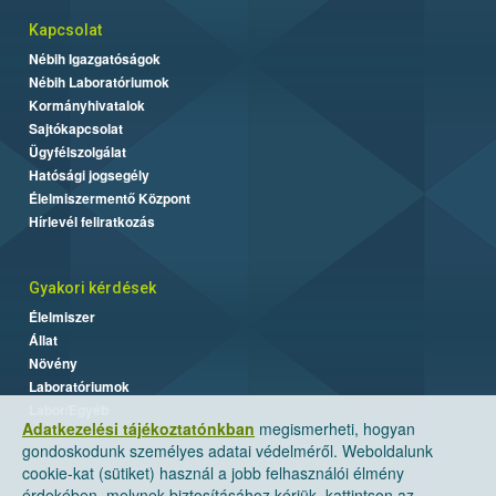
Kapcsolat
Nébih Igazgatóságok
Nébih Laboratóriumok
Kormányhivatalok
Sajtókapcsolat
Ügyfélszolgálat
Hatósági jogsegély
Élelmiszermentő Központ
Hírlevél feliratkozás
Gyakori kérdések
Élelmiszer
Állat
Növény
Laboratóriumok
Labor/Egyéb
Adatkezelési tájékoztatónkban
megismerheti, hogyan
gondoskodunk személyes adatai védelméről. Weboldalunk
cookie-kat (sütiket) használ a jobb felhasználói élmény
érdekében, melynek biztosításához kérjük, kattintson az