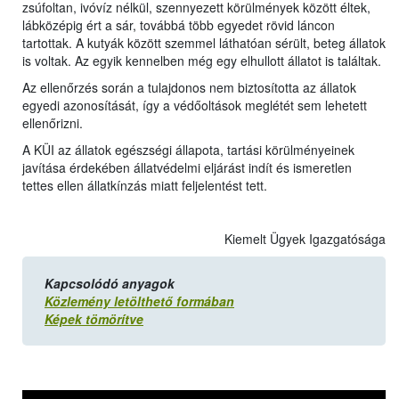
zsúfoltan, ivóvíz nélkül, szennyezett körülmények között éltek,
lábközépig ért a sár, továbbá több egyedet rövid láncon
tartottak. A kutyák között szemmel láthatóan sérült, beteg állatok
is voltak. Az egyik kennelben még egy elhullott állatot is találtak.
Az ellenőrzés során a tulajdonos nem biztosította az állatok
egyedi azonosítását, így a védőoltások meglétét sem lehetett
ellenőrizni.
A KÜI az állatok egészségi állapota, tartási körülményeinek
javítása érdekében állatvédelmi eljárást indít és ismeretlen
tettes ellen állatkínzás miatt feljelentést tett.
Kiemelt Ügyek Igazgatósága
Kapcsolódó anyagok
Közlemény letölthető formában
Képek tömörítve