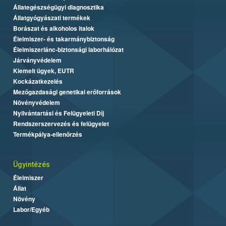
Állategészségügyi diagnosztika
Állatgyógyászati termékek
Borászat és alkoholos italok
Élelmiszer- és takarmánybiztonság
Élelmiszerlánc-biztonsági laborhálózat
Járványvédelem
Kiemelt ügyek, EUTR
Kockázatkezelés
Mezőgazdasági genetikai erőforrások
Növényvédelem
Nyilvántartási és Felügyeleti Díj
Rendszerszervezés és felügyelet
Termékpálya-ellenőrzés
Ügyintézés
Élelmiszer
Állat
Növény
Labor/Egyéb