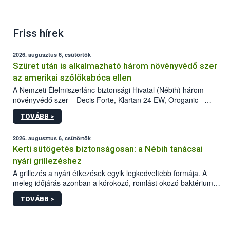
Friss hírek
2026. augusztus 6, csütörtök
Szüret után is alkalmazható három növényvédő szer
az amerikai szőlőkabóca ellen
A Nemzeti Élelmiszerlánc-biztonsági Hivatal (Nébih) három
növényvédő szer – Decis Forte, Klartan 24 EW, Oroganic –
engedélyokiratát módosította, így azok a szüretet követően,
TOVÁBB >
egészen a vesszőérettség (BBCH 91) stádiumáig
felhasználhatóak a szőlőben. A kiterjesztések célja, hogy a korai
érésű szőlőkben is legyen lehetőség a károsító elleni további
2026. augusztus 6, csütörtök
védekezésre. Az Oroganic készítmény kis kiszerelésben kiskerti
Kerti sütögetés biztonságosan: a Nébih tanácsai
felhasználók számára is elérhető és ökológiai termesztésben is
nyári grillezéshez
engedélyezett.
A grillezés a nyári étkezések egyik legkedveltebb formája. A
meleg időjárás azonban a kórokozó, romlást okozó baktériumok
gyorsabb szaporodásának is kedvez. A szabadtéri sütögetés
TOVÁBB >
ezért nem csupán a megfelelő sütési technikáról szól: legalább
ilyen fontos az alapanyagok biztonságos kezelése, az alapvető
higiéniai szabályok betartása, a megfelelő hőkezelés, valamint a