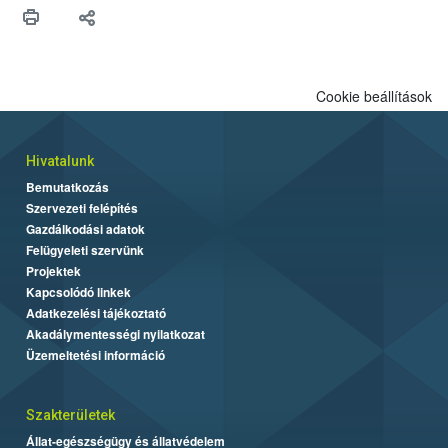
maradékok szakszerű tárolása. A Nemzeti Élelmiszerlánc-
biztonsági Hivatal (Nébih) Oktatási Programja összegyűjtötte a
biztonságos grillezés legfontosabb tudnivalóit.
Cookie beállítások
Hivatalunk
Bemutatkozás
Szervezeti felépítés
Gazdálkodási adatok
Felügyeleti szervünk
Projektek
Kapcsolódó linkek
Adatkezelési tájékoztató
Akadálymentességi nyilatkozat
Üzemeltetési információ
Szakterületek
Állat-egészségügy és állatvédelem