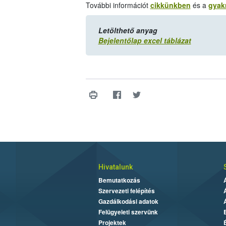
További információt
cikkünkben
és a
gyak
Letölthető anyag
Bejelentőlap excel táblázat
Hivatalunk
Bemutatkozás
Szervezeti felépítés
Gazdálkodási adatok
Felügyeleti szervünk
Projektek