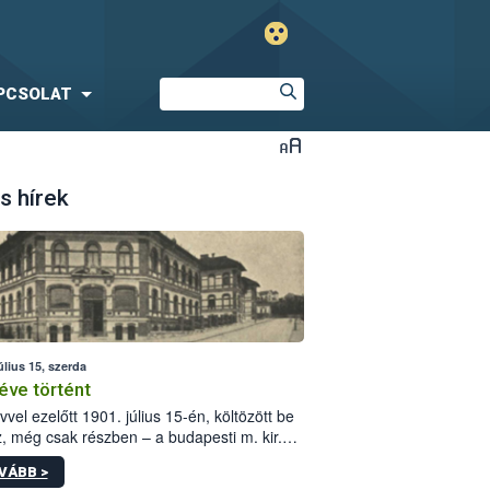
PCSOLAT
s hírek
úlius 15, szerda
éve történt
vvel ezelőtt 1901. július 15-én, költözött be
z, még csak részben – a budapesti m. kir.
i vetőmagvizsgáló állomás a Kis Rókus utca
VÁBB >
ám alatti, Czigler Győző által tervezett új