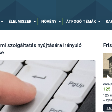
ÉLELMISZER
NÖVÉNY
ÁTFOGÓ TÉMÁK
KA
 szolgáltatás nyújtására irányuló
Fris
se
2026. j
125 
125 é
– iga
állam
TO
15. sz