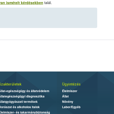
ran ismételt kérdésekben
talál.
Szakterületek
Ügyintézés
Állat-egészségügy és állatvédelem
Élelmiszer
Állategészségügyi diagnosztika
Állat
Állatgyógyászati termékek
Növény
Borászat és alkoholos italok
Labor/Egyéb
Élelmiszer- és takarmánybiztonság