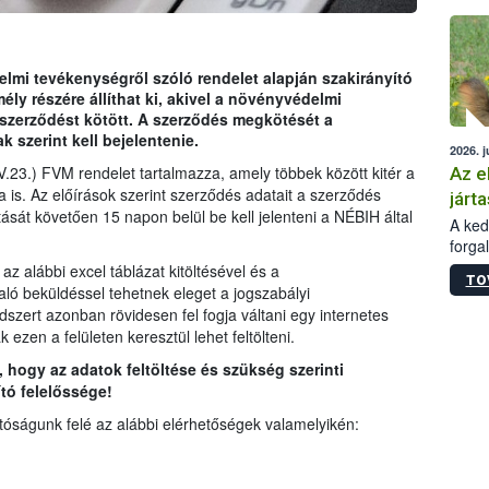
épüle
elmi tevékenységről szóló rendelet alapján szakirányító
ly részére állíthat ki, akivel a növényvédelmi
i szerződést kötött. A szerződés megkötését a
 szerint kell bejelentenie.
2026. j
(IV.23.) FVM rendelet tartalmazza, amely többek között kitér a
Az e
a is.
Az előírások szerint szerződés adatait a szerződés
járta
át követően 15 napon belül be kell jelenteni a NÉBIH által
A kedv
forga
Korm.
az alábbi excel táblázat kitöltésével és a
TO
sérül
ló beküldéssel tehetnek eleget a jogszabályi
felme
dszert azonban rövidesen fel fogja váltani egy internetes
veszé
ezen a felületen keresztül lehet feltölteni.
Ezen 
, hogy az adatok feltöltése és szükség szerinti
vonni
jártas
tó felelőssége!
tóságunk felé az alábbi elérhetőségek valamelyikén: