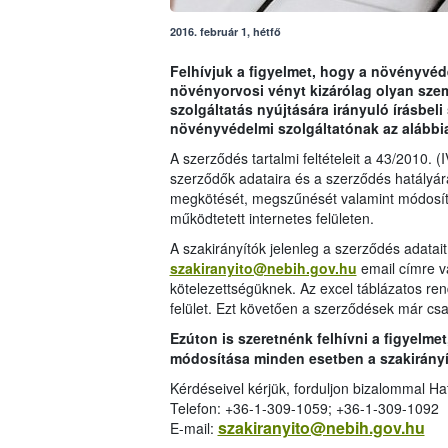
2016. február 1, hétfő
Felhívjuk a figyelmet, hogy a növényvéd
növényorvosi vényt kizárólag olyan szemé
szolgáltatás nyújtására irányuló írásbel
növényvédelmi szolgáltatónak az alábbiak
A szerződés tartalmi feltételeit a 43/2010. 
szerződők adataira és a szerződés hatályár
megkötését, megszűnését valamint módosítás
működtetett internetes felületen.
A szakirányítók jelenleg a szerződés adatait 
szakiranyito@nebih.gov.hu
email címre va
kötelezettségüknek.
Az excel táblázatos ren
felület. Ezt követően a szerződések már csak 
Ezúton is szeretnénk felhívni a figyelmet
módosítása minden esetben a szakirányí
Kérdéseivel kérjük, forduljon bizalommal Ha
Telefon: +36-1-309-1059; +36-1-309-1092
szakiranyito@nebih.gov.hu
E-mail: