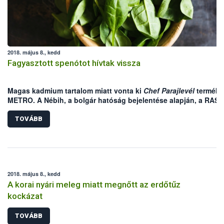
2018. május 8., kedd
Fagyasztott spenótot hívtak vissza
Magas kadmium tartalom miatt vonta ki
Chef Parajlevél
terméké
METRO. A Nébih, a bolgár hatóság bejelentése alapján, a RASF
on keresztül is értesült az esetről.
TOVÁBB
2018. május 8., kedd
A korai nyári meleg miatt megnőtt az erdőtűz
kockázat
TOVÁBB