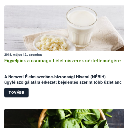
2018. május 12., szombat
Figyeljünk a csomagolt élelmiszerek sértetlenségére
A Nemzeti Élelmiszerlánc-biztonsági Hivatal (NÉBIH)
ügyfélszolgálatára érkezett bejelentés szerint több üzletlánc
csomagolt termékei esetében, feltehetően gazdasági kár okozá
céljából szennyezés történhetett.
TOVÁBB