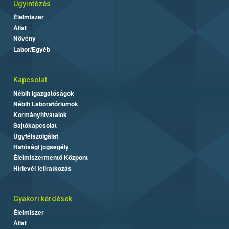
Ügyintézés
Élelmiszer
Állat
Növény
Labor/Egyéb
Kapcsolat
Nébih Igazgatóságok
Nébih Laboratóriumok
Kormányhivatalok
Sajtókapcsolat
Ügyfélszolgálat
Hatósági jogsegély
Élelmiszermentő Központ
Hírlevél feliratkozás
Gyakori kérdések
Élelmiszer
Állat