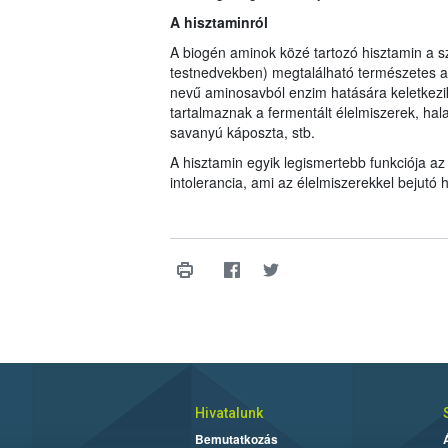
A hisztaminról
A biogén aminok közé tartozó hisztamin a 
testnedvekben) megtalálható természetes an
nevű aminosavból enzim hatására keletkezik)
tartalmaznak a fermentált élelmiszerek, halak
savanyú káposzta, stb.
A hisztamin egyik legismertebb funkciója az 
intolerancia, ami az élelmiszerekkel bejutó 
Hivatalunk
Bemutatkozás