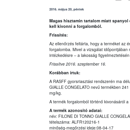
2016. május 20, péntek
Magas hisztamin tartalom miatt spanyol e
kell kivonni a forgalomból.
Frissítés:
Az ellenőrzés feltárta, hogy a terméket az
forgalomba. Mivel a vizsgálat időpontjában m
intézkedésre – a lakosság figyelmeztetésén 
Frissítve 2016. szeptember 16.
Korábban írtuk:
A RASFF gyorsriasztási rendszerén ma délu
GIALLE CONGELATO nevű termékben 241 mg/k
mg/kg.
A termék forgalomból történő kivonásáról a 
A termék azonosító adatai:
név: FILONE DI TONNO GIALLE CONGEL
tételszáma: ALFR120216-1
minőség-megőrzési ideje:08-04-17