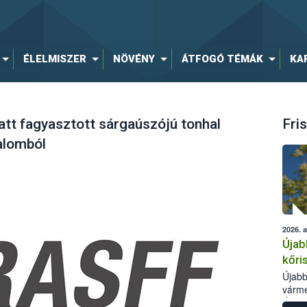
ÉLELMISZER
NÖVÉNY
ÁTFOGÓ TÉMÁK
KA
tt fagyasztott sárgaúszójú tonhal
Fris
galomból
2026. 
Újab
kőri
Újabb
várme
Élelm