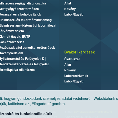
Állategészségügyi diagnosztika
Állat
Állatgyógyászati termékek
Növény
Borászat és alkoholos italok
Labor/Egyéb
Élelmiszer- és takarmánybiztonság
Élelmiszerlánc-biztonsági laborhálózat
Járványvédelem
Kiemelt ügyek, EUTR
Kockázatkezelés
Mezőgazdasági genetikai erőforrások
Gyakori kérdések
Növényvédelem
Nyilvántartási és Felügyeleti Díj
Élelmiszer
Rendszerszervezés és felügyelet
Állat
Termékpálya-ellenőrzés
Növény
Laboratóriumok
Labor/Egyéb
, hogyan gondoskodunk személyes adatai védelméről. Weboldalunk cook
jük, kattintson az „Elfogadom” gombra.
Nemzeti Élelmiszerlánc-biztonsági Hivatal
E-mail:
ugyfelszolgalat@nebih.gov.hu
tosító és funkcionális sütik
Cím: 1024 Budapest, Keleti Károly utca. 24.
Zöld szám: 06-80/263-244