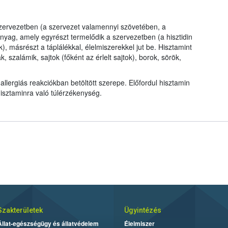
szervezetben (a szervezet valamennyi szövetében, a
yag, amely egyrészt termelődik a szervezetben (a hisztidin
, másrészt a táplálékkal, élelmiszerekkel jut be. Hisztamint
, szalámik, sajtok (főként az érlelt sajtok), borok, sörök,
allergiás reakciókban betöltött szerepe. Előfordul hisztamin
hisztaminra való túlérzékenység.
Szakterületek
Ügyintézés
Állat-egészségügy és állatvédelem
Élelmiszer