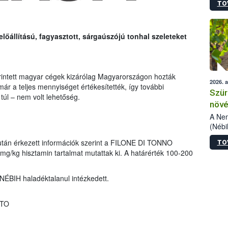
TO
kőris
jelen
talál
azono
lőállítású, fagyasztott, sárgaúszójú tonhal szeleteket
folyta
intéz
össze
érdek
 érintett magyar cégek kizárólag Magyarországon hozták
2026. 
ár a teljes mennyiséget értékesítették, így további
Szür
túl – nem volt lehetőség.
növé
szől
A Nem
(Nébi
Klart
tán érkezett információk szerint a FILONE DI TONNO
TO
módos
g hisztamin tartalmat mutattak ki. A határérték 100-200
egész
felha
célja
NÉBIH haladéktalanul intézkedett.
lehet
Az Or
felha
ATO
terme