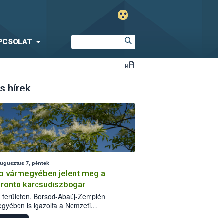
PCSOLAT
s hírek
augusztus 7, péntek
b vármegyében jelent meg a
srontó karcsúdíszbogár
 területen, Borsod-Abaúj-Zemplén
gyében is igazolta a Nemzeti
iszerlánc-biztonsági Hivatal (Nébih) a