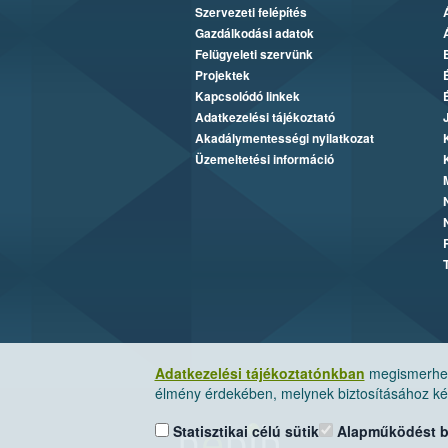
Szervezeti felépítés
Gazdálkodási adatok
Felügyeleti szervünk
Projektek
Kapcsolódó linkek
Adatkezelési tájékoztató
Akadálymentességi nyilatkozat
Üzemeltetési információ
Adatkezelési tájékoztatónkban
megismerheti
élmény érdekében, melynek biztosításához kér
Statisztikai célú sütik
Alapműködést biz