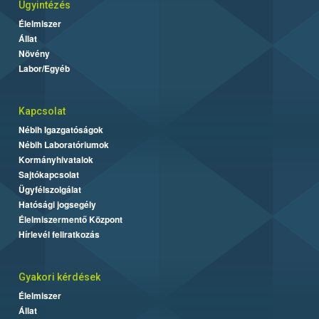
Ügyintézés
Élelmiszer
Állat
Növény
Labor/Egyéb
Kapcsolat
Nébih Igazgatóságok
Nébih Laboratóriumok
Kormányhivatalok
Sajtókapcsolat
Ügyfélszolgálat
Hatósági jogsegély
Élelmiszermentő Központ
Hírlevél feliratkozás
Gyakori kérdések
Élelmiszer
Állat