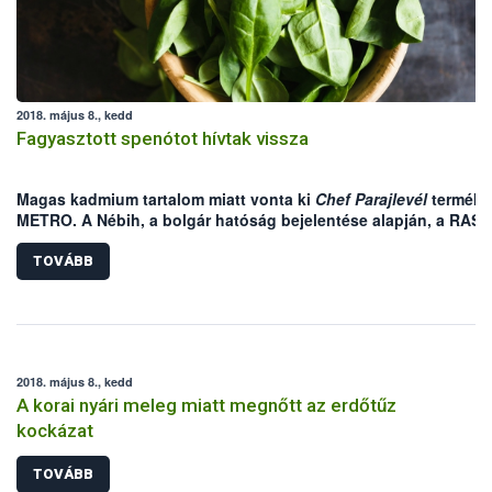
2018. május 8., kedd
Fagyasztott spenótot hívtak vissza
Magas kadmium tartalom miatt vonta ki
Chef Parajlevél
terméké
METRO. A Nébih, a bolgár hatóság bejelentése alapján, a RASF
on keresztül is értesült az esetről.
TOVÁBB
2018. május 8., kedd
A korai nyári meleg miatt megnőtt az erdőtűz
kockázat
TOVÁBB