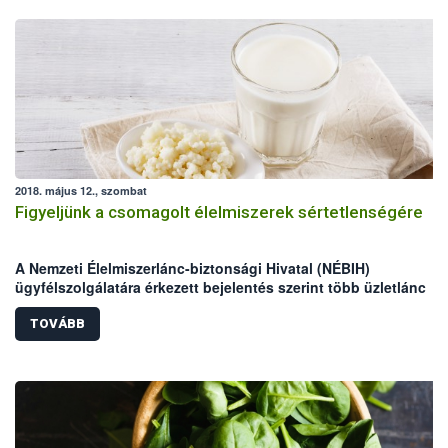
2018. május 12., szombat
Figyeljünk a csomagolt élelmiszerek sértetlenségére
A Nemzeti Élelmiszerlánc-biztonsági Hivatal (NÉBIH)
ügyfélszolgálatára érkezett bejelentés szerint több üzletlánc
csomagolt termékei esetében, feltehetően gazdasági kár okozá
céljából szennyezés történhetett.
TOVÁBB