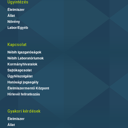
Ügyintézés
Élelmiszer
Állat
Növény
Labor/Egyéb
Kapcsolat
Nébih Igazgatóságok
Nébih Laboratóriumok
Kormányhivatalok
Sajtókapcsolat
Ügyfélszolgálat
Hatósági jogsegély
Élelmiszermentő Központ
Hírlevél feliratkozás
Gyakori kérdések
Élelmiszer
Állat