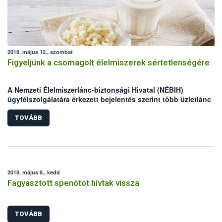
2018. május 12., szombat
Figyeljünk a csomagolt élelmiszerek sértetlenségére
A Nemzeti Élelmiszerlánc-biztonsági Hivatal (NÉBIH)
ügyfélszolgálatára érkezett bejelentés szerint több üzletlánc
csomagolt termékei esetében, feltehetően gazdasági kár okozá
céljából szennyezés történhetett.
TOVÁBB
2018. május 8., kedd
Fagyasztott spenótot hívtak vissza
TOVÁBB