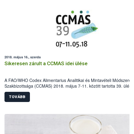
2018. május 16., szerda
Sikeresen zárult a CCMAS idei ülése
A FAO/WHO Codex Alimentarius Analitikai és Mintavételi Módszerek
Szakbizottsága (CCMAS) 2018. május 7-11. között tartotta 39. ülésé
Budapesten. Az eseményen 51 ország és 13 megfigyelő szervezet
képviseletében több mint 160 szakember vett részt.
TOVÁBB