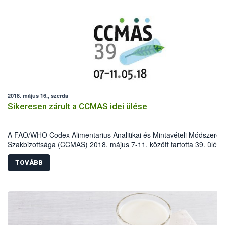
2018. május 16., szerda
Sikeresen zárult a CCMAS idei ülése
A FAO/WHO Codex Alimentarius Analitikai és Mintavételi Módszerek
Szakbizottsága (CCMAS) 2018. május 7-11. között tartotta 39. ülésé
Budapesten. Az eseményen 51 ország és 13 megfigyelő szervezet
képviseletében több mint 160 szakember vett részt.
TOVÁBB