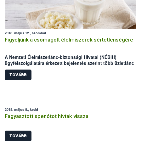
2018. május 12., szombat
Figyeljünk a csomagolt élelmiszerek sértetlenségére
A Nemzeti Élelmiszerlánc-biztonsági Hivatal (NÉBIH)
ügyfélszolgálatára érkezett bejelentés szerint több üzletlánc
csomagolt termékei esetében, feltehetően gazdasági kár okozá
céljából szennyezés történhetett.
TOVÁBB
2018. május 8., kedd
Fagyasztott spenótot hívtak vissza
TOVÁBB