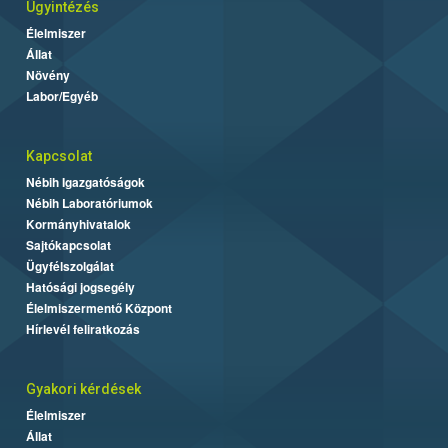
Ügyintézés
Élelmiszer
Állat
Növény
Labor/Egyéb
Kapcsolat
Nébih Igazgatóságok
Nébih Laboratóriumok
Kormányhivatalok
Sajtókapcsolat
Ügyfélszolgálat
Hatósági jogsegély
Élelmiszermentő Központ
Hírlevél feliratkozás
Gyakori kérdések
Élelmiszer
Állat