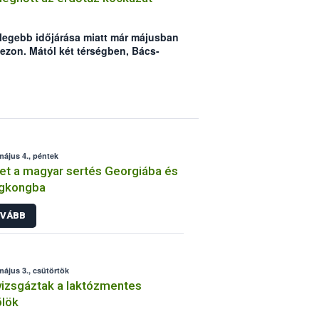
elegebb időjárása miatt már májusban
zezon. Mától két térségben, Bács-
is érvénybe lépett a tűzgyújtási
ánc-biztonsági Hivatal (Nébih) felhívja
gyenek fokozottan körültekintőek,
dőtüzek 99 százalékát emberi
május 4., péntek
t a magyar sertés Georgiába és
gkongba
VÁBB
május 3., csütörtök
vizsgáztak a laktózmentes
ölök