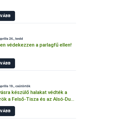
VÁBB
prilis 24., kedd
en védekezzen a parlagfű ellen!
VÁBB
prilis 19., csütörtök
vásra készülő halakat védték a
rök a Felső-Tisza és az Alsó-Duna
ségében
VÁBB