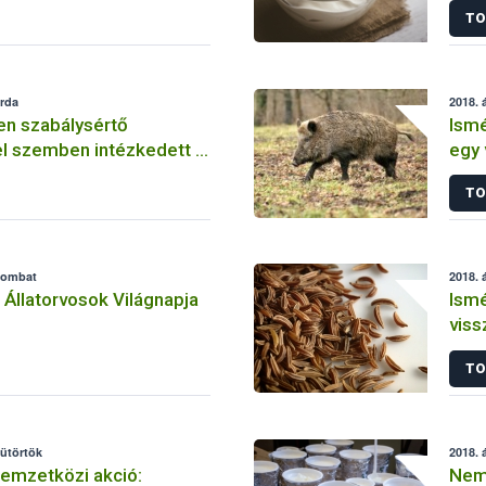
TO
erda
2018. á
n szabálysértő
Ismé
l szemben intézkedett a
egy 
TO
szombat
2018. á
z Állatorvosok Világnapja
Ismé
viss
TO
sütörtök
2018. á
emzetközi akció:
Nem 