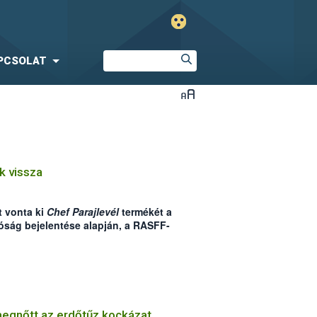
PCSOLAT
k vissza
 vonta ki
Chef Parajlevél
termékét a
óság bejelentése alapján, a RASFF-
ről.
megnőtt az erdőtűz kockázat