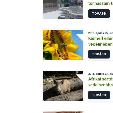
tonnaszám ta
élelmiszert
TOVÁBB
2018. április 25., s
Kiemelt ell
védelmében
TOVÁBB
2018. április 23., h
Afrikai serté
vaddisznóba
TOVÁBB