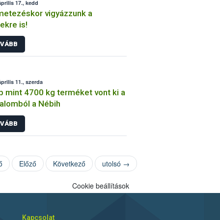
prilis 17., kedd
etezéskor vigyázzunk a
kre is!
VÁBB
prilis 11., szerda
 mint 4700 kg terméket vont ki a
alomból a Nébih
VÁBB
ő
Előző
Következő
utolsó →
Cookie beállítások
Kapcsolat