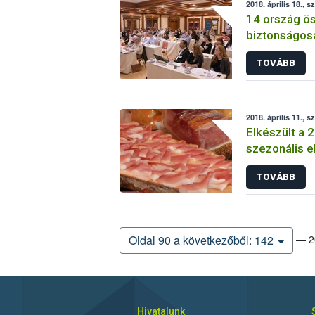
2018. április 18., s
14 ország ö
biztonságosa
TOVÁBB
2018. április 11., s
Elkészült a 
szezonális e
TOVÁBB
— 20
Oldal 90 a következőből: 142
Hivatalunk