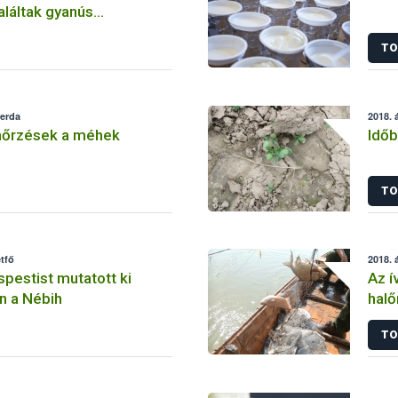
láltak gyanús
TO
zerda
2018. á
enőrzések a méhek
Időb
TO
étfő
2018. á
spestist mutatott ki
Az í
n a Nébih
halő
tér
TO