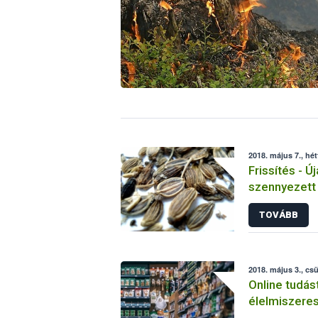
2018. május 7., hét
Frissítés - 
szennyezett
azonosított 
TOVÁBB
2018. május 3., cs
Online tudás
élelmiszeres