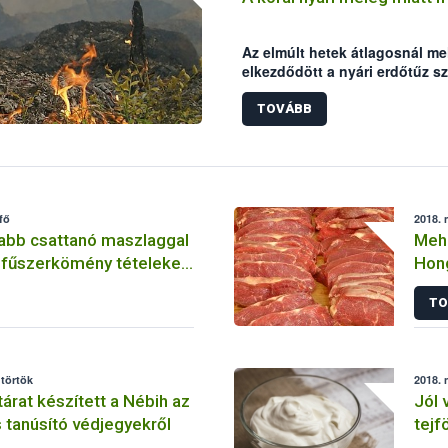
Az elmúlt hetek átlagosnál m
elkezdődött a nyári erdőtűz s
Kiskun és Csongrád megyében 
tilalom. A Nemzeti Élelmiszerl
TOVÁBB
a lakosság figyelmét, hogy le
Magyarországon ugyanis az er
mulasztás okozza.
fő
2018. 
Újabb csattanó maszlaggal
Mehe
 fűszerkömény tételeket
Hon
a Nébih laboratóriuma
TO
ütörtök
2018. 
tárat készített a Nébih az
Jól 
 tanúsító védjegyekről
tejf