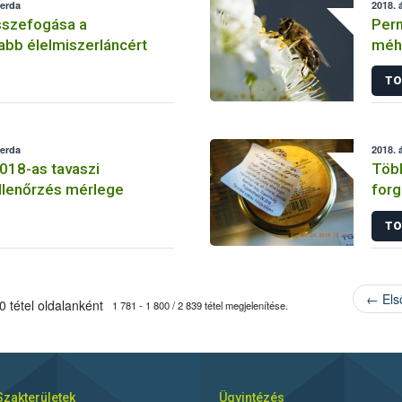
zerda
2018. á
sszefogása a
Perm
bb élelmiszerláncért
méhe
TO
zerda
2018. á
2018-as tavaszi
Több
llenőrzés mérlege
forg
TO
← Els
 tétel oldalanként
1 781 - 1 800 / 2 839 tétel megjelenítése.
Szakterületek
Ügyintézés