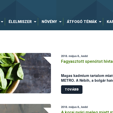
ÉLELMISZER
NÖVÉNY
ÁTFOGÓ TÉMÁK
KA
2018. május 8., kedd
Fagyasztott spenótot hívta
Magas kadmium tartalom miatt
METRO. A Nébih, a bolgár hat
on keresztül is értesült az eset
TOVÁBB
2018. május 8., kedd
A korai nyári meleg miatt 