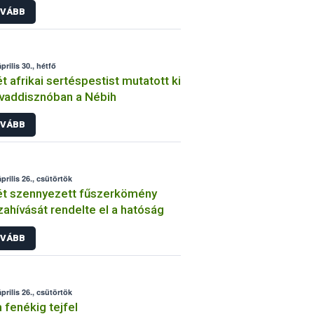
VÁBB
prilis 30., hétfő
t afrikai sertéspestist mutatott ki
vaddisznóban a Nébih
VÁBB
prilis 26., csütörtök
t szennyezett fűszerkömény
zahívását rendelte el a hatóság
VÁBB
prilis 26., csütörtök
fenékig tejfel