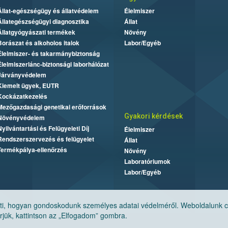
Állat-egészségügy és állatvédelem
Élelmiszer
Állategészségügyi diagnosztika
Állat
Állatgyógyászati termékek
Növény
Borászat és alkoholos italok
Labor/Egyéb
Élelmiszer- és takarmánybiztonság
Élelmiszerlánc-biztonsági laborhálózat
Járványvédelem
Kiemelt ügyek, EUTR
Kockázatkezelés
Mezőgazdasági genetikai erőforrások
Gyakori kérdések
Növényvédelem
Nyilvántartási és Felügyeleti Díj
Élelmiszer
Rendszerszervezés és felügyelet
Állat
Termékpálya-ellenőrzés
Növény
Laboratóriumok
Labor/Egyéb
, hogyan gondoskodunk személyes adatai védelméről. Weboldalunk cook
jük, kattintson az „Elfogadom” gombra.