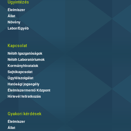
Ügyintézés
Élelmiszer
Állat
Növény
Labor/Egyéb
Kapcsolat
Nébih Igazgatóságok
Nébih Laboratóriumok
Kormányhivatalok
Sajtókapcsolat
Ügyfélszolgálat
Hatósági jogsegély
Élelmiszermentő Központ
Hírlevél feliratkozás
Gyakori kérdések
Élelmiszer
Állat