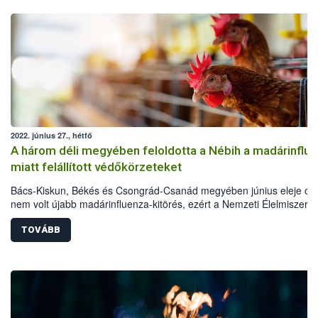
2022. június 27., hétfő
A három déli megyében feloldotta a Nébih a madárinflu
miatt felállított védőkörzeteket
Bács-Kiskun, Békés és Csongrád-Csanád megyében június eleje ót
nem volt újabb madárinfluenza-kitörés, ezért a Nemzeti Élelmiszerlá
biztonsági Hivatal (Nébih) feloldotta az összes védőkörzetet. Bár a
járványügyi helyzet jelenleg kedvező, ez azonban nem jelenti azt, h
TOVÁBB
járványvédelmi fegyelmen lazítani lehet.