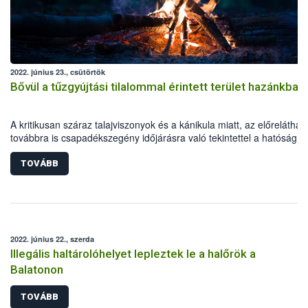
2022. június 23., csütörtök
Bővül a tűzgyújtási tilalommal érintett terület hazánkban
A kritikusan száraz talajviszonyok és a kánikula miatt, az előreláthat
továbbra is csapadékszegény időjárásra való tekintettel a hatóság 2
június 24-től kiterjeszti a tűzgyújtási tilalmat Hajdú-Bihar és Szabolcs
Szatmár-Bereg megyékre is. A korlátozás Bács-Kiskun, Békés,
TOVÁBB
Csongrád-Csanád és Jász-Nagykun-Szolnok megyében is tovább él
2022. június 22., szerda
Illegális haltárolóhelyet lepleztek le a halőrök a
Balatonon
TOVÁBB