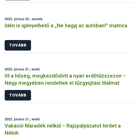
2022. június 22., szerda
Idén is igényelhető a „Ne hagyj az autóban!” matrica
TOVÁBB
2022. június 21., kedd
Itt a hőség, megkezdődött a nyári erdőtűzszezon –
Négy megyében rendeltek el tűzgyújtási tilalmat
TOVÁBB
2022. június 21., kedd
Vakáció Maradék nélkül – Rajzpályázatot hirdet a
Nébih