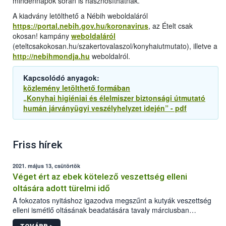
mindennapok során is hasznosíthatnak.
A kiadvány letölthető a Nébih weboldaláról
https://portal.nebih.gov.hu/koronavirus
, az Ételt csak
okosan! kampány
weboldaláról
(eteltcsakokosan.hu/szakertovalaszol/konyhaiutmutato), illetve a
http://nebihmondja.hu
weboldalról.
Kapcsolódó anyagok:
közlemény letölthető formában
„Konyhai higiéniai és élelmiszer biztonsági útmutató
humán járványügyi veszélyhelyzet idején” - pdf
Friss hírek
2021. május 13, csütörtök
Véget ért az ebek kötelező veszettség elleni
oltására adott türelmi idő
A fokozatos nyitáshoz igazodva megszűnt a kutyák veszettség
elleni ismétlő oltásának beadatására tavaly márciusban
elrendelt türelmi idő. A hatóság kéri az érintett kutyatartókat,