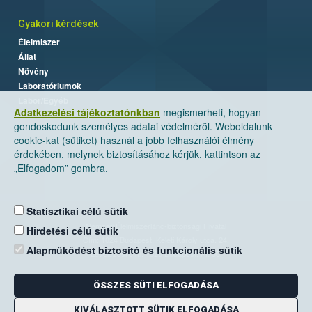
Gyakori kérdések
Élelmiszer
Állat
Növény
Laboratóriumok
Labor/Egyéb
Adatkezelési tájékoztatónkban
megismerheti, hogyan
gondoskodunk személyes adatai védelméről. Weboldalunk
cookie-kat (sütiket) használ a jobb felhasználói élmény
érdekében, melynek biztosításához kérjük, kattintson az
„Elfogadom” gombra.
Statisztikai célú sütik
Nemzeti Élelmiszerlánc-biztonsági Hivatal
Hirdetési célú sütik
Cím: 1024 Budapest, Keleti Károly utca. 24.
Alapműködést biztosító és funkcionális sütik
Levelezési cím: 1525 Budapest. Pf. 30.
ÖSSZES SÜTI ELFOGADÁSA
E-mail:
ugyfelszolgalat@nebih.gov.hu
Zöld szám: 06-80/263-244
KIVÁLASZTOTT SÜTIK ELFOGADÁSA