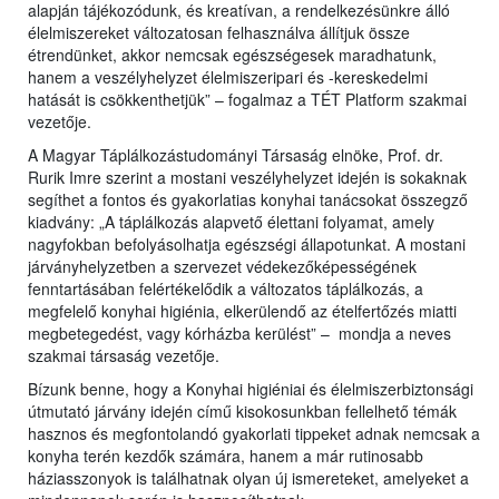
alapján tájékozódunk, és kreatívan, a rendelkezésünkre álló
élelmiszereket változatosan felhasználva állítjuk össze
étrendünket, akkor nemcsak egészségesek maradhatunk,
hanem a veszélyhelyzet élelmiszeripari és -kereskedelmi
hatását is csökkenthetjük” – fogalmaz a TÉT Platform szakmai
vezetője.
A Magyar Táplálkozástudományi Társaság elnöke, Prof. dr.
Rurik Imre szerint a mostani veszélyhelyzet idején is sokaknak
segíthet a fontos és gyakorlatias konyhai tanácsokat összegző
kiadvány: „A táplálkozás alapvető élettani folyamat, amely
nagyfokban befolyásolhatja egészségi állapotunkat. A mostani
járványhelyzetben a szervezet védekezőképességének
fenntartásában felértékelődik a változatos táplálkozás, a
megfelelő konyhai higiénia, elkerülendő az ételfertőzés miatti
megbetegedést, vagy kórházba kerülést” – mondja a neves
szakmai társaság vezetője.
Bízunk benne, hogy a Konyhai higiéniai és élelmiszerbiztonsági
útmutató járvány idején című kisokosunkban fellelhető témák
hasznos és megfontolandó gyakorlati tippeket adnak nemcsak a
konyha terén kezdők számára, hanem a már rutinosabb
háziasszonyok is találhatnak olyan új ismereteket, amelyeket a