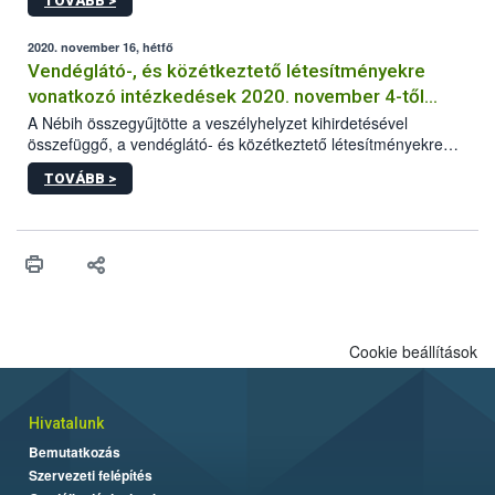
TOVÁBB >
hogy lehetőség szerint mielőbb pótolják állatuknál az
esetlegesen elmaradt oltást.
2020. november 16, hétfő
Vendéglátó-, és közétkeztető létesítményekre
vonatkozó intézkedések 2020. november 4-től
visszavonásig
A Nébih összegyűjtötte a veszélyhelyzet kihirdetésével
összefüggő, a vendéglátó- és közétkeztető létesítményekre
vonatkozó legfontosabb és aktuális információkat.
TOVÁBB >
Cookie beállítások
Hivatalunk
Bemutatkozás
Szervezeti felépítés