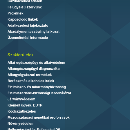
Gazdálkodási adatok
Felügyeleti szervünk
Projektek
Kapcsolódó linkek
Adatkezelési tájékoztató
Akadálymentességi nyilatkozat
Üzemeltetési információ
Szakterületek
Állat-egészségügy és állatvédelem
Állategészségügyi diagnosztika
Állatgyógyászati termékek
Borászat és alkoholos italok
Élelmiszer- és takarmánybiztonság
Élelmiszerlánc-biztonsági laborhálózat
Járványvédelem
Kiemelt ügyek, EUTR
Kockázatkezelés
Mezőgazdasági genetikai erőforrások
Növényvédelem
Nyilvántartási és Felügyeleti Díj