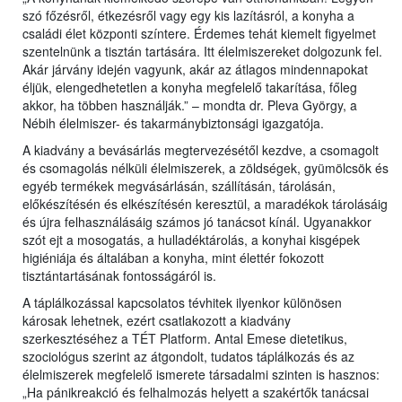
szó főzésről, étkezésről vagy egy kis lazításról, a konyha a
családi élet központi színtere. Érdemes tehát kiemelt figyelmet
szentelnünk a tisztán tartására. Itt élelmiszereket dolgozunk fel.
Akár járvány idején vagyunk, akár az átlagos mindennapokat
éljük, elengedhetetlen a konyha megfelelő takarítása, főleg
akkor, ha többen használják.” – mondta dr. Pleva György, a
Nébih élelmiszer- és takarmánybiztonsági igazgatója.
A kiadvány a bevásárlás megtervezésétől kezdve, a csomagolt
és csomagolás nélküli élelmiszerek, a zöldségek, gyümölcsök és
egyéb termékek megvásárlásán, szállításán, tárolásán,
előkészítésén és elkészítésén keresztül, a maradékok tárolásáig
és újra felhasználásáig számos jó tanácsot kínál. Ugyanakkor
szót ejt a mosogatás, a hulladéktárolás, a konyhai kisgépek
higiéniája és általában a konyha, mint élettér fokozott
tisztántartásának fontosságáról is.
A táplálkozással kapcsolatos tévhitek ilyenkor különösen
károsak lehetnek, ezért csatlakozott a kiadvány
szerkesztéséhez a TÉT Platform. Antal Emese dietetikus,
szociológus szerint az átgondolt, tudatos táplálkozás és az
élelmiszerek megfelelő ismerete társadalmi szinten is hasznos:
„Ha pánikreakció és felhalmozás helyett a szakértők tanácsai