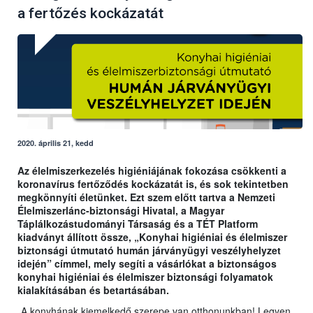
a fertőzés kockázatát
2020. április 21, kedd
Az élelmiszerkezelés higiéniájának fokozása csökkenti a
koronavírus fertőződés kockázatát is, és sok tekintetben
megkönnyíti életünket. Ezt szem előtt tartva a Nemzeti
Élelmiszerlánc-biztonsági Hivatal, a Magyar
Táplálkozástudományi Társaság és a TÉT Platform
kiadványt állított össze, „Konyhai higiéniai és élelmiszer
biztonsági útmutató humán járványügyi veszélyhelyzet
idején” címmel, mely segíti a vásárlókat a biztonságos
konyhai higiéniai és élelmiszer biztonsági folyamatok
kialakításában és betartásában.
„A konyhának kiemelkedő szerepe van otthonunkban! Legyen