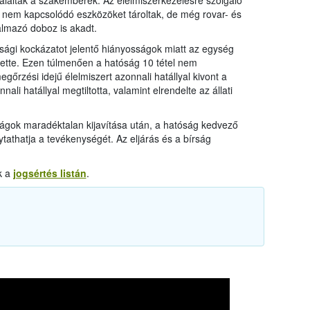
aláltak a szakemberek. Az élelmiszerkezelésre szolgáló
 nem kapcsolódó eszközöket tároltak, de még rovar- és
almazó doboz is akadt.
onsági kockázatot jelentő hiányosságok miatt az egység
tette. Ezen túlmenően a hatóság 10 tétel nem
őrzési idejű élelmiszert azonnali hatállyal kivont a
li hatállyal megtiltotta, valamint elrendelte az állati
ágok maradéktalan kijavítása után, a hatóság kedvező
tathatja a tevékenységét. Az eljárás és a bírság
k a
jogsértés listán
.