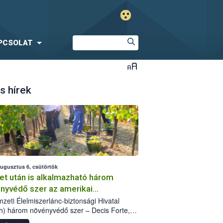
PCSOLAT
s hírek
augusztus 6, csütörtök
et után is alkalmazható három
nyvédő szer az amerikai
őkabóca ellen
zeti Élelmiszerlánc-biztonsági Hivatal
h) három növényvédő szer – Decis Forte,
an 24 EW, Oroganic – engedélyokiratát