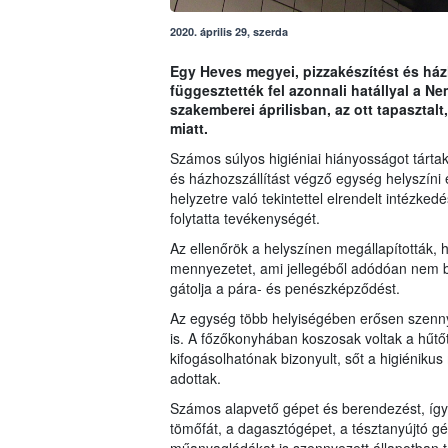
2020. április 29, szerda
Egy Heves megyei, pizzakészítést és há
függesztették fel azonnali hatállyal a Ne
szakemberei áprilisban, az ott tapasztal
miatt.
Számos súlyos higiéniai hiányosságot tárta
és házhozszállítást végző egység helyszíni 
helyzetre való tekintettel elrendelt intézke
folytatta tevékenységét.
Az ellenőrök a helyszínen megállapították, 
mennyezetet, ami jellegéből adódóan nem bizt
gátolja a pára- és penészképződést.
Az egység több helyiségében erősen szennye
is. A főzőkonyhában koszosak voltak a hűtő
kifogásolhatónak bizonyult, sőt a higiéniku
adottak.
Számos alapvető gépet és berendezést, így p
tömőfát, a dagasztógépet, a tésztanyújtó gé