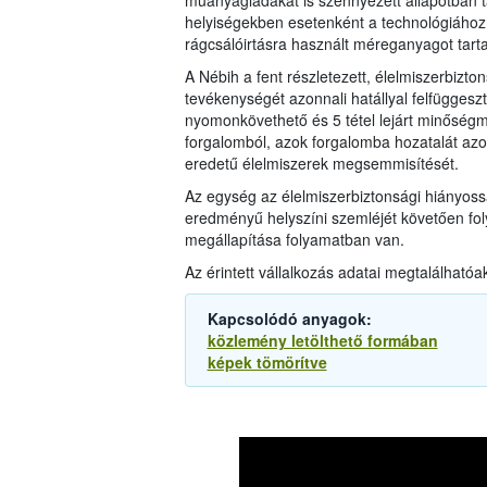
műanyagládákat is szennyezett állapotban t
helyiségekben esetenként a technológiához
rágcsálóirtásra használt méreganyagot tart
A Nébih a fent részletezett, élelmiszerbizt
tevékenységét azonnali hatállyal felfüggesz
nyomonkövethető és 5 tétel lejárt minőségmeg
forgalomból, azok forgalomba hozatalát azonna
eredetű élelmiszerek megsemmisítését.
Az egység az élelmiszerbiztonsági hiányoss
eredményű helyszíni szemléjét követően foly
megállapítása folyamatban van.
Az érintett vállalkozás adatai megtalálhatóa
Kapcsolódó anyagok:
közlemény letölthető formában
képek tömörítve