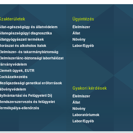
Szakterületek
Ügyintézés
Állat-egészségügy és állatvédelem
Élelmiszer
Állategészségügyi diagnosztika
Állat
Állatgyógyászati termékek
Növény
Borászat és alkoholos italok
Labor/Egyéb
Élelmiszer- és takarmánybiztonság
Élelmiszerlánc-biztonsági laborhálózat
Járványvédelem
Kiemelt ügyek, EUTR
Kockázatkezelés
Mezőgazdasági genetikai erőforrások
Gyakori kérdések
Növényvédelem
Nyilvántartási és Felügyeleti Díj
Élelmiszer
Rendszerszervezés és felügyelet
Állat
Termékpálya-ellenőrzés
Növény
Laboratóriumok
Labor/Egyéb