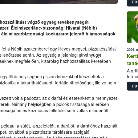
TO
módos
egész
felha
célja
zhozszállítást végző egység tevékenységét
lehet
mzeti Élelmiszerlánc-biztonsági Hivatal (Nébih)
Az Or
t, élelmiszerbiztonsági kockázatot jelentő hiányosságok
felha
terme
k fel a Nébih szakemberei egy Heves megyei, pizzakészítést
2026. 
ellenőrzése során. Az egység a jelenlegi járványügyi
Kert
déseknek megfelelően, kizárólag házhozszállítás keretében
taná
A gri
formá
hogy több helyiségben pizzásdobozokból készítették a
romlá
osítja a takaríthatóságot, fertőtleníthetőséget, illetve nem
TO
szapo
sütög
zett volt a padozat, az oldalfal és esetenként a mennyezet
techni
terek. Néhány helyiségben a polcok tisztasága is erősen
alapa
s mosogatás és kézmosás feltételei sem voltak mindenütt
higié
hőkez
tárol
éldául a sütőt, a szeletelőt, a darálót, a darálóhoz használt
Hivat
pet, továbbá a pizzatészta tárolására szolgáló
a biz