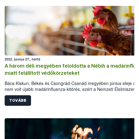
2022. június 27., hétfő
A három déli megyében feloldotta a Nébih a madárinflu
miatt felállított védőkörzeteket
Bács-Kiskun, Békés és Csongrád-Csanád megyében június eleje ót
nem volt újabb madárinfluenza-kitörés, ezért a Nemzeti Élelmiszerlá
biztonsági Hivatal (Nébih) feloldotta az összes védőkörzetet. Bár a
járványügyi helyzet jelenleg kedvező, ez azonban nem jelenti azt, h
TOVÁBB
járványvédelmi fegyelmen lazítani lehet.