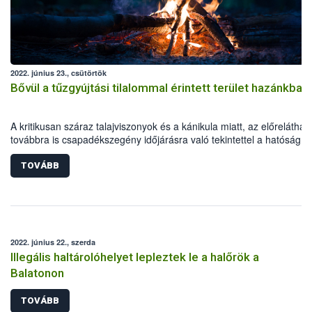
2022. június 23., csütörtök
Bővül a tűzgyújtási tilalommal érintett terület hazánkban
A kritikusan száraz talajviszonyok és a kánikula miatt, az előreláthat
továbbra is csapadékszegény időjárásra való tekintettel a hatóság 2
június 24-től kiterjeszti a tűzgyújtási tilalmat Hajdú-Bihar és Szabolcs
Szatmár-Bereg megyékre is. A korlátozás Bács-Kiskun, Békés,
TOVÁBB
Csongrád-Csanád és Jász-Nagykun-Szolnok megyében is tovább él
2022. június 22., szerda
Illegális haltárolóhelyet lepleztek le a halőrök a
Balatonon
TOVÁBB