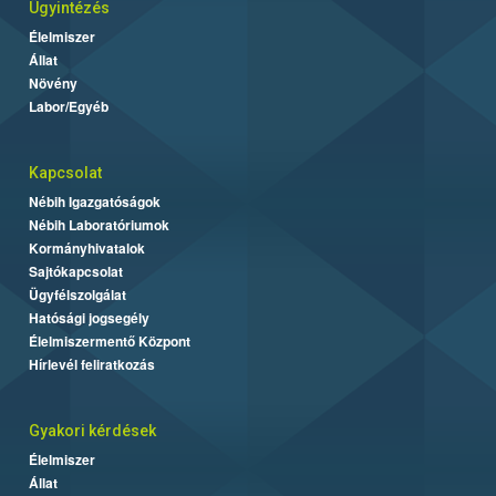
Ügyintézés
Élelmiszer
Állat
Növény
Labor/Egyéb
Kapcsolat
Nébih Igazgatóságok
Nébih Laboratóriumok
Kormányhivatalok
Sajtókapcsolat
Ügyfélszolgálat
Hatósági jogsegély
Élelmiszermentő Központ
Hírlevél feliratkozás
Gyakori kérdések
Élelmiszer
Állat