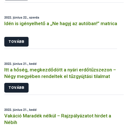
2022. június 22., szerda
Idén is igényelhető a „Ne hagyj az autóban!” matrica
TOVÁBB
2022. június 21., kedd
Itt a hőség, megkezdődött a nyári erdőtűzszezon –
Négy megyében rendeltek el tűzgyújtási tilalmat
TOVÁBB
2022. június 21., kedd
Vakáció Maradék nélkül – Rajzpályázatot hirdet a
Nébih