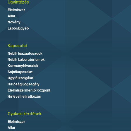
Ügyintézés
Élelmiszer
Állat
Növény
Labor/Egyéb
Kapcsolat
Nébih Igazgatóságok
Nébih Laboratóriumok
Kormányhivatalok
Sajtókapcsolat
Ügyfélszolgálat
Hatósági jogsegély
Élelmiszermentő Központ
Hírlevél feliratkozás
Gyakori kérdések
Élelmiszer
Állat