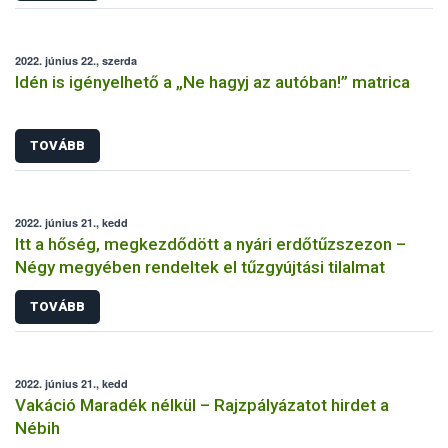
2022. június 22., szerda
Idén is igényelhető a „Ne hagyj az autóban!” matrica
TOVÁBB
2022. június 21., kedd
Itt a hőség, megkezdődött a nyári erdőtűzszezon –
Négy megyében rendeltek el tűzgyújtási tilalmat
TOVÁBB
2022. június 21., kedd
Vakáció Maradék nélkül – Rajzpályázatot hirdet a
Nébih