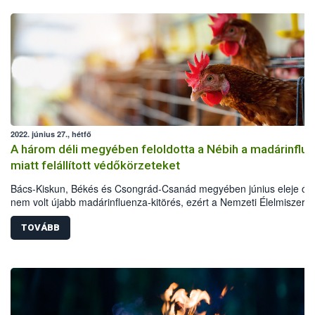
2022. június 27., hétfő
A három déli megyében feloldotta a Nébih a madárinflu
miatt felállított védőkörzeteket
Bács-Kiskun, Békés és Csongrád-Csanád megyében június eleje ót
nem volt újabb madárinfluenza-kitörés, ezért a Nemzeti Élelmiszerlá
biztonsági Hivatal (Nébih) feloldotta az összes védőkörzetet. Bár a
járványügyi helyzet jelenleg kedvező, ez azonban nem jelenti azt, h
TOVÁBB
járványvédelmi fegyelmen lazítani lehet.