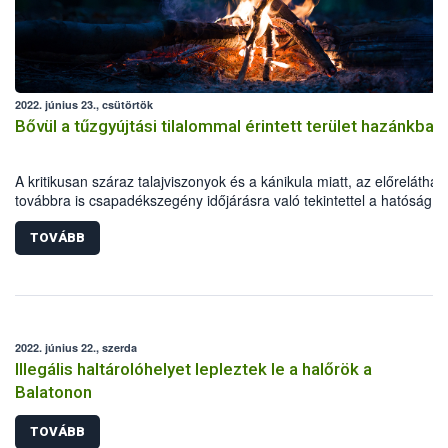
2022. június 23., csütörtök
Bővül a tűzgyújtási tilalommal érintett terület hazánkban
A kritikusan száraz talajviszonyok és a kánikula miatt, az előreláthat
továbbra is csapadékszegény időjárásra való tekintettel a hatóság 2
június 24-től kiterjeszti a tűzgyújtási tilalmat Hajdú-Bihar és Szabolcs
Szatmár-Bereg megyékre is. A korlátozás Bács-Kiskun, Békés,
TOVÁBB
Csongrád-Csanád és Jász-Nagykun-Szolnok megyében is tovább él
2022. június 22., szerda
Illegális haltárolóhelyet lepleztek le a halőrök a
Balatonon
TOVÁBB