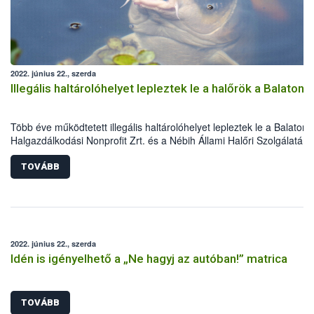
2022. június 22., szerda
Illegális haltárolóhelyet lepleztek le a halőrök a Balatono
Több éve működtetett illegális haltárolóhelyet lepleztek le a Balatoni
Halgazdálkodási Nonprofit Zrt. és a Nébih Állami Halőri Szolgálatán
halőrei. A Balatonkenesén található, 40 m3 térfogatú gödörben 23
pontyot helyezett el a horgász, amelyek nagy részét sértetlenül siker
TOVÁBB
visszahelyezni a Balatonba. A halak ezúttal megúszták, a jogsértő
horgász azonban nem lesz ilyen szerencsés.
2022. június 22., szerda
Idén is igényelhető a „Ne hagyj az autóban!” matrica
TOVÁBB