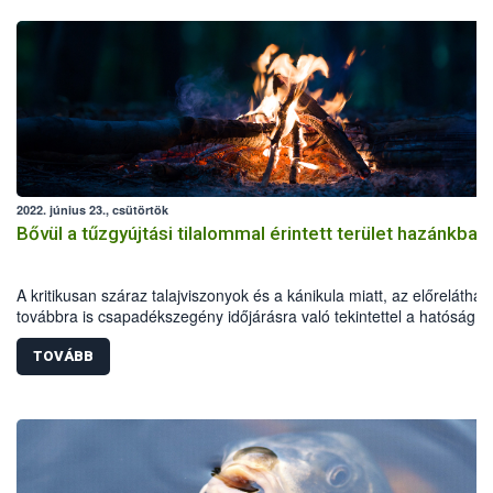
2022. június 23., csütörtök
Bővül a tűzgyújtási tilalommal érintett terület hazánkban
A kritikusan száraz talajviszonyok és a kánikula miatt, az előreláthat
továbbra is csapadékszegény időjárásra való tekintettel a hatóság 2
június 24-től kiterjeszti a tűzgyújtási tilalmat Hajdú-Bihar és Szabolcs
Szatmár-Bereg megyékre is. A korlátozás Bács-Kiskun, Békés,
TOVÁBB
Csongrád-Csanád és Jász-Nagykun-Szolnok megyében is tovább él