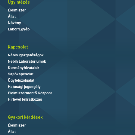
Ügyintézés
Élelmiszer
Állat
Növény
Labor/Egyéb
Kapcsolat
Nébih Igazgatóságok
Nébih Laboratóriumok
Kormányhivatalok
Sajtókapcsolat
Ügyfélszolgálat
Hatósági jogsegély
Élelmiszermentő Központ
Hírlevél feliratkozás
Gyakori kérdések
Élelmiszer
Állat