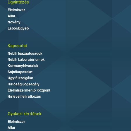
Ügyintézés
Élelmiszer
Állat
Növény
Labor/Egyéb
Kapcsolat
Nébih Igazgatóságok
Nébih Laboratóriumok
Kormányhivatalok
Sajtókapcsolat
Ügyfélszolgálat
Hatósági jogsegély
Élelmiszermentő Központ
Hírlevél feliratkozás
Gyakori kérdések
Élelmiszer
Állat