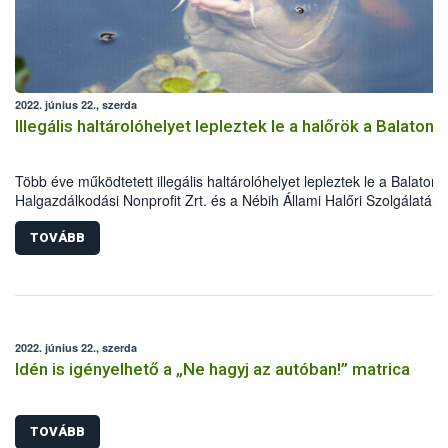
2022. június 22., szerda
Illegális haltárolóhelyet lepleztek le a halőrök a Balatono
Több éve működtetett illegális haltárolóhelyet lepleztek le a Balatoni
Halgazdálkodási Nonprofit Zrt. és a Nébih Állami Halőri Szolgálatán
halőrei. A Balatonkenesén található, 40 m3 térfogatú gödörben 23
pontyot helyezett el a horgász, amelyek nagy részét sértetlenül siker
TOVÁBB
visszahelyezni a Balatonba. A halak ezúttal megúszták, a jogsértő
horgász azonban nem lesz ilyen szerencsés.
2022. június 22., szerda
Idén is igényelhető a „Ne hagyj az autóban!” matrica
TOVÁBB