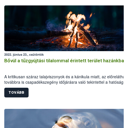
2022. június 23., csütörtök
Bővül a tűzgyújtási tilalommal érintett terület hazánkban
A kritikusan száraz talajviszonyok és a kánikula miatt, az előreláthat
továbbra is csapadékszegény időjárásra való tekintettel a hatóság 2
június 24-től kiterjeszti a tűzgyújtási tilalmat Hajdú-Bihar és Szabolcs
Szatmár-Bereg megyékre is. A korlátozás Bács-Kiskun, Békés,
TOVÁBB
Csongrád-Csanád és Jász-Nagykun-Szolnok megyében is tovább él