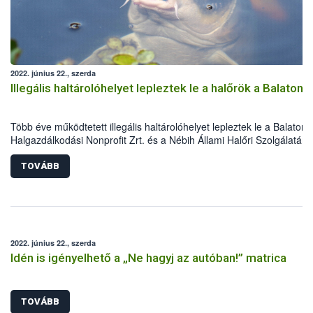
2022. június 22., szerda
Illegális haltárolóhelyet lepleztek le a halőrök a Balatono
Több éve működtetett illegális haltárolóhelyet lepleztek le a Balatoni
Halgazdálkodási Nonprofit Zrt. és a Nébih Állami Halőri Szolgálatán
halőrei. A Balatonkenesén található, 40 m3 térfogatú gödörben 23
pontyot helyezett el a horgász, amelyek nagy részét sértetlenül siker
TOVÁBB
visszahelyezni a Balatonba. A halak ezúttal megúszták, a jogsértő
horgász azonban nem lesz ilyen szerencsés.
2022. június 22., szerda
Idén is igényelhető a „Ne hagyj az autóban!” matrica
TOVÁBB