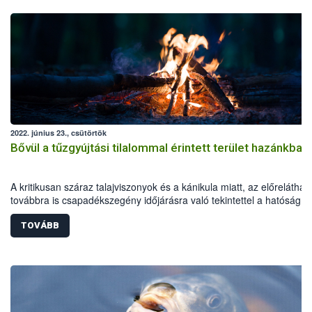
2022. június 23., csütörtök
Bővül a tűzgyújtási tilalommal érintett terület hazánkban
A kritikusan száraz talajviszonyok és a kánikula miatt, az előreláthat
továbbra is csapadékszegény időjárásra való tekintettel a hatóság 2
június 24-től kiterjeszti a tűzgyújtási tilalmat Hajdú-Bihar és Szabolcs
Szatmár-Bereg megyékre is. A korlátozás Bács-Kiskun, Békés,
TOVÁBB
Csongrád-Csanád és Jász-Nagykun-Szolnok megyében is tovább él