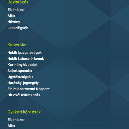
Ügyintézés
Élelmiszer
Állat
Növény
Labor/Egyéb
Kapcsolat
Nébih Igazgatóságok
Nébih Laboratóriumok
Kormányhivatalok
Sajtókapcsolat
Ügyfélszolgálat
Hatósági jogsegély
Élelmiszermentő Központ
Hírlevél feliratkozás
Gyakori kérdések
Élelmiszer
Állat