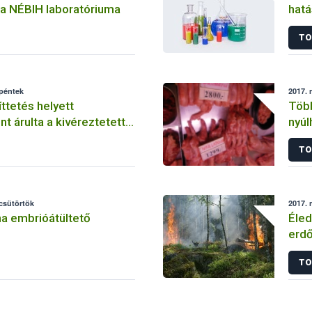
a NÉBIH laboratóriuma
hatá
TO
 péntek
2017. 
tetés helyett
Több
t árulta a kivéreztetett
nyúl
 fővárosi cég
TO
 csütörtök
2017. 
a embrióátültető
Éled
erdő
TO