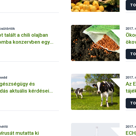
TO
 csütörtök
2017. 
 talált a chili olajban
Öko
gomba konzervben egy
öko
ló
TO
 kedd
2017. 
egészségügy és
Az E
ás aktuális kérdései
tájé
TO
hétfő
2017. 
írusát mutatta ki
ECHA