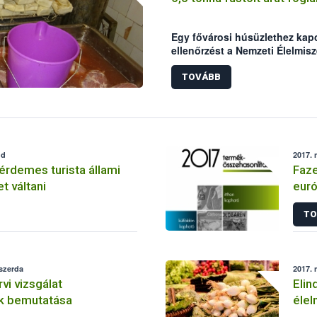
Egy fővárosi húsüzlethez kap
ellenőrzést a Nemzeti Élelmisz
szakemberei. A helyszínen m
követhető terméket foglaltak l
TOVÁBB
között higiéniai problémák mi
tevékenységét.
dd
2017. 
érdemes turista állami
Faze
t váltani
euró
TO
 szerda
2017. 
vi vizsgálat
Elin
k bemutatása
élel