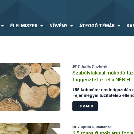
ÉLELMISZER
NÖVÉNY
ÁTFOGÓ TÉMÁK
KA
2017. április 7., péntek
Szabálytalanul működő tű
függesztette fel a NÉBIH
155 köbméter eredetigazolás né
Fejér megyei tűzifatelep ellen
biztonsági Hivatal (NÉBIH) elle
kereskedelmi és reklám tevéken
TOVÁBB
jogszerű működéshez szüksége
2017. április 6., csütörtök
6,5 tonna füstölt árut fogla