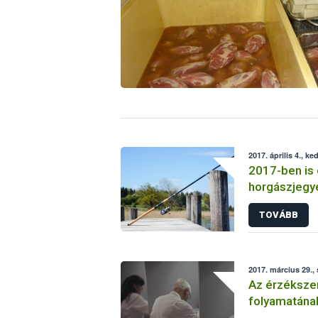
2017. április 4., ke
2017-ben is 
horgászjegye
TOVÁBB
2017. március 29.,
Az érzékszer
folyamatána