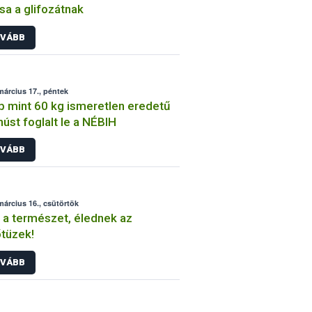
sa a glifozátnak
VÁBB
március 17., péntek
 mint 60 kg ismeretlen eredetű
húst foglalt le a NÉBIH
VÁBB
március 16., csütörtök
 a természet, élednek az
tüzek!
VÁBB