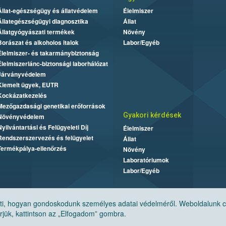
Állat-egészségügy és állatvédelem
Élelmiszer
Állategészségügyi diagnosztika
Állat
Állatgyógyászati termékek
Növény
Borászat és alkoholos italok
Labor/Egyéb
Élelmiszer- és takarmánybiztonság
Élelmiszerlánc-biztonsági laborhálózat
Járványvédelem
Kiemelt ügyek, EUTR
Kockázatkezelés
Mezőgazdasági genetikai erőforrások
Gyakori kérdések
Növényvédelem
Nyilvántartási és Felügyeleti Díj
Élelmiszer
Rendszerszervezés és felügyelet
Állat
Termékpálya-ellenőrzés
Növény
Laboratóriumok
Labor/Egyéb
, hogyan gondoskodunk személyes adatai védelméről. Weboldalunk cook
jük, kattintson az „Elfogadom” gombra.