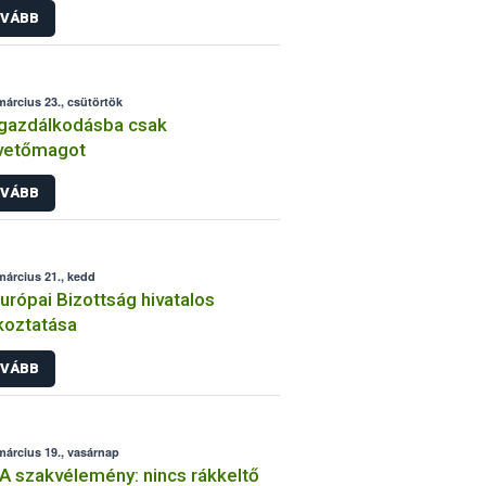
VÁBB
március 23., csütörtök
gazdálkodásba csak
vetőmagot
VÁBB
március 21., kedd
urópai Bizottság hivatalos
koztatása
VÁBB
március 19., vasárnap
 szakvélemény: nincs rákkeltő