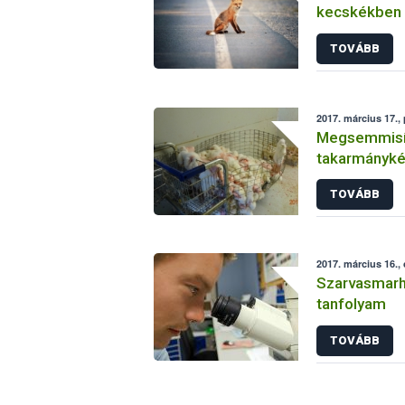
kecskékben 
TOVÁBB
2017. március 17.,
Megsemmisít
takarmánykén
nyulakat egy
TOVÁBB
2017. március 16.,
Szarvasmarh
tanfolyam
TOVÁBB