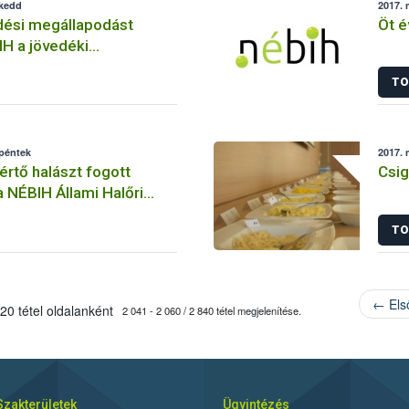
 kedd
2017. 
ési megállapodást
Öt é
IH a jövedéki
 szövetségével
TO
 péntek
2017. 
rtő halászt fogott
Csig
a NÉBIH Állami Halőri
TO
← Els
20 tétel oldalanként
2 041 - 2 060 / 2 840 tétel megjelenítése.
Szakterületek
Ügyintézés