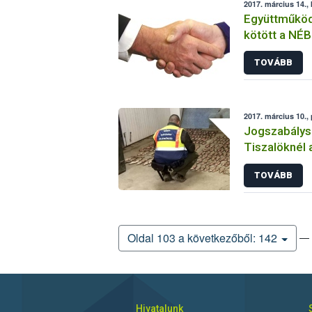
2017. március 14.,
Együttműköd
kötött a NÉB
szolgáltatók
TOVÁBB
2017. március 10.,
Jogszabálysé
Tiszalöknél 
Szolgálata
TOVÁBB
— 
Oldal 103 a következőből: 142
Hivatalunk