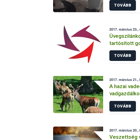
TOVÁBB
2017. március 23.,
Üvegszilánkot
tartósított 
német vásár
TOVÁBB
2017. március 21.,
A hazai vad
vadgazdálkod
2017
TOVÁBB
2017. március 20., 
Veszettség v