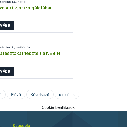
március 13., hétfő
ve a közjó szolgálatában
VÁBB
március 9., csütörtök
atésztákat tesztelt a NÉBIH
VÁBB
ő
Előző
Következő
utolsó →
Cookie beállítások
Kapcsolat