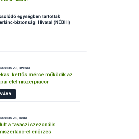
csolódó egységben tartottak
erlánc-biztonsági Hivatal (NÉBIH)
integy 6,5 tonna nem nyomon
e az ellenőrök, valamint – többek
att – felfüggesztették az egység
március 29., szerda
kas: kettős mérce működik az
pai élelmiszerpiacon
VÁBB
március 28., kedd
dult a tavaszi szezonális
miszerlánc-ellenőrzés