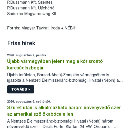
P.Dussmann Kft. Szentes
P.Dussmann Kft. Újfehértó
Sodexho Magyarország Kft.
Forrás: Magyar Távirati Iroda + NÉBIH
Friss hírek
2026. augusztus 7, péntek
Újabb vármegyében jelent meg a kőrisrontó
karcsúdíszbogár
Újabb területen, Borsod-Abaúj-Zemplén vármegyében is
igazolta a Nemzeti Élelmiszerlánc-biztonsági Hivatal (Nébih) a
kőrisrontó karcsúdíszbogár (Agrilus planipennis) jelenlétét. A
TOVÁBB >
kártevőt nem csak színcsapdában találták meg, de már fertőzött
fában is azonosították. A növényvédelmi szakemberek folytatják
az intenzív felderítést, emellett az intézkedéseket a szlovák
2026. augusztus 6, csütörtök
hatósággal is összehangolják a terjedés megállítása érdekében.
Szüret után is alkalmazható három növényvédő szer
az amerikai szőlőkabóca ellen
A Nemzeti Élelmiszerlánc-biztonsági Hivatal (Nébih) három
növényvédő szer – Decis Forte, Klartan 24 EW, Oroganic –