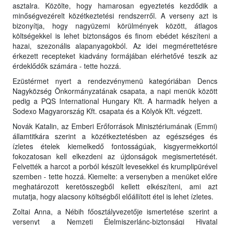
asztalra. Közölte, hogy hamarosan egyeztetés kezdődik a
minőségvezérelt közétkeztetési rendszerről. A verseny azt is
bizonyítja, hogy nagyüzemi körülmények között, átlagos
költségekkel is lehet biztonságos és finom ebédet készíteni a
hazai, szezonális alapanyagokból. Az idei megmérettetésre
érkezett recepteket kiadvány formájában elérhetővé teszik az
érdeklődők számára - tette hozzá.
Ezüstérmet nyert a rendezvénymenü kategóriában Dencs
Nagyközség Önkormányzatának csapata, a napi menük között
pedig a PQS International Hungary Kft. A harmadik helyen a
Sodexo Magyarország Kft. csapata és a Kölyök Kft. végzett.
Novák Katalin, az Emberi Erőforrások Minisztériumának (Emmi)
államtitkára szerint a közétkeztetésben az egészséges és
ízletes ételek kiemelkedő fontosságúak, kisgyermekkortól
fokozatosan kell elkezdeni az újdonságok megismertetését.
Felvették a harcot a porból készült levesekkel és krumplipürével
szemben - tette hozzá. Kiemelte: a versenyben a menüket előre
meghatározott keretösszegből kellett elkészíteni, ami azt
mutatja, hogy alacsony költségből előállított étel is lehet ízletes.
Zoltai Anna, a Nébih főosztályvezetője ismertetése szerint a
versenyt a Nemzeti Élelmiszerlánc-biztonsági Hivatal