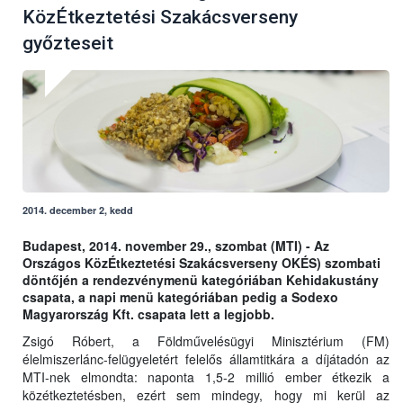
KözÉtkeztetési Szakácsverseny
győzteseit
2014. december 2, kedd
Budapest, 2014. november 29., szombat (MTI) - Az
Országos KözÉtkeztetési Szakácsverseny OKÉS) szombati
döntőjén a rendezvénymenü kategóriában Kehidakustány
csapata, a napi menü kategóriában pedig a Sodexo
Magyarország Kft. csapata lett a legjobb.
Zsigó Róbert, a Földművelésügyi Minisztérium (FM)
élelmiszerlánc-felügyeletért felelős államtitkára a díjátadón az
MTI-nek elmondta: naponta 1,5-2 millió ember étkezik a
közétkeztetésben, ezért sem mindegy, hogy mi kerül az