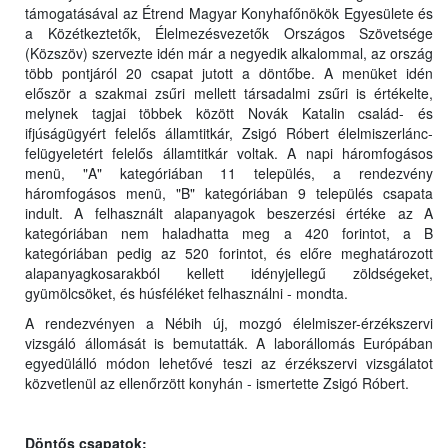
támogatásával az Étrend Magyar Konyhafőnökök Egyesülete és
a Közétkeztetők, Élelmezésvezetők Országos Szövetsége
(Közszöv) szervezte idén már a negyedik alkalommal, az ország
több pontjáról 20 csapat jutott a döntőbe. A menüket idén
először a szakmai zsűri mellett társadalmi zsűri is értékelte,
melynek tagjai többek között Novák Katalin család- és
ifjúságügyért felelős államtitkár, Zsigó Róbert élelmiszerlánc-
felügyeletért felelős államtitkár voltak. A napi háromfogásos
menü, "A" kategóriában 11 település, a rendezvény
háromfogásos menü, "B" kategóriában 9 település csapata
indult. A felhasznált alapanyagok beszerzési értéke az A
kategóriában nem haladhatta meg a 420 forintot, a B
kategóriában pedig az 520 forintot, és előre meghatározott
alapanyagkosarakból kellett idényjellegű zöldségeket,
gyümölcsöket, és húsféléket felhasználni - mondta.
A rendezvényen a Nébih új, mozgó élelmiszer-érzékszervi
vizsgáló állomását is bemutatták. A laborállomás Európában
egyedülálló módon lehetővé teszi az érzékszervi vizsgálatot
közvetlenül az ellenőrzött konyhán - ismertette Zsigó Róbert.
Döntős csapatok: