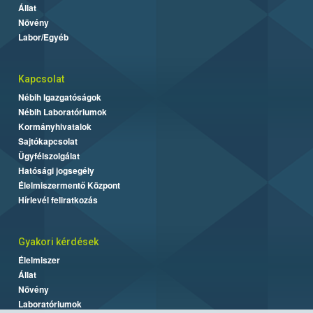
Állat
Növény
Labor/Egyéb
Kapcsolat
Nébih Igazgatóságok
Nébih Laboratóriumok
Kormányhivatalok
Sajtókapcsolat
Ügyfélszolgálat
Hatósági jogsegély
Élelmiszermentő Központ
Hírlevél feliratkozás
Gyakori kérdések
Élelmiszer
Állat
Növény
Laboratóriumok