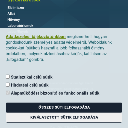
Gyakori kérdések
Élelmiszer
Állat
Növény
Laboratóriumok
Labor/Egyéb
Adatkezelési tájékoztatónkban
megismerheti, hogyan
gondoskodunk személyes adatai védelméről. Weboldalunk
cookie-kat (sütiket) használ a jobb felhasználói élmény
érdekében, melynek biztosításához kérjük, kattintson az
„Elfogadom” gombra.
Statisztikai célú sütik
Nemzeti Élelmiszerlánc-biztonsági Hivatal
Hirdetési célú sütik
Cím: 1024 Budapest, Keleti Károly utca. 24.
Alapműködést biztosító és funkcionális sütik
Levelezési cím: 1525 Budapest. Pf. 30.
ÖSSZES SÜTI ELFOGADÁSA
E-mail:
ugyfelszolgalat@nebih.gov.hu
Zöld szám: 06-80/263-244
KIVÁLASZTOTT SÜTIK ELFOGADÁSA
Telefon: 06-1/ 336-9000
Fax: 06-1/336-9479