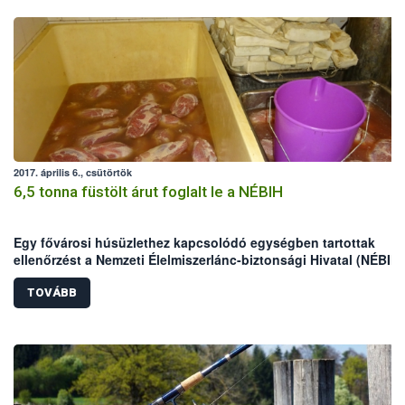
2017. április 6., csütörtök
6,5 tonna füstölt árut foglalt le a NÉBIH
Egy fővárosi húsüzlethez kapcsolódó egységben tartottak
ellenőrzést a Nemzeti Élelmiszerlánc-biztonsági Hivatal (NÉBIH)
szakemberei. A helyszínen mintegy 6,5 tonna nem nyomon
követhető terméket foglaltak le az ellenőrök, valamint – többek
TOVÁBB
között higiéniai problémák miatt – felfüggesztették az egység
tevékenységét.