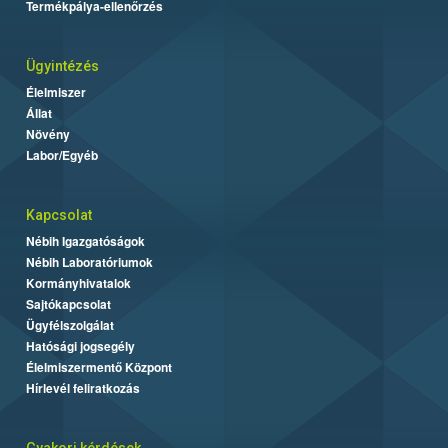
Termékpálya-ellenőrzés
Ügyintézés
Élelmiszer
Állat
Növény
Labor/Egyéb
Kapcsolat
Nébih Igazgatóságok
Nébih Laboratóriumok
Kormányhivatalok
Sajtókapcsolat
Ügyfélszolgálat
Hatósági jogsegély
Élelmiszermentő Központ
Hírlevél feliratkozás