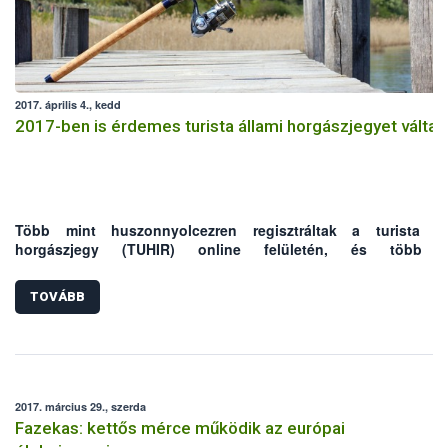
2017. április 4., kedd
2017-ben is érdemes turista állami horgászjegyet váltan
Több mint huszonnyolcezren regisztráltak a turista ál
horgászjegy (TUHIR) online felületén, és több m
tizennégyezerren váltottak turista állami horgászjegyet a
rend
2014 májusi indulása óta. A
90 napos jegy idén is jó lehetős
TOVÁBB
pecások számára.
2017. március 29., szerda
Fazekas: kettős mérce működik az európai