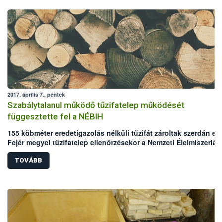
2017. április 7., péntek
Szabálytalanul működő tűzifatelep működését
függesztette fel a NÉBIH
155 köbméter eredetigazolás nélküli tűzifát zároltak szerdán eg
Fejér megyei tűzifatelep ellenőrzésekor a Nemzeti Élelmiszerlán
biztonsági Hivatal (NÉBIH) ellenőrei. A vizsgálat során a tűzifat
kereskedelmi és reklám tevékenységének tiltására is sor került 
TOVÁBB
jogszerű működéshez szükséges feltételek megteremtéséig.