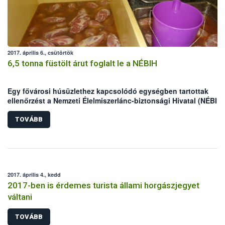
2017. április 6., csütörtök
6,5 tonna füstölt árut foglalt le a NÉBIH
Egy fővárosi húsüzlethez kapcsolódó egységben tartottak
ellenőrzést a Nemzeti Élelmiszerlánc-biztonsági Hivatal (NÉBIH)
szakemberei. A helyszínen mintegy 6,5 tonna nem nyomon
követhető terméket foglaltak le az ellenőrök, valamint – többek
TOVÁBB
között higiéniai problémák miatt – felfüggesztették az egység
tevékenységét.
2017. április 4., kedd
2017-ben is érdemes turista állami horgászjegyet
váltani
TOVÁBB