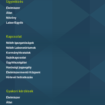
Ügyintézés
Élelmiszer
Állat
Növény
Labor/Egyéb
Kapcsolat
Nébih Igazgatóságok
Nébih Laboratóriumok
Kormányhivatalok
Sajtókapcsolat
Ügyfélszolgálat
Hatósági jogsegély
Élelmiszermentő Központ
Hírlevél feliratkozás
Gyakori kérdések
Élelmiszer
Állat