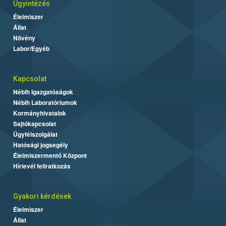
Ügyintézés
Élelmiszer
Állat
Növény
Labor/Egyéb
Kapcsolat
Nébih Igazgatóságok
Nébih Laboratóriumok
Kormányhivatalok
Sajtókapcsolat
Ügyfélszolgálat
Hatósági jogsegély
Élelmiszermentő Központ
Hírlevél feliratkozás
Gyakori kérdések
Élelmiszer
Állat