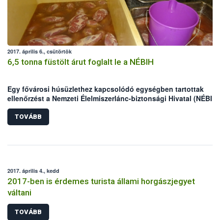
2017. április 6., csütörtök
6,5 tonna füstölt árut foglalt le a NÉBIH
Egy fővárosi húsüzlethez kapcsolódó egységben tartottak
ellenőrzést a Nemzeti Élelmiszerlánc-biztonsági Hivatal (NÉBIH)
szakemberei. A helyszínen mintegy 6,5 tonna nem nyomon
követhető terméket foglaltak le az ellenőrök, valamint – többek
TOVÁBB
között higiéniai problémák miatt – felfüggesztették az egység
tevékenységét.
2017. április 4., kedd
2017-ben is érdemes turista állami horgászjegyet
váltani
TOVÁBB