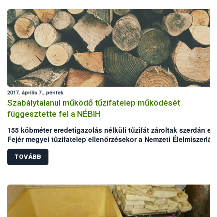
2017. április 7., péntek
Szabálytalanul működő tűzifatelep működését
függesztette fel a NÉBIH
155 köbméter eredetigazolás nélküli tűzifát zároltak szerdán eg
Fejér megyei tűzifatelep ellenőrzésekor a Nemzeti Élelmiszerlán
biztonsági Hivatal (NÉBIH) ellenőrei. A vizsgálat során a tűzifat
kereskedelmi és reklám tevékenységének tiltására is sor került 
TOVÁBB
jogszerű működéshez szükséges feltételek megteremtéséig.