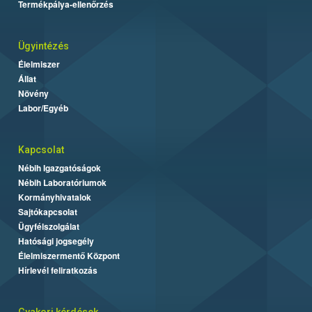
Termékpálya-ellenőrzés
Ügyintézés
Élelmiszer
Állat
Növény
Labor/Egyéb
Kapcsolat
Nébih Igazgatóságok
Nébih Laboratóriumok
Kormányhivatalok
Sajtókapcsolat
Ügyfélszolgálat
Hatósági jogsegély
Élelmiszermentő Központ
Hírlevél feliratkozás