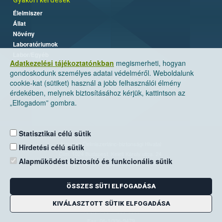
Gyakori kérdések
Élelmiszer
Állat
Növény
Laboratóriumok
Labor/Egyéb
Adatkezelési tájékoztatónkban
megismerheti, hogyan
gondoskodunk személyes adatai védelméről. Weboldalunk
cookie-kat (sütiket) használ a jobb felhasználói élmény
érdekében, melynek biztosításához kérjük, kattintson az
„Elfogadom” gombra.
Statisztikai célú sütik
Nemzeti Élelmiszerlánc-biztonsági Hivatal
Hirdetési célú sütik
Cím: 1024 Budapest, Keleti Károly utca. 24.
Alapműködést biztosító és funkcionális sütik
Levelezési cím: 1525 Budapest. Pf. 30.
ÖSSZES SÜTI ELFOGADÁSA
E-mail:
ugyfelszolgalat@nebih.gov.hu
Zöld szám: 06-80/263-244
KIVÁLASZTOTT SÜTIK ELFOGADÁSA
Telefon: 06-1/ 336-9000
Fax: 06-1/336-9479