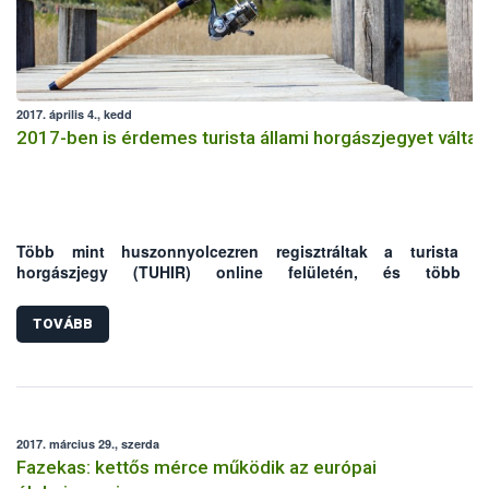
2017. április 4., kedd
2017-ben is érdemes turista állami horgászjegyet váltan
Több mint huszonnyolcezren regisztráltak a turista ál
horgászjegy (TUHIR) online felületén, és több m
tizennégyezerren váltottak turista állami horgászjegyet a
rend
2014 májusi indulása óta. A
90 napos jegy idén is jó lehetős
TOVÁBB
pecások számára.
2017. március 29., szerda
Fazekas: kettős mérce működik az európai