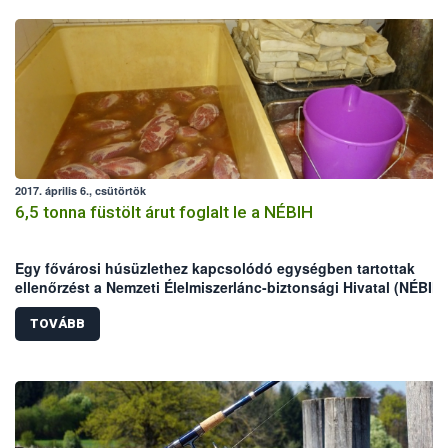
2017. április 6., csütörtök
6,5 tonna füstölt árut foglalt le a NÉBIH
Egy fővárosi húsüzlethez kapcsolódó egységben tartottak
ellenőrzést a Nemzeti Élelmiszerlánc-biztonsági Hivatal (NÉBIH)
szakemberei. A helyszínen mintegy 6,5 tonna nem nyomon
követhető terméket foglaltak le az ellenőrök, valamint – többek
TOVÁBB
között higiéniai problémák miatt – felfüggesztették az egység
tevékenységét.