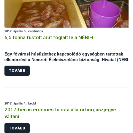
2017. április 6., csütörtök
6,5 tonna füstölt árut foglalt le a NÉBIH
Egy fővárosi húsüzlethez kapcsolódó egységben tartottak
ellenőrzést a Nemzeti Élelmiszerlánc-biztonsági Hivatal (NÉBIH)
szakemberei. A helyszínen mintegy 6,5 tonna nem nyomon
követhető terméket foglaltak le az ellenőrök, valamint – többek
TOVÁBB
között higiéniai problémák miatt – felfüggesztették az egység
tevékenységét.
2017. április 4., kedd
2017-ben is érdemes turista állami horgászjegyet
váltani
TOVÁBB