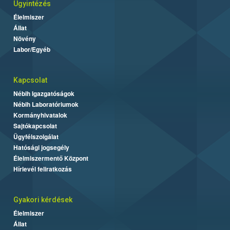
Ügyintézés
Élelmiszer
Állat
Növény
Labor/Egyéb
Kapcsolat
Nébih Igazgatóságok
Nébih Laboratóriumok
Kormányhivatalok
Sajtókapcsolat
Ügyfélszolgálat
Hatósági jogsegély
Élelmiszermentő Központ
Hírlevél feliratkozás
Gyakori kérdések
Élelmiszer
Állat