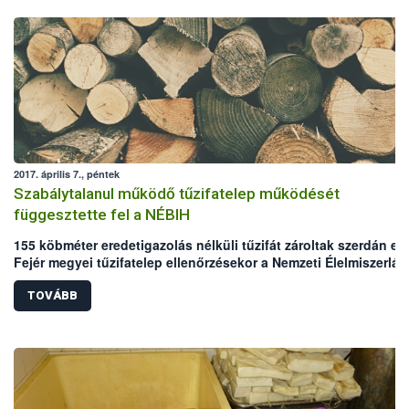
2017. április 7., péntek
Szabálytalanul működő tűzifatelep működését
függesztette fel a NÉBIH
155 köbméter eredetigazolás nélküli tűzifát zároltak szerdán eg
Fejér megyei tűzifatelep ellenőrzésekor a Nemzeti Élelmiszerlán
biztonsági Hivatal (NÉBIH) ellenőrei. A vizsgálat során a tűzifat
kereskedelmi és reklám tevékenységének tiltására is sor került 
TOVÁBB
jogszerű működéshez szükséges feltételek megteremtéséig.