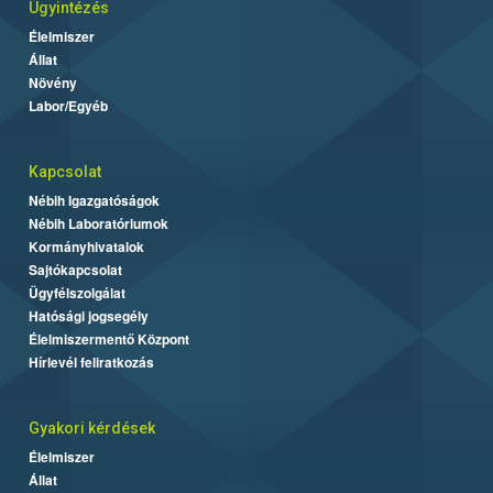
Ügyintézés
Élelmiszer
Állat
Növény
Labor/Egyéb
Kapcsolat
Nébih Igazgatóságok
Nébih Laboratóriumok
Kormányhivatalok
Sajtókapcsolat
Ügyfélszolgálat
Hatósági jogsegély
Élelmiszermentő Központ
Hírlevél feliratkozás
Gyakori kérdések
Élelmiszer
Állat