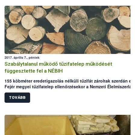
2017. április 7., péntek
Szabálytalanul működő tűzifatelep működését
függesztette fel a NÉBIH
155 köbméter eredetigazolás nélküli tűzifát zároltak szerdán eg
Fejér megyei tűzifatelep ellenőrzésekor a Nemzeti Élelmiszerlán
biztonsági Hivatal (NÉBIH) ellenőrei. A vizsgálat során a tűzifat
kereskedelmi és reklám tevékenységének tiltására is sor került 
TOVÁBB
jogszerű működéshez szükséges feltételek megteremtéséig.