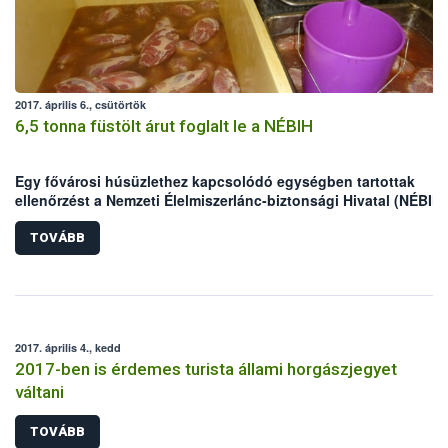
2017. április 6., csütörtök
6,5 tonna füstölt árut foglalt le a NÉBIH
Egy fővárosi húsüzlethez kapcsolódó egységben tartottak
ellenőrzést a Nemzeti Élelmiszerlánc-biztonsági Hivatal (NÉBIH)
szakemberei. A helyszínen mintegy 6,5 tonna nem nyomon
követhető terméket foglaltak le az ellenőrök, valamint – többek
TOVÁBB
között higiéniai problémák miatt – felfüggesztették az egység
tevékenységét.
2017. április 4., kedd
2017-ben is érdemes turista állami horgászjegyet
váltani
TOVÁBB