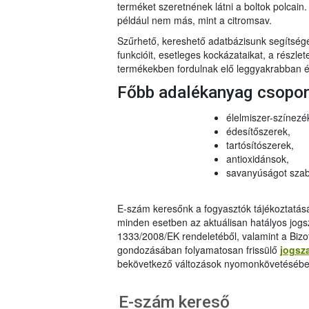
terméket szeretnének látni a boltok polcai
például nem más, mint a citromsav.
Szűrhető, kereshető adatbázisunk segítsé
funkcióit, esetleges kockázataikat, a részlet
termékekben fordulnak elő leggyakrabban és
Főbb adalékanyag csopo
élelmiszer-színezé
édesítőszerek,
tartósítószerek,
antioxidánsok,
savanyúságot szab
E-szám keresőnk a fogyasztók tájékoztatásár
minden esetben az aktuálisan hatályos jog
1333/2008/EK rendeletéből, valamint a Bizo
gondozásában folyamatosan frissülő
jogsz
bekövetkező változások nyomonkövetésébe
E-szám kereső