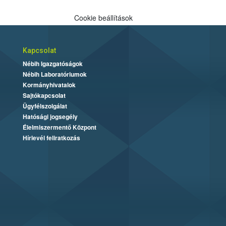
Cookie beállítások
Kapcsolat
Nébih Igazgatóságok
Nébih Laboratóriumok
Kormányhivatalok
Sajtókapcsolat
Ügyfélszolgálat
Hatósági jogsegély
Élelmiszermentő Központ
Hírlevél feliratkozás