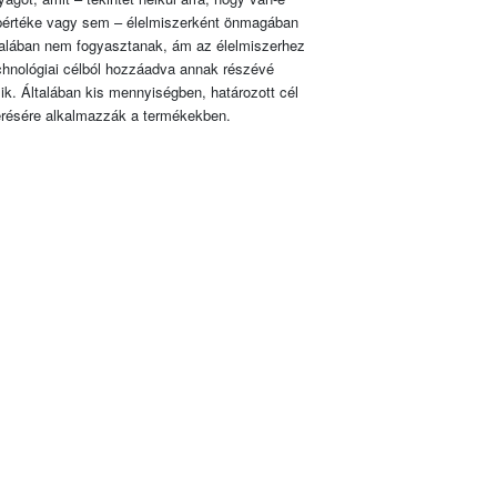
pértéke vagy sem – élelmiszerként önmagában
talában nem fogyasztanak, ám az élelmiszerhez
chnológiai célból hozzáadva annak részévé
lik. Általában kis mennyiségben, határozott cél
érésére alkalmazzák a termékekben.