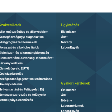
Szakterületek
Ügyintézés
Állat-egészségügy és állatvédelem
Élelmiszer
Állategészségügyi diagnosztika
Állat
Állatgyógyászati termékek
Növény
Borászat és alkoholos italok
Labor/Egyéb
Élelmiszer- és takarmánybiztonság
Élelmiszerlánc-biztonsági laborhálózat
Járványvédelem
Kiemelt ügyek, EUTR
Kockázatkezelés
Mezőgazdasági genetikai erőforrások
Gyakori kérdések
Növényvédelem
Nyilvántartási és Felügyeleti Díj
Élelmiszer
Rendszerszervezés és felügyelet
Állat
Termékpálya-ellenőrzés
Növény
Laboratóriumok
Labor/Egyéb