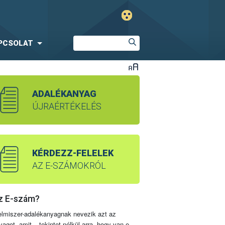
PCSOLAT
ADALÉKANYAG
ÚJRAÉRTÉKELÉS
KÉRDEZZ-FELELEK
AZ E-SZÁMOKRÓL
z E-szám?
elmiszer-adalékanyagnak nevezik azt az
yagot, amit – tekintet nélkül arra, hogy van-e