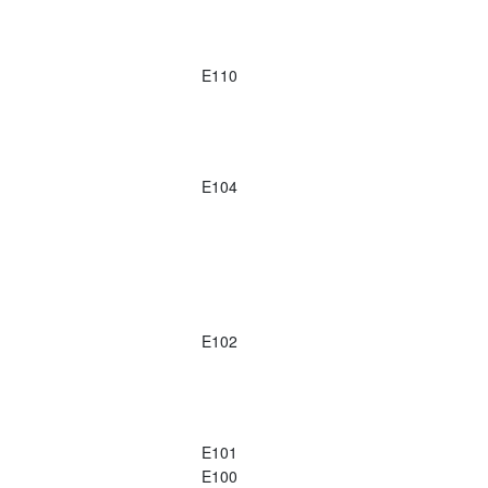
E110
E104
E102
E101
E100