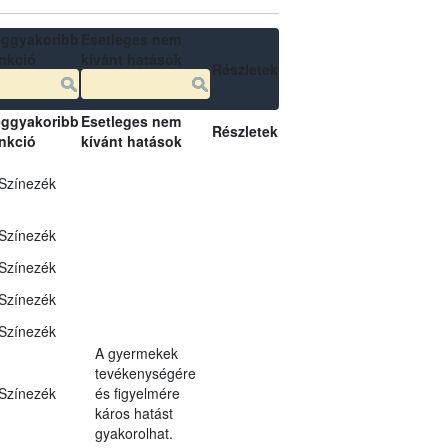
ggyakoribb
Esetleges nem
nkció
kívánt hatások
Részletek
ggyakoribb
Esetleges nem
Részletek
nkció
kívánt hatások
Színezék
Színezék
Színezék
Színezék
Színezék
A gyermekek
tevékenységére
Színezék
és figyelmére
káros hatást
gyakorolhat.