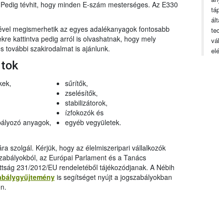
n. Pedig tévhit, hogy minden E-szám mesterséges. Az E330
tá
ál
gével megismerhetik az egyes adalékanyagok fontosabb
te
ekre kattintva pedig arról is olvashatnak, hogy mely
vá
 további szakirodalmat is ajánlunk.
el
rtok
kek,
sűrítők,
zselésítők,
stabilizátorok,
ízfokozók és
ályozó anyagok,
egyéb vegyületek.
a szolgál. Kérjük, hogy az élelmiszeripari vállalkozók
szabályokból, az Európai Parlament és a Tanács
ttság 231/2012/EU rendeletéből tájékozódjanak. A Nébih
abálygyűjtemény
is segítséget nyújt a jogszabályokban
n.