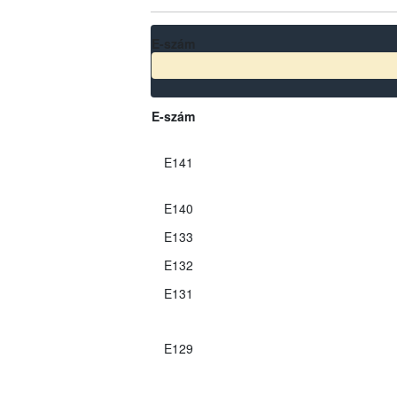
E-szám
E-szám
E141
E140
E133
E132
E131
E129