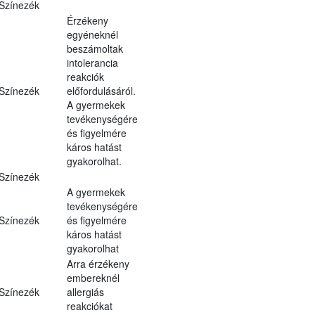
Színezék
Érzékeny
egyéneknél
beszámoltak
intolerancia
reakciók
Színezék
előfordulásáról.
A gyermekek
tevékenységére
és figyelmére
káros hatást
gyakorolhat.
Színezék
A gyermekek
tevékenységére
Színezék
és figyelmére
káros hatást
gyakorolhat
Arra érzékeny
embereknél
Színezék
allergiás
reakciókat