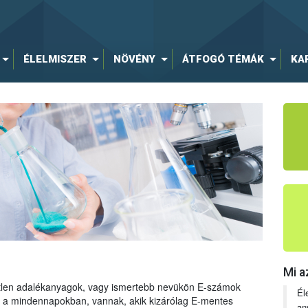
ÉLELMISZER
NÖVÉNY
ÁTFOGÓ TÉMÁK
KA
Mi a
tetlen adalékanyagok, vagy ismertebb nevükön E-számok
Él
ng a mindennapokban, vannak, akik kizárólag E-mentes
an