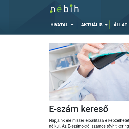
HIVATAL
AKTUÁLIS
ÁLLAT
E-szám kereső
Napjaink élelmiszer-előállítása elképzelhe
nélkül. Az E-számokról számos tévhit keri