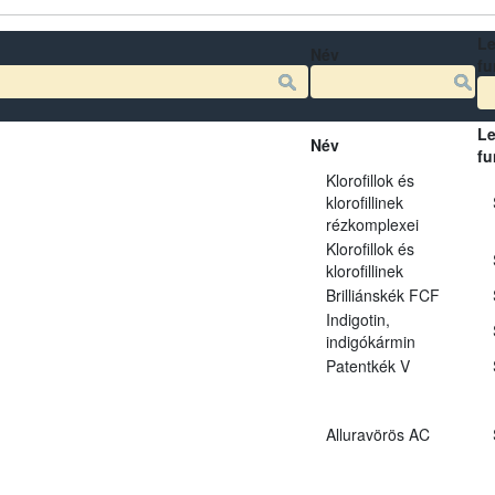
Le
Név
fu
Le
Név
fu
Klorofillok és
klorofillinek
rézkomplexei
Klorofillok és
klorofillinek
Brilliánskék FCF
Indigotin,
indigókármin
Patentkék V
Alluravörös AC