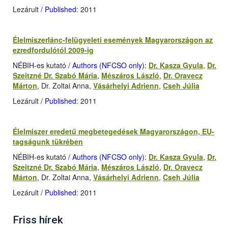
Lezárult
/ Published
: 2011
Élelmiszerlánc-felügyeleti események Magyarországon az
ezredfordulótól 2009-ig
NÉBIH-es kutató
/ Authors (NFCSO only)
:
Dr. Kasza Gyula
,
Dr.
Szeitzné Dr. Szabó Mária
,
Mészáros László
,
Dr. Oravecz
Márton
, Dr. Zoltai Anna,
Vásárhelyi Adrienn
,
Cseh Júlia
Lezárult
/ Published
: 2011
Élelmiszer eredetű megbetegedések Magyarországon, EU-
tagságunk tükrében
NÉBIH-es kutató
/ Authors (NFCSO only)
:
Dr. Kasza Gyula
,
Dr.
Szeitzné Dr. Szabó Mária
,
Mészáros László
,
Dr. Oravecz
Márton
, Dr. Zoltai Anna,
Vásárhelyi Adrienn
,
Cseh Júlia
Lezárult
/ Published
: 2011
Friss hírek