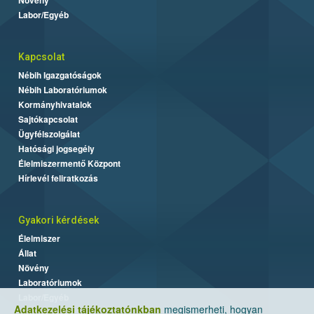
Labor/Egyéb
Kapcsolat
Nébih Igazgatóságok
Nébih Laboratóriumok
Kormányhivatalok
Sajtókapcsolat
Ügyfélszolgálat
Hatósági jogsegély
Élelmiszermentő Központ
Hírlevél feliratkozás
Gyakori kérdések
Élelmiszer
Állat
Növény
Laboratóriumok
Labor/Egyéb
Adatkezelési tájékoztatónkban
megismerheti, hogyan