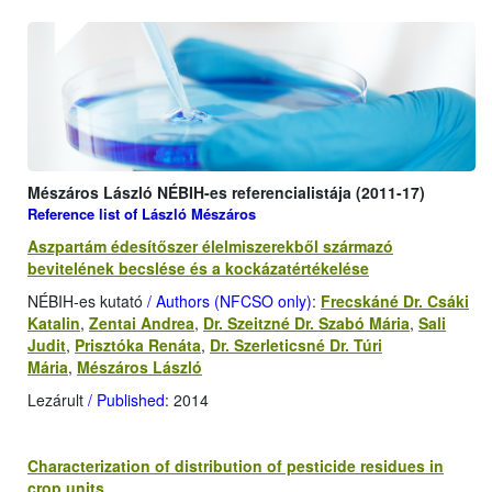
Mészáros László NÉBIH-es referencialistája (2011-17)
Reference list of László Mészáros
Aszpartám édesítőszer élelmiszerekből származó
bevitelének becslése és a kockázatértékelése
NÉBIH-es kutató
/ Authors (NFCSO only)
:
Frecskáné Dr. Csáki
Katalin
,
Zentai Andrea
,
Dr. Szeitzné Dr. Szabó Mária
,
Sali
Judit
,
Prisztóka Renáta
,
Dr. Szerleticsné Dr. Túri
Mária
,
Mészáros László
Lezárult
/ Published
: 2014
Characterization of distribution of pesticide residues in
crop units