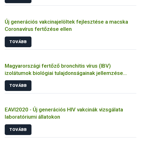
Új generációs vakcinajelöltek fejlesztése a macska
Coronavírus fertőzése ellen
TOVÁBB
Magyarországi fertőző bronchitis vírus (IBV)
izolátumok biológiai tulajdonságainak jellemzése
állatkísérletes és molekuláris biológiai eszközökkel
TOVÁBB
EAVI2020 - Új generációs HIV vakcinák vizsgálata
laboratóriumi állatokon
TOVÁBB