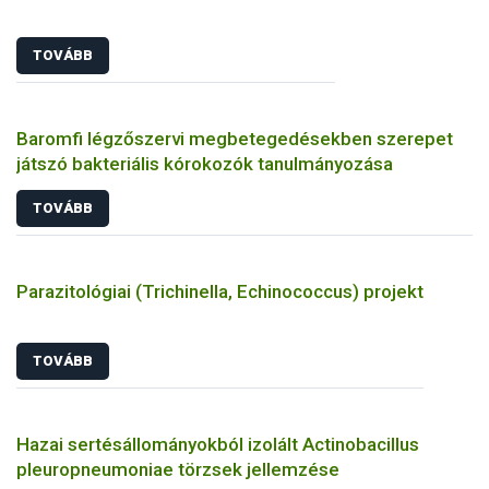
TOVÁBB
Baromfi légzőszervi megbetegedésekben szerepet
játszó bakteriális kórokozók tanulmányozása
TOVÁBB
Parazitológiai (Trichinella, Echinococcus) projekt
TOVÁBB
Hazai sertésállományokból izolált Actinobacillus
pleuropneumoniae törzsek jellemzése