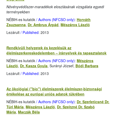
Növényvédőszer-maradékok eloszlásának vizsgálata egyedi
terményekben
NÉBIH-es kutatók
/ Authors (NFCSO only)
:
Horváth
Zsuzsanna
,
Dr. Ambrus Árpád
,
Mészáros László
Lezárult
/ Published
: 2013
Rendkívüli helyzetek és kezelésük az
élelmiszerkereskedelemben – irányelvek és tapasztalatok
NÉBIH-es kutatók
/ Authors (NFCSO only)
:
Mészáros
László
,
Dr. Kasza Gyula
, Surányi József,
Bódi Barbara
Lezárult
/ Published
: 2013
Az ökológiai ("bio") élelmiszerek élelmiszer-biztonsági
értékelése az európai uniós adatok tükrében
NÉBIH-es kutatók
/ Authors (NFCSO only)
:
Dr. Szerleticsné Dr.
Túri Mária
,
Mészáros László
,
Dr. Szeitzné Dr. Szabó
Mária
,
Maczák Béla