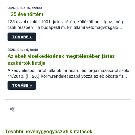
2026. július 15, szerda
125 éve történt
125 évvel ezelőtt 1901. július 15-én, költözött be – igaz, még
csak részben – a budapesti m. kir. állami vetőmagvizsgáló
állomás a Kis Rókus utca 15. szám alatti, Czigler Győző által
TOVÁBB >
tervezett új épületébe.
2026. július 6, hétfő
Az ebek viselkedésének megítélésében jártas
szakértők listája
A kedvtelésből tartott állatok tartásáról és forgalmazásáról szóló
41/2010. (II. 26.) Korm.rendelet szabályozza az eb okozta fizikai
sérülés, illetve ennek veszélye keletkezésekor felmerülő
TOVÁBB >
hatósági feladatokat, valamint a veszélyes eb tartását és annak
engedélyezését. Ezen eljárások során szükség esetén be kell
vonni az ebek viselkedésének megítélésében jártas szakértőt.
További növénygyógyászati kutatások