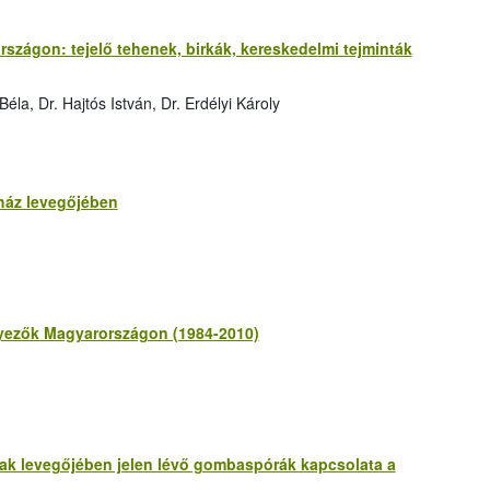
rszágon: tejelő tehenek, birkák, kereskedelmi tejminták
la, Dr. Hajtós István, Dr. Erdélyi Károly
ház levegőjében
ényezők Magyarországon (1984-2010)
ak levegőjében jelen lévő gombaspórák kapcsolata a