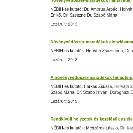
Növényvédőszer-maradékok mintavételi 
NÉBIH-es kutató: Dr. Ambrus Árpád, Horvát
Enikő, Dr. Szeitzné Dr. Szabó Mária
Lezárult: 2013
Növényvédőszer-maradékok eloszlásának
NÉBIH-es kutatók: Horváth Zsuzsanna, Dr.
Lezárult: 2013
A növényvédőszer-maradékok termőterüle
NÉBIH-es kutató: Farkas Zsuzsa, Horváth Z
Szabó Mária, Dr. Szabó István, Dorogházi E
Lezárult: 2013
Rendkívüli helyzetek és kezelésük az él
NÉBIH-es kutatók: Mészáros László, Dr. Kas