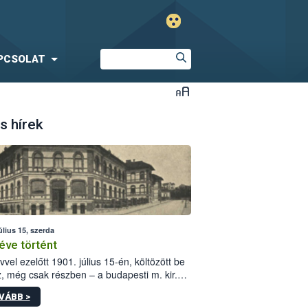
PCSOLAT
s hírek
úlius 15, szerda
éve történt
vvel ezelőtt 1901. július 15-én, költözött be
z, még csak részben – a budapesti m. kir.
i vetőmagvizsgáló állomás a Kis Rókus utca
VÁBB >
ám alatti, Czigler Győző által tervezett új