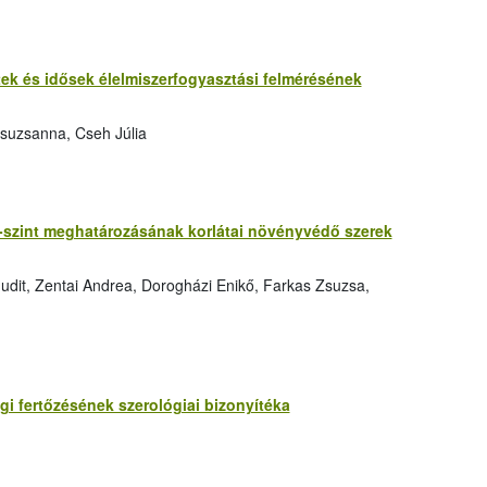
őttek és idősek élelmiszerfogyasztási felmérésének
suzsanna, Cseh Júlia
-szint meghatározásának korlátai növényvédő szerek
udit, Zentai Andrea, Dorogházi Enikő, Farkas Zsuzsa,
gi fertőzésének szerológiai bizonyítéka