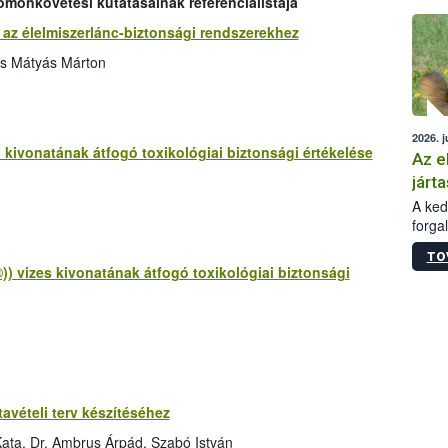
omonkövetési kutatásainak referencialistája
épüle
az élelmiszerlánc-biztonsági rendszerekhez
cs Mátyás Márton
2026. j
 kivonatának átfogó toxikológiai biztonsági értékelése
Az e
járta
A kedv
forga
Korm.
TO
sérül
 vizes kivonatának átfogó toxikológiai biztonsági
felme
veszé
Ezen 
vonni
jártas
avételi terv készítéséhez
ata, Dr. Ambrus Árpád, Szabó István