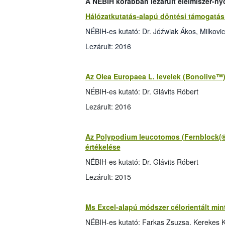
A NÉBIH korábban lezárult élelmiszer-ny
Hálózatkutatás-alapú döntési támogatás 
NÉBIH-es kutató: Dr. Jóźwiak Ákos, Milkovi
Lezárult: 2016
Az Olea Europaea L. levelek (Bonolive™)
NÉBIH-es kutató: Dr. Glávits Róbert
Lezárult: 2016
Az Polypodium leucotomos (Fernblock(®))
értékelése
NÉBIH-es kutató: Dr. Glávits Róbert
Lezárult: 2015
Ms Excel-alapú módszer célorientált mint
NÉBIH-es kutató: Farkas Zsuzsa, Kerekes K