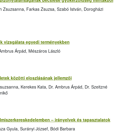
bizonytalanságának becslése gyökérzöldség mintákból
h Zsuzsanna, Farkas Zsuzsa, Szabó István, Dorogházi
 vizsgálata egyedi terményekben
 Ambrus Árpád, Mészáros László
tek közötti eloszlásának jellemzői
suzsanna, Kerekes Kata, Dr. Ambrus Árpád, Dr. Szeitzné
nikő
elmiszerkereskedelemben – irányelvek és tapasztalatok
za Gyula, Surányi József, Bódi Barbara