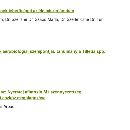
nek lehetőségei az élelmiszerláncban
, Dr. Szeitzné Dr. Szabó Mária, Dr. Szerleticsné Dr. Túri
aerobiológiai szempontjai: tanulmány a Tilletia spp.
 rész: Nyerstej aflatoxin M1 szennyezettség
lő eszköz megalapozása
us Árpád