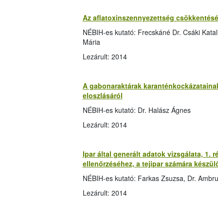
Az aflatoxinszennyezettség csökkentésé
NÉBIH-es kutató: Frecskáné Dr. Csáki Katalin
Mária
Lezárult: 2014
A gabonaraktárak karanténkockázatainak 
eloszlásáról
NÉBIH-es kutató: Dr. Halász Ágnes
Lezárult: 2014
Ipar által generált adatok vizsgálata, 1.
ellenőrzéséhez, a tejipar számára készü
NÉBIH-es kutató: Farkas Zsuzsa, Dr. Ambr
Lezárult: 2014