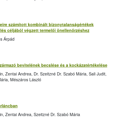
re számított kombinált bizonytalanságértékek
lés céljából végzett termelői önellenőrzéshez
us Árpád
zármazó bevitelének becslése és a kockázatértékelése
, Zentai Andrea, Dr. Szeitzné Dr. Szabó Mária, Sali Judit,
 Mária, Mészáros László
erláncban
in, Zentai Andrea, Szeitzné Dr. Szabó Mária