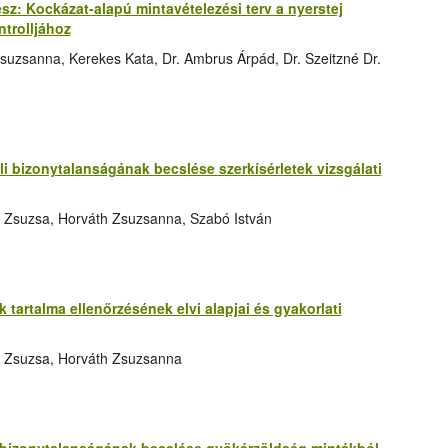
rész: Kockázat-alapú mintavételezési terv a nyerstej
trolljához
suzsanna, Kerekes Kata, Dr. Ambrus Árpád, Dr. Szeitzné Dr.
 bizonytalanságának becslése szerkísérletek vizsgálati
 Zsuzsa, Horváth Zsuzsanna, Szabó István
tartalma ellenőrzésének elvi alapjai és gyakorlati
s Zsuzsa, Horváth Zsuzsanna