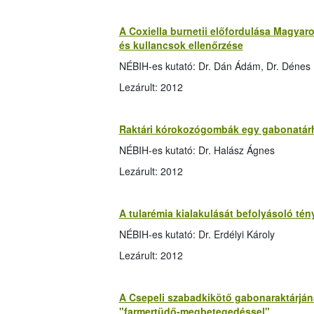
A Coxiella burnetii előfordulása Magyaro
és kullancsok ellenőrzése
NÉBIH-es kutató: Dr. Dán Ádám, Dr. Dénes Bé
Lezárult: 2012
Raktári kórokozógombák egy gabonatár
NÉBIH-es kutató: Dr. Halász Ágnes
Lezárult: 2012
A tularémia kialakulását befolyásoló t
NÉBIH-es kutató: Dr. Erdélyi Károly
Lezárult: 2012
A Csepeli szabadkikötő gabonaraktárján
"farmertüdő-megbetegedéssel"