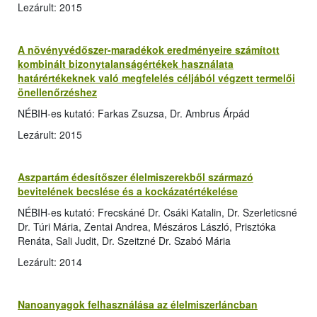
Lezárult: 2015
A növényvédőszer-maradékok eredményeire számított
kombinált bizonytalanságértékek használata
határértékeknek való megfelelés céljából végzett termelői
önellenőrzéshez
NÉBIH-es kutató: Farkas Zsuzsa, Dr. Ambrus Árpád
Lezárult: 2015
Aszpartám édesítőszer élelmiszerekből származó
bevitelének becslése és a kockázatértékelése
NÉBIH-es kutató: Frecskáné Dr. Csáki Katalin, Dr. Szerleticsné
Dr. Túri Mária, Zentai Andrea, Mészáros László, Prisztóka
Renáta, Sali Judit, Dr. Szeitzné Dr. Szabó Mária
Lezárult: 2014
Nanoanyagok felhasználása az élelmiszerláncban