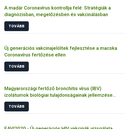
A madár Coronavírus kontrollja felé: Stratégiák a
diagnózisban, megelőzésben és vakcinálásban
TOVÁBB
Új generációs vakcinajelöltek fejlesztése a macska
Coronavírus fertőzése ellen
TOVÁBB
Magyarországi fertőző bronchitis vírus (IBV)
izolátumok biológiai tulajdonságainak jellemzése
állatkísérletes és molekuláris biológiai eszközökkel
TOVÁBB
EAVI2020 - Új generációs HIV vakcinák vizsgálata