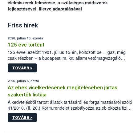
élelmiszerek felmérése, a szükséges módszerek
fejlesztésével, illetve adaptálásával
Friss hírek
2026. július 15, szerda
125 éve történt
125 évvel ezelőtt 1901. július 15-én, költözött be – igaz, még
csak részben – a budapesti m. kir. állami vetőmagvizsgáló
állomás a Kis Rókus utca 15. szám alatti, Czigler Győző által
TOVÁBB >
tervezett új épületébe.
2026. július 6, hétfő
Az ebek viselkedésének megítélésében jártas
szakértők listája
A kedvtelésből tartott állatok tartásáról és forgalmazásáról szóló
41/2010. (II. 26.) Korm.rendelet szabályozza az eb okozta fizikai
sérülés, illetve ennek veszélye keletkezésekor felmerülő
TOVÁBB >
hatósági feladatokat, valamint a veszélyes eb tartását és annak
engedélyezését. Ezen eljárások során szükség esetén be kell
vonni az ebek viselkedésének megítélésében jártas szakértőt.