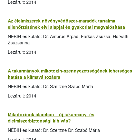
Lezárult: 2014
Az élelmiszerek növényvédőszer-maradék tartalma
ellenőrzésének elvi alapjai és gyakorlati megvalósítása
NÉBIH-es kutató: Dr. Ambrus Árpád, Farkas Zsuzsa, Horváth
Zsuzsanna
Lezárult: 2014
A takarmányok mikotoxin-szennyezettségének lehetséges
hatása a klímaváltozásra
NÉBIH-es kutató: Dr. Szeitzné Szabó Mária
Lezárult: 2014
Mikotoxinok álarcban – új takarmány- és
élelmiszerbiztonsági kihívás?
NÉBIH-es kutató: Dr. Szeitzné Dr. Szabó Mária
Lezárult: 2014