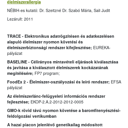
élelmiszerallergia
NÉBIH-es kutató: Dr. Szeitzné Dr. Szabó Mária, Sali Judit
Lezárult: 2011
TRACE - Elektronikus adatrögzítésen és adatkezelésen
alapuló élelmiszer nyomon követési és
élelmiszerbiztonsági rendszer kifejlesztése;
EUREKA-
pályázat
BASELINE - Célirányos mintavételi eljárások kiválasztása
és javítása a kiválasztott élelmiszerek kockázatának
megítélésére;
FP7 program;
FoodEx 2 - Élelmiszer-osztályozási és leíró rendszer;
EFSA
pályázat
Az élelmiszerlánc-felügyeleti információs rendszer
fejlesztése;
EKOP-2.A.2-2012-2012-0005
GMO-k rövid távú nyomon követése a baromfitenyésztési-
feldolgozási vertikumban
A hazai piacon jelenlévő genetikailag módosított