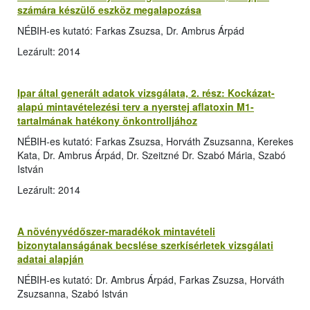
számára készülő eszköz megalapozása
NÉBIH-es kutató: Farkas Zsuzsa, Dr. Ambrus Árpád
Lezárult: 2014
Ipar által generált adatok vizsgálata, 2. rész: Kockázat-
alapú mintavételezési terv a nyerstej aflatoxin M1-
tartalmának hatékony önkontrolljához
NÉBIH-es kutató: Farkas Zsuzsa, Horváth Zsuzsanna, Kerekes
Kata, Dr. Ambrus Árpád, Dr. Szeitzné Dr. Szabó Mária, Szabó
István
Lezárult: 2014
A növényvédőszer-maradékok mintavételi
bizonytalanságának becslése szerkísérletek vizsgálati
adatai alapján
NÉBIH-es kutató: Dr. Ambrus Árpád, Farkas Zsuzsa, Horváth
Zsuzsanna, Szabó István