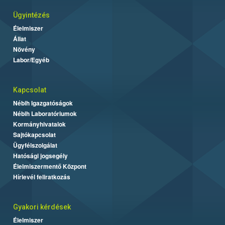
Ügyintézés
Élelmiszer
Állat
Növény
Labor/Egyéb
Kapcsolat
Nébih Igazgatóságok
Nébih Laboratóriumok
Kormányhivatalok
Sajtókapcsolat
Ügyfélszolgálat
Hatósági jogsegély
Élelmiszermentő Központ
Hírlevél feliratkozás
Gyakori kérdések
Élelmiszer