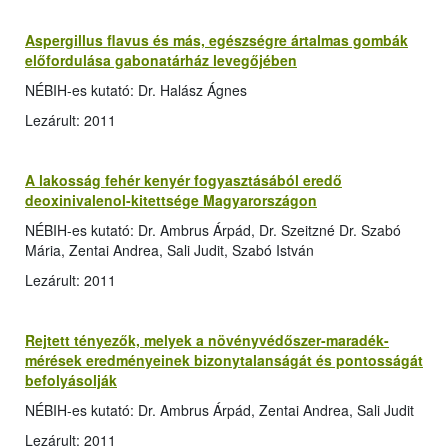
Aspergillus flavus és más, egészségre ártalmas gombák
előfordulása gabonatárház levegőjében
NÉBIH-es kutató: Dr. Halász Ágnes
Lezárult: 2011
A lakosság fehér kenyér fogyasztásából eredő
deoxinivalenol-kitettsége Magyarországon
NÉBIH-es kutató: Dr. Ambrus Árpád, Dr. Szeitzné Dr. Szabó
Mária, Zentai Andrea, Sali Judit, Szabó István
Lezárult: 2011
Rejtett tényezők, melyek a növényvédőszer-maradék-
mérések eredményeinek bizonytalanságát és pontosságát
befolyásolják
NÉBIH-es kutató: Dr. Ambrus Árpád, Zentai Andrea, Sali Judit
Lezárult: 2011