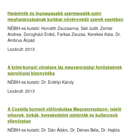
Határérték és legmagasabb szermaradék-szint
meghatározásának korlátai növényvédő szerek esetében
NÉBIH-es kutató: Horváth Zsuzsanna, Sali Judit, Zentai
Andrea, Dorogházi Enikő, Farkas Zsuzsa, Kerekes Kata, Dr.
Ambrus Árpád
Lezárult: 2013
A krími-kongói vérzéses láz magyarországi fertőzésének
szerológiai bizonyítéka
NÉBIH-es kutató: Dr. Erdélyi Károly
Lezárult: 2013
A Coxiella burnetii előfordulása Magyarországon: tejelő
tehenek, birkák, kereskedelmi tejminták és kullancsok
ellenőrzése
NÉBIH-es kutató: Dr. Dán Ádám, Dr. Dénes Béla, Dr. Hajtós