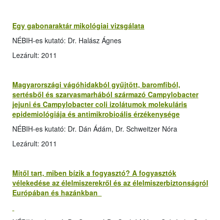
Egy gabonaraktár mikológiai vizsgálata
NÉBIH-es kutató: Dr. Halász Ágnes
Lezárult: 2011
Magyarországi vágóhidakból gyűjtött, baromfiból,
sertésből és szarvasmarhából származó Campylobacter
jejuni és Campylobacter coli izolátumok molekuláris
epidemiológiája és antimikrobioális érzékenysége
NÉBIH-es kutató: Dr. Dán Ádám, Dr. Schweitzer Nóra
Lezárult: 2011
Mitől tart, miben bízik a fogyasztó? A fogyasztók
vélekedése az élelmiszerekről és az élelmiszerbiztonságról
Európában és hazánkban