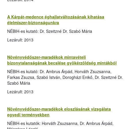
A Kárpát-medence éghajlatváltozásának kihatása
élelmiszer-biztonságunkra
NÉBIH-es kutató: Dr. Szeitzné Dr. Szabó Mária
Lezárult: 2013
Növényvédőszer-maradékok mintavételi
bizonytalanságának becslése gyökérzöldség mintákból
NÉBIH-es kutató: Dr. Ambrus Árpád, Horváth Zsuzsanna,
Farkas Zsuzsa, Szabó István, Dorogházi Enikő, Dr. Szeitzné Dr.
Szabó Mária
Lezárult: 2013
Növényvédőszer-maradékok eloszlásának vizsgálata
egyedi terményekben
NÉBIH-es kutatók: Horváth Zsuzsanna, Dr. Ambrus Árpád,