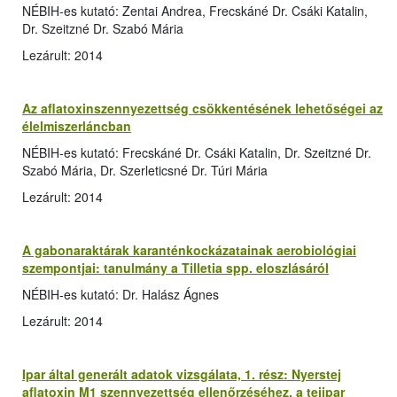
NÉBIH-es kutató: Zentai Andrea, Frecskáné Dr. Csáki Katalin,
Dr. Szeitzné Dr. Szabó Mária
Lezárult: 2014
Az aflatoxinszennyezettség csökkentésének lehetőségei az
élelmiszerláncban
NÉBIH-es kutató: Frecskáné Dr. Csáki Katalin, Dr. Szeitzné Dr.
Szabó Mária, Dr. Szerleticsné Dr. Túri Mária
Lezárult: 2014
A gabonaraktárak karanténkockázatainak aerobiológiai
szempontjai: tanulmány a Tilletia spp. eloszlásáról
NÉBIH-es kutató: Dr. Halász Ágnes
Lezárult: 2014
Ipar által generált adatok vizsgálata, 1. rész: Nyerstej
aflatoxin M1 szennyezettség ellenőrzéséhez, a tejipar