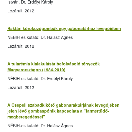
István, Dr. Erdélyi Károly
Lezárult: 2012
Raktári kórokozógombák egy gabonatárház levegőjében
NÉBIH-es kutató: Dr. Halász Ágnes
Lezárult: 2012
A tularémia kialakulását befolyásoló tényezők
Magyarországon (1984-2010)
NÉBIH-es kutató: Dr. Erdélyi Károly
Lezárult: 2012
A Csepeli szabadkikötő gabonaraktárjának levegőjében
jelen lévő gombaspórák kapcsolata a "farmertüdő-
megbetegedéssel"
NÉBIH-es kutató: Dr. Halász Ágnes