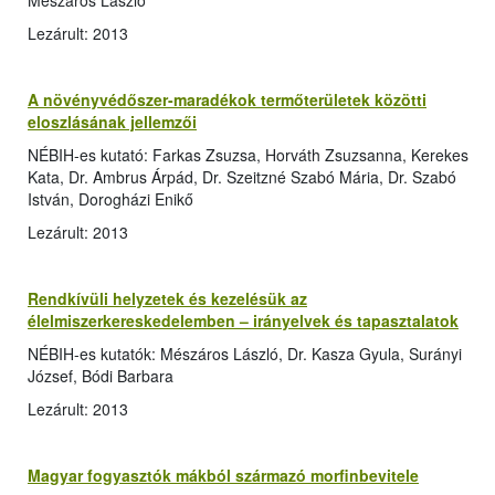
Mészáros László
Lezárult: 2013
A növényvédőszer-maradékok termőterületek közötti
eloszlásának jellemzői
NÉBIH-es kutató: Farkas Zsuzsa, Horváth Zsuzsanna, Kerekes
Kata, Dr. Ambrus Árpád, Dr. Szeitzné Szabó Mária, Dr. Szabó
István, Dorogházi Enikő
Lezárult: 2013
Rendkívüli helyzetek és kezelésük az
élelmiszerkereskedelemben – irányelvek és tapasztalatok
NÉBIH-es kutatók: Mészáros László, Dr. Kasza Gyula, Surányi
József, Bódi Barbara
Lezárult: 2013
Magyar fogyasztók mákból származó morfinbevitele