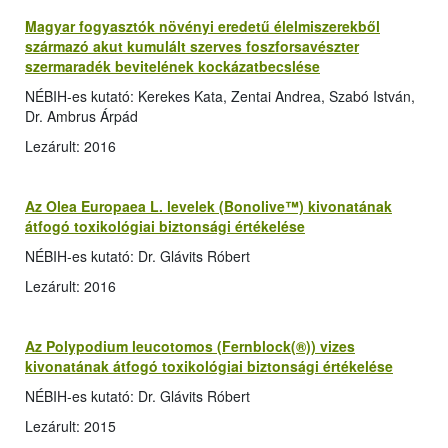
Magyar fogyasztók növényi eredetű élelmiszerekből
származó akut kumulált szerves foszforsavészter
szermaradék bevitelének kockázatbecslése
NÉBIH-es kutató: Kerekes Kata, Zentai Andrea, Szabó István,
Dr. Ambrus Árpád
Lezárult: 2016
Az Olea Europaea L. levelek (Bonolive™) kivonatának
átfogó toxikológiai biztonsági értékelése
NÉBIH-es kutató: Dr. Glávits Róbert
Lezárult: 2016
Az Polypodium leucotomos (Fernblock(®)) vizes
kivonatának átfogó toxikológiai biztonsági értékelése
NÉBIH-es kutató: Dr. Glávits Róbert
Lezárult: 2015