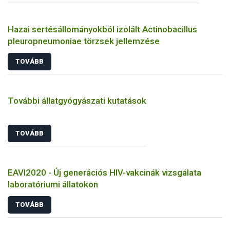
Hazai sertésállományokból izolált Actinobacillus
pleuropneumoniae törzsek jellemzése
TOVÁBB
További állatgyógyászati kutatások
TOVÁBB
EAVI2020 - Új generációs HIV-vakcinák vizsgálata
laboratóriumi állatokon
TOVÁBB