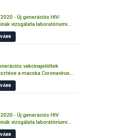
2020 - Új generációs HIV-
inák vizsgálata laboratóriumi
tokon
VÁBB
enerációs vakcinajelöltek
esztése a macska Coronavírus
őzése ellen
VÁBB
2020 - Új generációs HIV
inák vizsgálata laboratóriumi
tokon
VÁBB