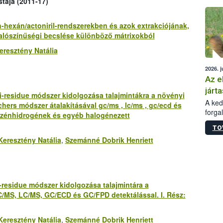
stája (2011-17)
épüle
n-hexán/actoniril-rendszerekben és azok extrakciójának,
valószínűségi becslése különböző mátrixokból
eresztény Natália
2026. j
Az e
járta
-residue módszer kidolgozása talajmintákra a növényi
A kedv
ers módszer átalakításával gc/ms , lc/ms , gc/ecd és
forga
t szénhidrogének és egyéb halogénezett
Korm.
TO
sérül
Keresztény Natália
,
Szemánné Dobrik Henriett
felme
veszé
Ezen 
vonni
jártas
residue módszer kidolgozása talajmintára a
MS, LC/MS, GC/ECD és GC/FPD detektálással. I. Rész:
Keresztény Natália
,
Szemánné Dobrik Henriett