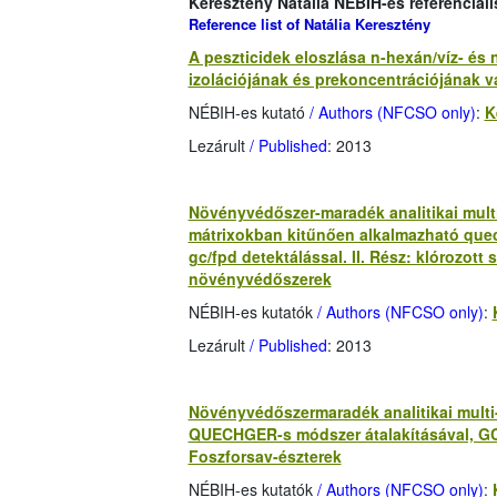
Keresztény Natália NÉBIH-es referenciali
Reference list of Natália Keresztény
A peszticidek eloszlása n-hexán/víz- és 
izolációjának és prekoncentrációjának 
NÉBIH-es kutató
/ Authors (NFCSO only)
:
K
Lezárult
/ Published
: 2013
Növényvédőszer-maradék analitikai multi
mátrixokban kitűnően alkalmazható quech
gc/fpd detektálással. II. Rész: klórozot
növényvédőszerek
NÉBIH-es kutatók
/ Authors (NFCSO only)
:
Lezárult
/ Published
: 2013
Növényvédőszermaradék analitikai multi-
QUECHGER-s módszer átalakításával, GC/
Foszforsav-észterek
NÉBIH-es kutatók
/ Authors (NFCSO only)
: