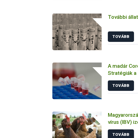
További álla
TOVÁBB
A madár Coro
Stratégiák a
megelőzésbe
TOVÁBB
Magyarország
vírus (IBV) i
tulajdonsága
TOVÁBB
állatkísérlet