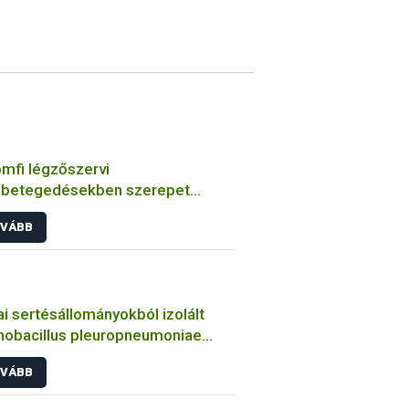
mfi légzőszervi
betegedésekben szerepet
zó bakteriális kórokozók
VÁBB
ulmányozása
i sertésállományokból izolált
nobacillus pleuropneumoniae
sek jellemzése
VÁBB