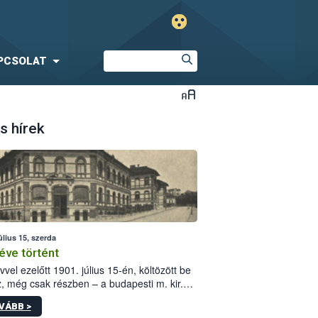
PCSOLAT
s hírek
úlius 15, szerda
éve történt
vvel ezelőtt 1901. július 15-én, költözött be
z, még csak részben – a budapesti m. kir.
i vetőmagvizsgáló állomás a Kis Rókus utca
VÁBB >
ám alatti, Czigler Győző által tervezett új