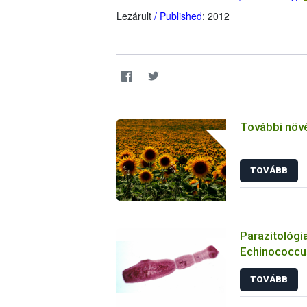
Lezárult
/ Published
: 2012
További növ
TOVÁBB
Parazitológia
Echinococcus
TOVÁBB