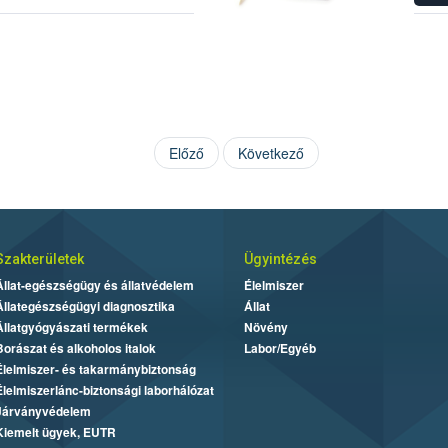
zközökkel
Előző
Következő
Szakterületek
Ügyintézés
Állat-egészségügy és állatvédelem
Élelmiszer
Állategészségügyi diagnosztika
Állat
Állatgyógyászati termékek
Növény
Borászat és alkoholos italok
Labor/Egyéb
Élelmiszer- és takarmánybiztonság
Élelmiszerlánc-biztonsági laborhálózat
Járványvédelem
Kiemelt ügyek, EUTR