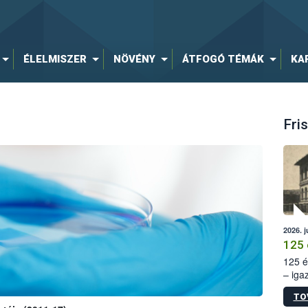
ÉLELMISZER
NÖVÉNY
ÁTFOGÓ TÉMÁK
KA
Fris
2026. j
125 
125 é
– iga
állam
TO
15. sz