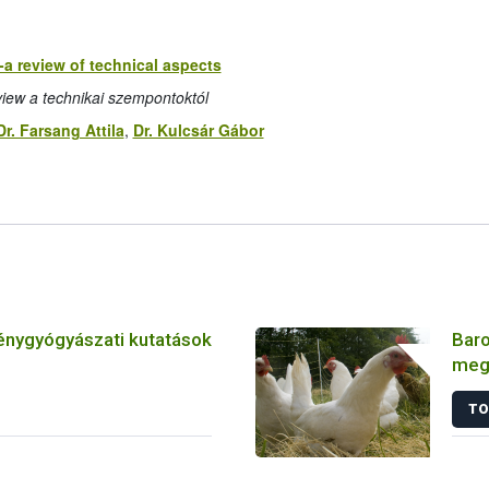
-a review of technical aspects
iew a technikai szempontoktól
Dr. Farsang Attila
,
Dr. Kulcsár Gábor
énygyógyászati kutatások
Baro
meg
játs
TO
tan