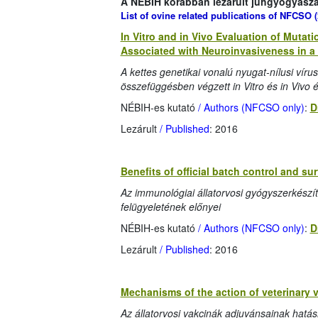
A NÉBIH korábban lezárult juhgyógyászati
List of ovine related publications of
NFCSO
(
In Vitro and in Vivo Evaluation of Mutat
Associated with Neuroinvasiveness in 
A kettes genetikai vonalú nyugat-nílusi víru
összefüggésben végzett in Vitro és in Vivo
NÉBIH-es kutató
/ Authors (NFCSO only)
:
D
Lezárult
/ Published
: 2016
Benefits of official batch control and s
Az immunológiai állatorvosi gyógyszerkészí
felügyeletének előnyei
NÉBIH-es kutató
/ Authors (NFCSO only)
:
D
Lezárult
/ Published
: 2016
Mechanisms of the action of veterinary 
Az állatorvosi vakcinák adjuvánsainak hat