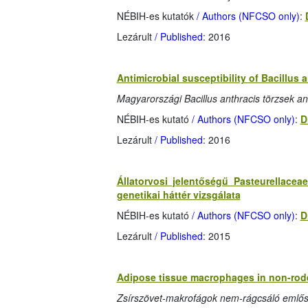
NÉBIH-es kutatók
/ Authors (NFCSO only)
:
Lezárult
/ Published
: 2016
Antimicrobial susceptibility of Bacillus 
Magyarországi Bacillus anthracis törzsek an
NÉBIH-es kutató
/ Authors (NFCSO only)
:
D
Lezárult
/ Published
: 2016
Állatorvosi jelentőségű Pasteurellace
genetikai háttér vizsgálata
NÉBIH-es kutató
/ Authors (NFCSO only)
:
D
Lezárult
/ Published
: 2015
Adipose tissue macrophages in non-rod
Zsírszövet-makrofágok nem-rágcsáló emlős