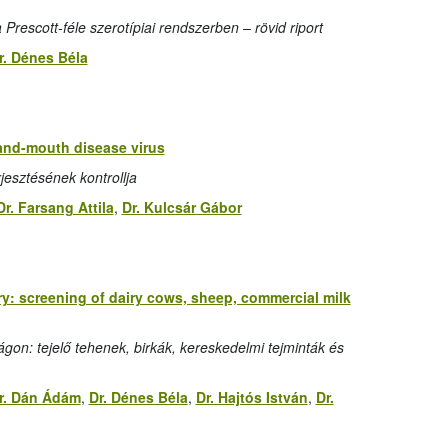
rescott-féle szerotípiai rendszerben – rövid riport
r. Dénes Béla
-and-mouth disease virus
jesztésének kontrollja
Dr. Farsang Attila
,
Dr. Kulcsár Gábor
ry: screening of dairy cows, sheep, commercial milk
ágon: tejelő tehenek, birkák, kereskedelmi tejminták és
r. Dán Ádám
,
Dr. Dénes Béla
,
Dr. Hajtós István
,
Dr.