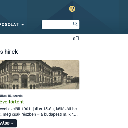
PCSOLAT
s hírek
úlius 15, szerda
éve történt
vvel ezelőtt 1901. július 15-én, költözött be
z, még csak részben – a budapesti m. kir.
i vetőmagvizsgáló állomás a Kis Rókus utca
VÁBB >
ám alatti, Czigler Győző által tervezett új