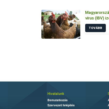
Magyarország
vírus (IBV) i
tulajdonsága
TOVÁBB
állatkísérlet
biológiai es
Hivatalunk
Bemutatkozás
Szervezeti felépítés