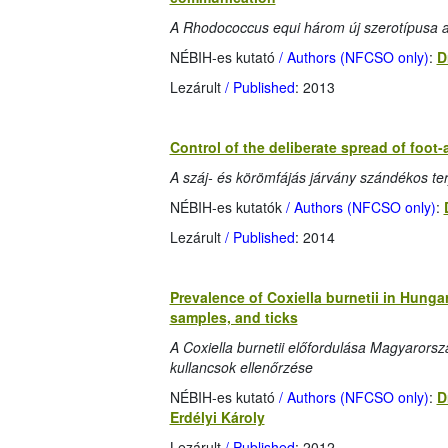
A Rhodococcus equi három új szerotípusa a P
NÉBIH-es kutató
/ Authors (NFCSO only)
:
D
Lezárult
/ Published
: 2013
Control of the deliberate spread of foot
A száj- és körömfájás járvány szándékos ter
NÉBIH-es kutatók
/ Authors (NFCSO only)
:
Lezárult
/ Published
: 2014
Prevalence of Coxiella burnetii in Hunga
samples, and ticks
A Coxiella burnetii előfordulása Magyarorsz
kullancsok ellenőrzése
NÉBIH-es kutató
/ Authors (NFCSO only)
:
D
Erdélyi Károly
Lezárult
/ Published
: 2012