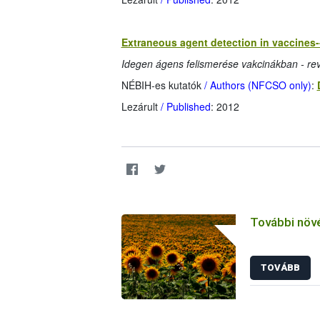
Extraneous agent detection in vaccines-
Idegen ágens felismerése vakcinákban - rev
NÉBIH-es kutatók
/ Authors (NFCSO only)
:
Lezárult
/ Published
: 2012
További növ
TOVÁBB