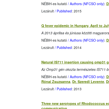
NÉBIH-es kutató
/ Authors (NFCSO only)
:
D
Lezárult
/ Published
: 2015
Q fever epidemic in Hungary, April to Ju
A 2013 áprilisa és júniusa közötti magyaror
NÉBIH-es kutató
/ Authors (NFCSO only)
:
D
Lezárult
/ Published
: 2014
Natural IS711 insertion causing omp31 ge
Az Omp31 gén okozta természetes IS711-be
NÉBIH-es kutató
/ Authors (NFCSO only)
:
D
Rónai Zsuzsanna
,
Dr. Szeredi Levente
,
D
Lezárult
/ Published
: 2013
Three new serotypes of Rhodococcus equ
communication