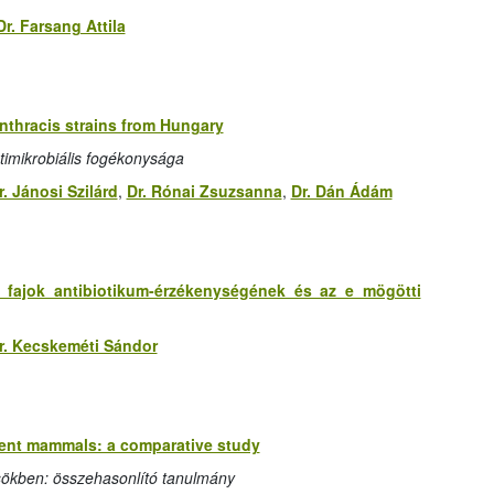
Dr. Farsang Attila
anthracis strains from Hungary
timikrobiális fogékonysága
r. Jánosi Szilárd
,
Dr. Rónai Zsuzsanna
,
Dr. Dán Ádám
ae fajok antibiotikum-érzékenységének és az e mögötti
r. Kecskeméti Sándor
ent mammals: a comparative study
ökben: összehasonlító tanulmány