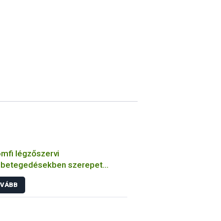
mfi légzőszervi
betegedésekben szerepet
zó bakteriális kórokozók
VÁBB
ulmányozása