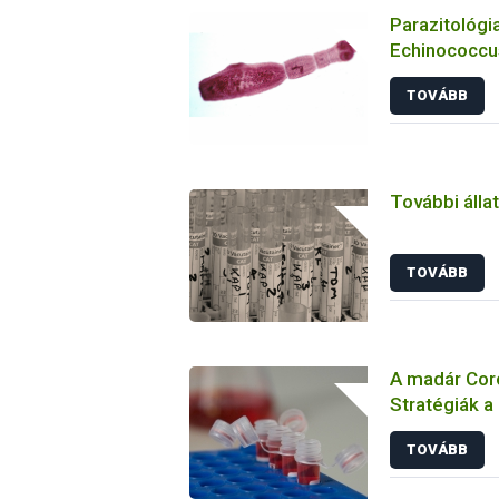
Parazitológia
Echinococcus
TOVÁBB
További álla
TOVÁBB
A madár Coro
Stratégiák a
megelőzésbe
TOVÁBB