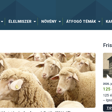
ÉLELMISZER
NÖVÉNY
ÁTFOGÓ TÉMÁK
KA
Fris
2026. j
125 
125 é
– iga
állam
TO
15. sz