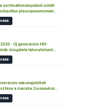
i sertésállományokból izolált
nobacillus pleuropneumoniae
sek jellemzése
VÁBB
2020 - Új generációs HIV-
inák vizsgálata laboratóriumi
tokon
VÁBB
enerációs vakcinajelöltek
esztése a macska Coronavírus
őzése ellen
VÁBB