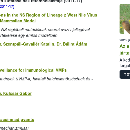
 kutatásainak referencialistája (2011-17)
épüle
2011-17)
ions in the NS Region of Lineage 2 West Nile Virus
a Mammalian Model
s NS régióbeli mutációinak neuroinvazív jellegével
 értékelése egy emlős modellben
2026. j
r. Szentpáli-Gavallér Katalin
,
Dr. Bálint Ádám
Az e
járta
A kedv
forga
urveillance for immunological VMPs
Korm.
TO
sérül
tmények (IVMP-k) hivatali batchellenőrzésének és -
felme
veszé
Ezen 
r. Kulcsár Gábor
vonni
jártas
vaccine adjuvants
ásmechanizmusai