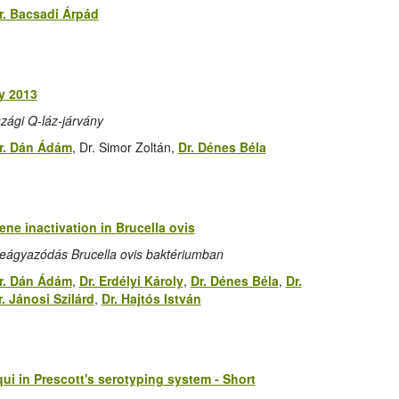
r. Bacsadi Árpád
ly 2013
szági Q-láz-járvány
r. Dán Ádám
, Dr. Simor Zoltán,
Dr. Dénes Béla
ne inactivation in Brucella ovis
ágyazódás Brucella ovis baktériumban
r. Dán Ádám
,
Dr. Erdélyi Károly
,
Dr. Dénes Béla
,
Dr.
r. Jánosi Szilárd
,
Dr. Hajtós István
i in Prescott's serotyping system - Short