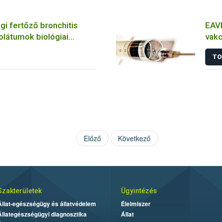
i fertőző bronchitis
EAVI
zolátumok biológiai
vakc
inak jellemzése
álla
TO
es és molekuláris
zközökkel
Előző
Következő
Szakterületek
Ügyintézés
Állat-egészségügy és állatvédelem
Élelmiszer
Állategészségügyi diagnosztika
Állat