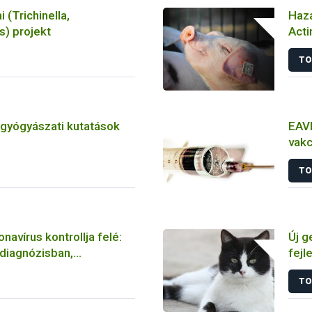
i (Trichinella,
Haza
) projekt
Acti
törz
TO
tgyógyászati kutatások
EAVI
vakc
álla
TO
navírus kontrollja felé:
Új g
 diagnózisban,
fejl
n és vakcinálásban
fert
TO