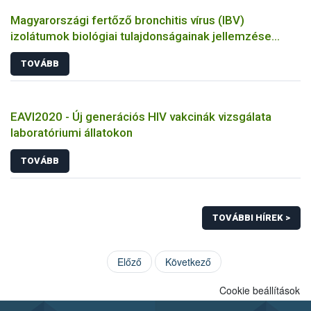
Magyarországi fertőző bronchitis vírus (IBV)
izolátumok biológiai tulajdonságainak jellemzése
állatkísérletes és molekuláris biológiai eszközökkel
TOVÁBB
EAVI2020 - Új generációs HIV vakcinák vizsgálata
laboratóriumi állatokon
TOVÁBB
TOVÁBBI HÍREK >
Előző
Következő
Cookie beállítások