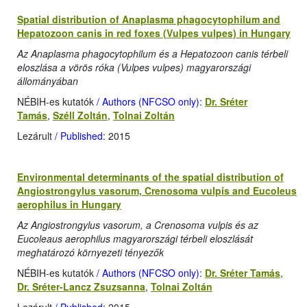
Spatial distribution of Anaplasma phagocytophilum and
Hepatozoon canis in red foxes (Vulpes vulpes) in Hungary
Az Anaplasma phagocytophilum és a Hepatozoon canis térbeli
eloszlása a vörös róka (Vulpes vulpes) magyarországi
állományában
NÉBIH-es kutatók
/ Authors (NFCSO only)
:
Dr. Sréter
Tamás
,
Széll Zoltán
,
Tolnai Zoltán
Lezárult
/ Published
: 2015
Environmental determinants of the spatial distribution of
Angiostrongylus vasorum, Crenosoma vulpis and Eucoleus
aerophilus in Hungary
Az Angiostrongylus vasorum, a Crenosoma vulpis és az
Eucoleaus aerophilus magyarországi térbeli eloszlását
meghatározó környezeti tényezők
NÉBIH-es kutatók
/ Authors (NFCSO only)
:
Dr. Sréter Tamás
,
Dr. Sréter-Lancz Zsuzsanna
,
Tolnai Zoltán