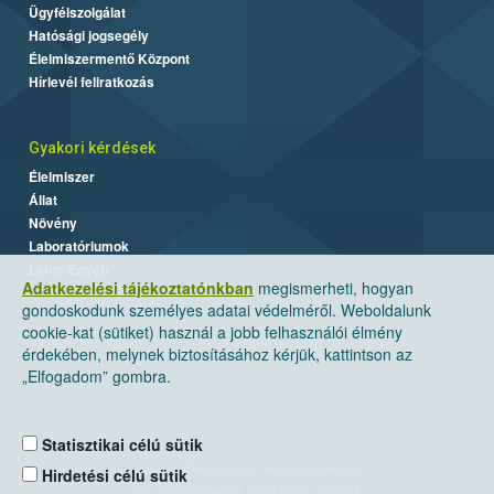
Ügyfélszolgálat
Hatósági jogsegély
Élelmiszermentő Központ
Hírlevél feliratkozás
Gyakori kérdések
Élelmiszer
Állat
Növény
Laboratóriumok
Labor/Egyéb
Adatkezelési tájékoztatónkban
megismerheti, hogyan
gondoskodunk személyes adatai védelméről. Weboldalunk
cookie-kat (sütiket) használ a jobb felhasználói élmény
érdekében, melynek biztosításához kérjük, kattintson az
„Elfogadom” gombra.
Statisztikai célú sütik
Nemzeti Élelmiszerlánc-biztonsági Hivatal
Hirdetési célú sütik
Cím: 1024 Budapest, Keleti Károly utca. 24.