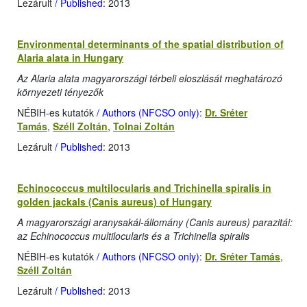
Lezárult
/ Published
: 2013
Environmental determinants of the spatial distribution of
Alaria alata in Hungary
Az Alaria alata magyarországi térbeli eloszlását meghatározó
környezeti tényezők
NÉBIH-es kutatók
/ Authors (NFCSO only)
:
Dr. Sréter
Tamás
,
Széll Zoltán
,
Tolnai Zoltán
Lezárult
/ Published
: 2013
Echinococcus multilocularis and Trichinella spiralis in
golden jackals (Canis aureus) of Hungary
A magyarországi aranysakál-állomány (Canis aureus) parazitái:
az Echinococcus multilocularis és a Trichinella spiralis
NÉBIH-es kutatók
/ Authors (NFCSO only)
:
Dr. Sréter Tamás
,
Széll Zoltán
Lezárult
/ Published
: 2013