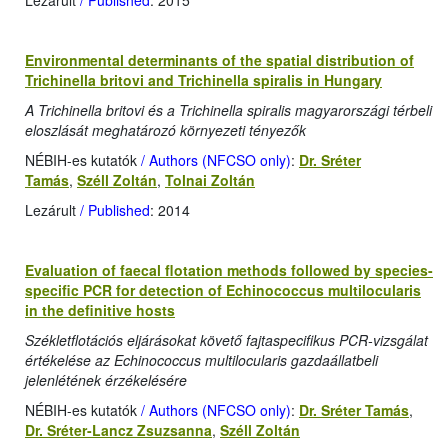
Lezárult
/ Published
: 2015
Environmental determinants of the spatial distribution of
Trichinella britovi and Trichinella spiralis in Hungary
A Trichinella britovi és a Trichinella spiralis magyarországi térbeli
eloszlását meghatározó környezeti tényezők
NÉBIH-es kutatók
/ Authors (NFCSO only)
:
Dr. Sréter
Tamás
,
Széll Zoltán
,
Tolnai Zoltán
Lezárult
/ Published
: 2014
Evaluation of faecal flotation methods followed by species-
specific PCR for detection of Echinococcus multilocularis
in the definitive hosts
Székletflotációs eljárásokat követő fajtaspecifikus PCR-vizsgálat
értékelése az Echinococcus multilocularis gazdaállatbeli
jelenlétének érzékelésére
NÉBIH-es kutatók
/ Authors (NFCSO only)
:
Dr. Sréter Tamás
,
Dr. Sréter-Lancz Zsuzsanna
,
Széll Zoltán