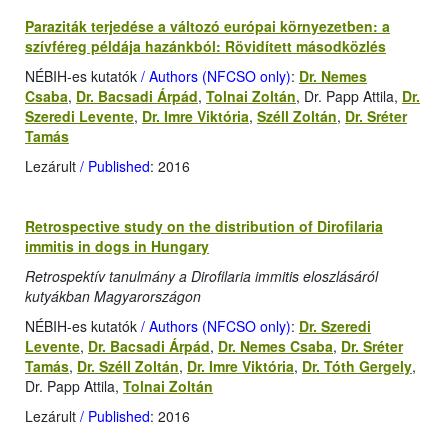
Paraziták terjedése a változó európai környezetben: a
szívféreg példája hazánkból: Rövidített másodközlés
NÉBIH-es kutatók
/ Authors (NFCSO only)
:
Dr. Nemes
Csaba
,
Dr. Bacsadi Árpád
,
Tolnai Zoltán
, Dr. Papp Attila,
Dr.
Szeredi Levente
,
Dr. Imre Viktória
,
Széll Zoltán
,
Dr. Sréter
Tamás
Lezárult
/ Published
: 2016
Retrospective study on the distribution of Dirofilaria
immitis in dogs in Hungary
Retrospektív tanulmány a Dirofilaria immitis eloszlásáról
kutyákban Magyarországon
NÉBIH-es kutatók
/ Authors (NFCSO only)
:
Dr. Szeredi
Levente
,
Dr. Bacsadi Árpád
,
Dr. Nemes Csaba
,
Dr. Sréter
Tamás
,
Dr. Széll Zoltán
,
Dr. Imre Viktória
,
Dr. Tóth Gergely
,
Dr. Papp Attila,
Tolnai Zoltán
Lezárult
/ Published
: 2016