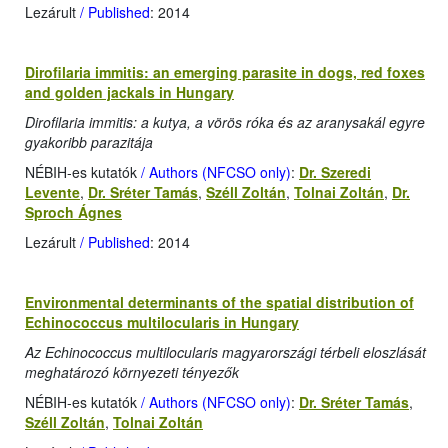
Lezárult
/ Published
: 2014
Dirofilaria immitis: an emerging parasite in dogs, red foxes
and golden jackals in Hungary
Dirofilaria immitis: a kutya, a vörös róka és az aranysakál egyre
gyakoribb parazitája
NÉBIH-es kutatók
/ Authors (NFCSO only)
:
Dr. Szeredi
Levente
,
Dr. Sréter Tamás
,
Széll Zoltán
,
Tolnai Zoltán
,
Dr.
Sproch Ágnes
Lezárult
/ Published
: 2014
Environmental determinants of the spatial distribution of
Echinococcus multilocularis in Hungary
Az Echinococcus multilocularis magyarországi térbeli eloszlását
meghatározó környezeti tényezők
NÉBIH-es kutatók
/ Authors (NFCSO only)
:
Dr. Sréter Tamás
,
Széll Zoltán
,
Tolnai Zoltán