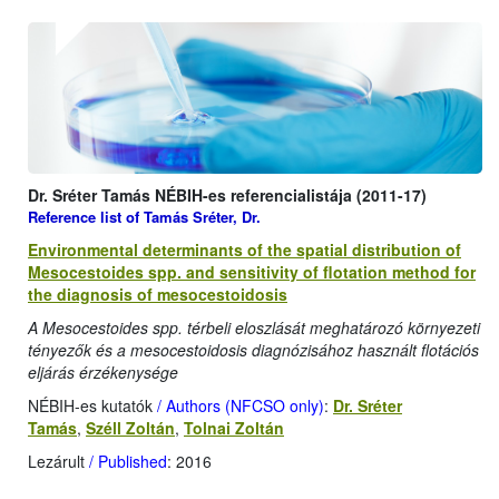
Dr. Sréter Tamás NÉBIH-es referencialistája (2011-17)
Reference list of Tamás Sréter, Dr.
Environmental determinants of the spatial distribution of
Mesocestoides spp. and sensitivity of flotation method for
the diagnosis of mesocestoidosis
A Mesocestoides spp. térbeli eloszlását meghatározó környezeti
tényezők és a mesocestoidosis diagnózisához használt flotációs
eljárás érzékenysége
NÉBIH-es kutatók
/ Authors (NFCSO only)
:
Dr. Sréter
Tamás
,
Széll Zoltán
,
Tolnai Zoltán
Lezárult
/ Published
: 2016