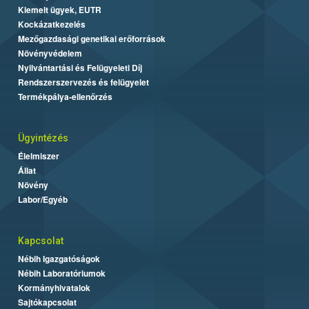
Kiemelt ügyek, EUTR
Kockázatkezelés
Mezőgazdasági genetikai erőforrások
Növényvédelem
Nyilvántartási és Felügyeleti Díj
Rendszerszervezés és felügyelet
Termékpálya-ellenőrzés
Ügyintézés
Élelmiszer
Állat
Növény
Labor/Egyéb
Kapcsolat
Nébih Igazgatóságok
Nébih Laboratóriumok
Kormányhivatalok
Sajtókapcsolat