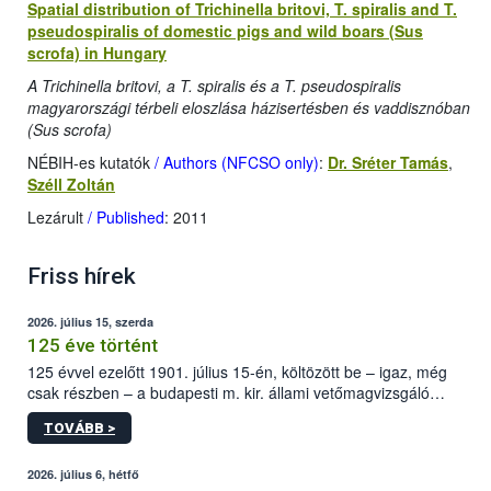
Spatial distribution of Trichinella britovi, T. spiralis and T.
pseudospiralis of domestic pigs and wild boars (Sus
scrofa) in Hungary
A Trichinella britovi, a T. spiralis és a T. pseudospiralis
magyarországi térbeli eloszlása házisertésben és vaddisznóban
(Sus scrofa)
NÉBIH-es kutatók
/ Authors (NFCSO only)
:
Dr. Sréter Tamás
,
Széll Zoltán
Lezárult
/ Published
: 2011
Friss hírek
2026. július 15, szerda
125 éve történt
125 évvel ezelőtt 1901. július 15-én, költözött be – igaz, még
csak részben – a budapesti m. kir. állami vetőmagvizsgáló
állomás a Kis Rókus utca 15. szám alatti, Czigler Győző által
TOVÁBB >
tervezett új épületébe.
2026. július 6, hétfő