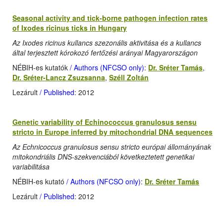
Seasonal activity and tick-borne pathogen infection rates
of Ixodes ricinus ticks in Hungary
Az Ixodes ricinus kullancs szezonális aktivitása és a kullancs
által terjesztett kórokozó fertőzési arányai Magyarországon
NÉBIH-es kutatók
/ Authors (NFCSO only)
:
Dr. Sréter Tamás
,
Dr. Sréter-Lancz Zsuzsanna
,
Széll Zoltán
Lezárult
/ Published
: 2012
Genetic variability of Echinococcus granulosus sensu
stricto in Europe inferred by mitochondrial DNA sequences
Az Echnicoccus granulosus sensu stricto európai állományának
mitokondriális DNS-szekvenciából következtetett genetikai
variabilitása
NÉBIH-es kutató
/ Authors (NFCSO only)
:
Dr. Sréter Tamás
Lezárult
/ Published
: 2012