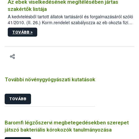
Az ebek viselkedésének megítélésében jártas
szakértők listája
A kedvtelésből tartott állatok tartásáról és forgalmazásáról szóló
41/2010. (II. 26.) Korm.rendelet szabályozza az eb okozta fizikai
sérülés, illetve ennek veszélye keletkezésekor felmerülő
TOVÁBB >
hatósági feladatokat, valamint a veszélyes eb tartását és annak
engedélyezését. Ezen eljárások során szükség esetén be kell
vonni az ebek viselkedésének megítélésében jártas szakértőt.
További növénygyógyászati kutatások
TOVÁBB
Baromfi légzőszervi megbetegedésekben szerepet
játszó bakteriális kórokozók tanulmányozása