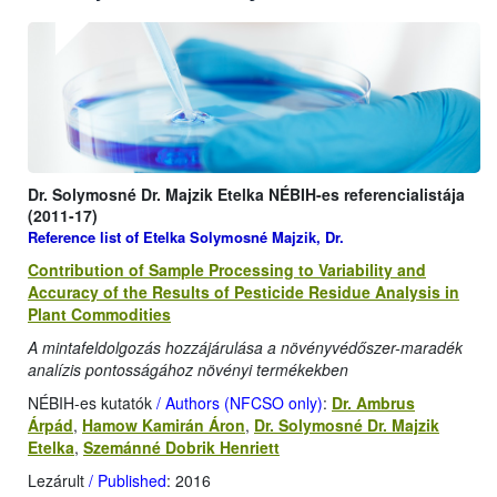
Dr. Solymosné Dr. Majzik Etelka NÉBIH-es referencialistája
(2011-17)
Reference list of Etelka Solymosné Majzik, Dr.
Contribution of Sample Processing to Variability and
Accuracy of the Results of Pesticide Residue Analysis in
Plant Commodities
A mintafeldolgozás hozzájárulása a növényvédőszer-maradék
analízis pontosságához növényi termékekben
NÉBIH-es kutatók
/ Authors (NFCSO only)
:
Dr. Ambrus
Árpád
,
Hamow Kamirán Áron
,
Dr. Solymosné Dr. Majzik
Etelka
,
Szemánné Dobrik Henriett
Lezárult
/ Published
: 2016