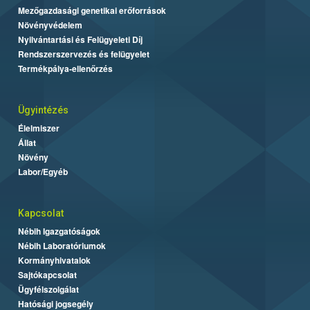
Mezőgazdasági genetikai erőforrások
Növényvédelem
Nyilvántartási és Felügyeleti Díj
Rendszerszervezés és felügyelet
Termékpálya-ellenőrzés
Ügyintézés
Élelmiszer
Állat
Növény
Labor/Egyéb
Kapcsolat
Nébih Igazgatóságok
Nébih Laboratóriumok
Kormányhivatalok
Sajtókapcsolat
Ügyfélszolgálat
Hatósági jogsegély