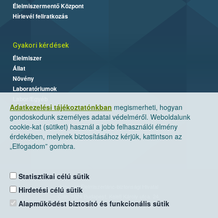
Élelmiszermentő Központ
Hírlevél feliratkozás
Gyakori kérdések
Élelmiszer
Állat
Növény
Laboratóriumok
Labor/Egyéb
Adatkezelési tájékoztatónkban
megismerheti, hogyan
gondoskodunk személyes adatai védelméről. Weboldalunk
cookie-kat (sütiket) használ a jobb felhasználói élmény
érdekében, melynek biztosításához kérjük, kattintson az
„Elfogadom” gombra.
Statisztikai célú sütik
Nemzeti Élelmiszerlánc-biztonsági Hivatal
Hirdetési célú sütik
Cím: 1024 Budapest, Keleti Károly utca. 24.
Alapműködést biztosító és funkcionális sütik
Levelezési cím: 1525 Budapest. Pf. 30.