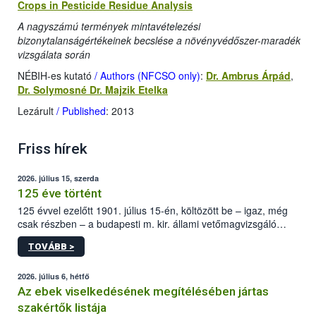
Crops in Pesticide Residue Analysis
A nagyszámú termények mintavételezési
bizonytalanságértékeinek becslése a növényvédőszer-maradék
vizsgálata során
NÉBIH-es kutató
/ Authors (NFCSO only)
:
Dr. Ambrus Árpád
,
Dr. Solymosné Dr. Majzik Etelka
Lezárult
/ Published
: 2013
Friss hírek
2026. július 15, szerda
125 éve történt
125 évvel ezelőtt 1901. július 15-én, költözött be – igaz, még
csak részben – a budapesti m. kir. állami vetőmagvizsgáló
állomás a Kis Rókus utca 15. szám alatti, Czigler Győző által
TOVÁBB >
tervezett új épületébe.
2026. július 6, hétfő
Az ebek viselkedésének megítélésében jártas
szakértők listája