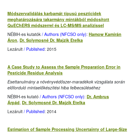
Módszervalidálás karbamát típusú peszticidek
meghatározására takarmány mintákból módosított
QuEChERS módszerrel és LC-MS/MS analízissel
NÉBIH-es kutatók
/ Authors (NFCSO only)
:
Hamow Kamirán
Áron
,
Dr. Solymosné Dr. Majzik Etelka
Lezárult
/ Published
: 2015
A Case Study to Assess the Sample Preparation Error in
Pesticide Residue Analysis
Esettanulmány a növényvédőszer-maradékok vizsgálata során
előforduló mintaelőkészítési hiba felbecsüléséhez
NÉBIH-es kutató
/ Authors (NFCSO only)
:
Dr. Ambrus
Árpád
,
Dr. Solymosné Dr. Majzik Etelka
Lezárult
/ Published
: 2014
Estimation of Sample Processing Uncertainty of Large-Size