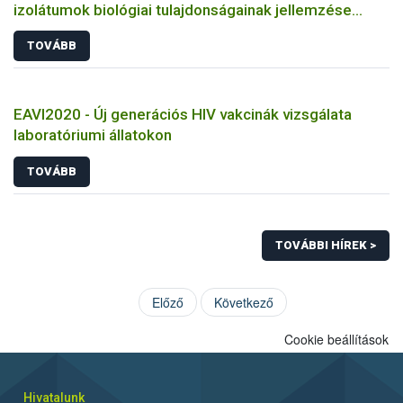
izolátumok biológiai tulajdonságainak jellemzése
állatkísérletes és molekuláris biológiai eszközökkel
TOVÁBB
EAVI2020 - Új generációs HIV vakcinák vizsgálata
laboratóriumi állatokon
TOVÁBB
TOVÁBBI HÍREK >
Előző
Következő
Cookie beállítások
Hivatalunk