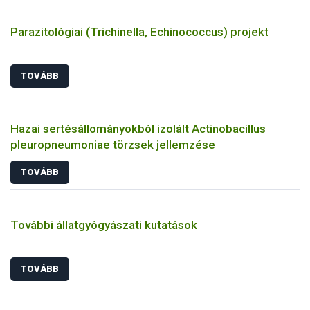
Parazitológiai (Trichinella, Echinococcus) projekt
TOVÁBB
Hazai sertésállományokból izolált Actinobacillus
pleuropneumoniae törzsek jellemzése
TOVÁBB
További állatgyógyászati kutatások
TOVÁBB