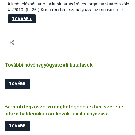
A kedvtelésből tartott állatok tartásáról és forgalmazásáról szóló
41/2010. (II. 26.) Korm.rendelet szabályozza az eb okozta fizikai
sérülés, illetve ennek veszélye keletkezésekor felmerülő
TOVÁBB >
hatósági feladatokat, valamint a veszélyes eb tartását és annak
engedélyezését. Ezen eljárások során szükség esetén be kell
vonni az ebek viselkedésének megítélésében jártas szakértőt.
További növénygyógyászati kutatások
TOVÁBB
Baromfi légzőszervi megbetegedésekben szerepet
játszó bakteriális kórokozók tanulmányozása
TOVÁBB