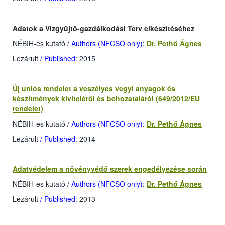
Adatok a Vízgyűjtő-gazdálkodási Terv elkészítéséhez
NÉBIH-es kutató
/
Authors (NFCSO only)
:
Dr. Pethő Ágnes
Lezárult
/ Published
: 2015
Új uniós rendelet a veszélyes vegyi anyagok és
készítmények kiviteléről és behozataláról (649/2012/EU
rendelet)
NÉBIH-es kutató
/
Authors (NFCSO only)
:
Dr. Pethő Ágnes
Lezárult
/ Published
: 2014
Adatvédelem a növényvédő szerek engedélyezése során
NÉBIH-es kutató
/
Authors (NFCSO only)
:
Dr. Pethő Ágnes
Lezárult
/ Published
: 2013