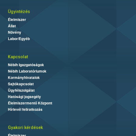
Ügyintézés
Élelmiszer
Állat
Növény
Labor/Egyéb
Kapcsolat
Nébih Igazgatóságok
Nébih Laboratóriumok
Kormányhivatalok
Sajtókapcsolat
Ügyfélszolgálat
Hatósági jogsegély
Élelmiszermentő Központ
Hírlevél feliratkozás
Gyakori kérdések
Élelmiszer