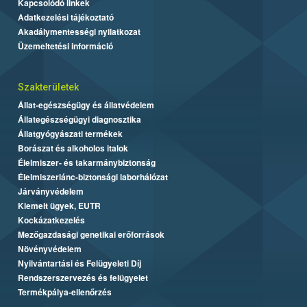
Kapcsolódó linkek
Adatkezelési tájékoztató
Akadálymentességi nyilatkozat
Üzemeltetési információ
Szakterületek
Állat-egészségügy és állatvédelem
Állategészségügyi diagnosztika
Állatgyógyászati termékek
Borászat és alkoholos italok
Élelmiszer- és takarmánybiztonság
Élelmiszerlánc-biztonsági laborhálózat
Járványvédelem
Kiemelt ügyek, EUTR
Kockázatkezelés
Mezőgazdasági genetikai erőforrások
Növényvédelem
Nyilvántartási és Felügyeleti Díj
Rendszerszervezés és felügyelet
Termékpálya-ellenőrzés