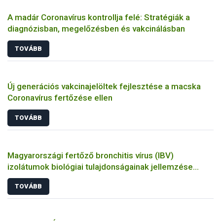
A madár Coronavírus kontrollja felé: Stratégiák a
diagnózisban, megelőzésben és vakcinálásban
TOVÁBB
Új generációs vakcinajelöltek fejlesztése a macska
Coronavírus fertőzése ellen
TOVÁBB
Magyarországi fertőző bronchitis vírus (IBV)
izolátumok biológiai tulajdonságainak jellemzése
állatkísérletes és molekuláris biológiai eszközökkel
TOVÁBB