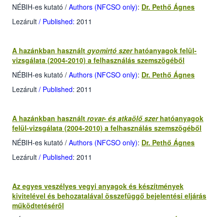
NÉBIH-es kutató
/
Authors (NFCSO only)
:
Dr. Pethő Ágnes
Lezárult
/ Published:
2011
A hazánkban használt
gyomirtó szer
hatóanyagok felül-
vizsgálata (2004-2010) a felhasználás szemszögéből
NÉBIH-es kutató
/
Authors (NFCSO only)
:
Dr. Pethő Ágnes
Lezárult
/ Published
: 2011
A hazánkban használt
rovar- és atkaölő szer
hatóanyagok
felül-vizsgálata (2004-2010) a felhasználás szemszögéből
NÉBIH-es kutató
/
Authors (NFCSO only)
:
Dr. Pethő Ágnes
Lezárult
/ Published
: 2011
Az egyes veszélyes vegyi anyagok és készítmények
kivitelével és behozatalával összefüggő bejelentési eljárás
működtetéséről