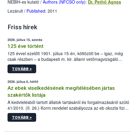
NÉBIH-es kutató
/
Authors (NFCSO only)
:
Dr. Pethő Ágnes
Lezárult
/ Published
: 2011
Friss hírek
2026. július 15, szerda
125 éve történt
125 évvel ezelőtt 1901. július 15-én, költözött be – igaz, még
csak részben – a budapesti m. kir. állami vetőmagvizsgáló
állomás a Kis Rókus utca 15. szám alatti, Czigler Győző által
TOVÁBB >
tervezett új épületébe.
2026. július 6, hétfő
Az ebek viselkedésének megítélésében jártas
szakértők listája
A kedvtelésből tartott állatok tartásáról és forgalmazásáról szóló
41/2010. (II. 26.) Korm.rendelet szabályozza az eb okozta fizikai
sérülés, illetve ennek veszélye keletkezésekor felmerülő
TOVÁBB >
hatósági feladatokat, valamint a veszélyes eb tartását és annak
engedélyezését. Ezen eljárások során szükség esetén be kell
vonni az ebek viselkedésének megítélésében jártas szakértőt.