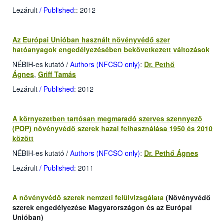
Lezárult
/ Published
:
: 2012
Az Európai Unióban használt növényvédő szer
hatóanyagok engedélyezésében bekövetkezett változások
NÉBIH-es kutató
/
Authors (NFCSO only)
:
Dr. Pethő
Ágnes
,
Griff Tamás
Lezárult
/ Published
: 2012
A környezetben tartósan megmaradó szerves szennyező
(POP) növényvédő szerek hazai felhasználása 1950 és 2010
között
NÉBIH-es kutató
/
Authors (NFCSO only)
:
Dr. Pethő Ágnes
Lezárult
/ Published
: 2011
A növényvédő szerek nemzeti felülvizsgálata
(Növényvédő
szerek engedélyezése Magyarországon és az Európai
Unióban)