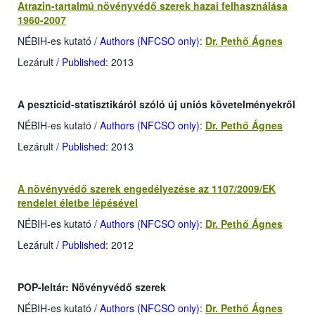
Atrazin-tartalmú növényvédő szerek hazai felhasználása
1960-2007
NÉBIH-es kutató
/
Authors (NFCSO only)
:
Dr. Pethő Ágnes
Lezárult
/ Published
: 2013
A peszticid-statisztikáról szóló új uniós követelményekről
NÉBIH-es kutató
/
Authors (NFCSO only)
:
Dr. Pethő Ágnes
Lezárult
/ Published
: 2013
A növényvédő szerek engedélyezése az 1107/2009/EK
rendelet életbe lépésével
NÉBIH-es kutató
/
Authors (NFCSO only)
:
Dr. Pethő Ágnes
Lezárult
/ Published
: 2012
POP-leltár: Növényvédő szerek
NÉBIH-es kutató
/
Authors (NFCSO only)
:
Dr. Pethő Ágnes