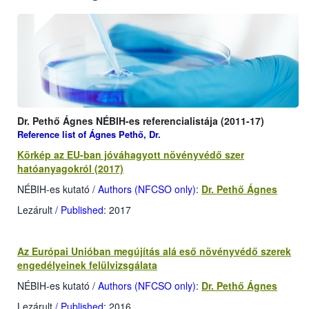
Dr. Pethő Ágnes NÉBIH-es referencialistája (2011-17)
Reference list of Ágnes Pethő, Dr.
Körkép az EU-ban jóváhagyott növényvédő szer
hatóanyagokról (2017)
NÉBIH-es kutató /
Authors (NFCSO only)
:
Dr. Pethő Ágnes
Lezárult
/ Published
: 2017
Az Európai Unióban megújítás alá eső növényvédő szerek
engedélyeinek felülvizsgálata
NÉBIH-es kutató /
Authors (NFCSO only)
:
Dr. Pethő Ágnes
Lezárult
/ Published
: 2016