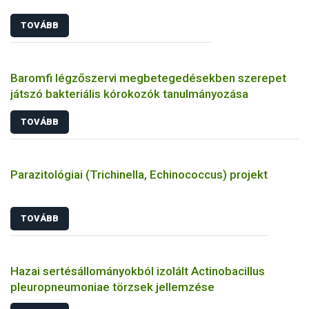
TOVÁBB
Baromfi légzőszervi megbetegedésekben szerepet
játszó bakteriális kórokozók tanulmányozása
TOVÁBB
Parazitológiai (Trichinella, Echinococcus) projekt
TOVÁBB
Hazai sertésállományokból izolált Actinobacillus
pleuropneumoniae törzsek jellemzése