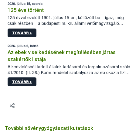
2026. július 15, szerda
125 éve történt
125 évvel ezelőtt 1901. július 15-én, költözött be – igaz, még
csak részben – a budapesti m. kir. állami vetőmagvizsgáló
állomás a Kis Rókus utca 15. szám alatti, Czigler Győző által
TOVÁBB >
tervezett új épületébe.
2026. július 6, hétfő
Az ebek viselkedésének megítélésében jártas
szakértők listája
A kedvtelésből tartott állatok tartásáról és forgalmazásáról szóló
41/2010. (II. 26.) Korm.rendelet szabályozza az eb okozta fizikai
sérülés, illetve ennek veszélye keletkezésekor felmerülő
TOVÁBB >
hatósági feladatokat, valamint a veszélyes eb tartását és annak
engedélyezését. Ezen eljárások során szükség esetén be kell
vonni az ebek viselkedésének megítélésében jártas szakértőt.
További növénygyógyászati kutatások