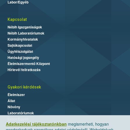
Labor/Egyéb
Kapcsolat
Nébih Igazgatóságok
Nébih Laboratóriumok
Kormányhivatalok
Sajtókapcsolat
Ügyfélszolgálat
Hatósági jogsegély
Élelmiszermentő Központ
Hírlevél feliratkozás
Gyakori kérdések
Élelmiszer
Állat
Növény
Laboratóriumok
Labor/Egyéb
Adatkezelési tájékoztatónkban
megismerheti, hogyan
gondoskodunk személyes adatai védelméről. Weboldalunk