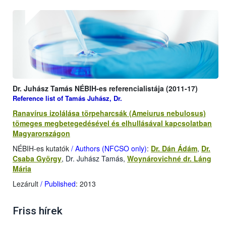
Dr. Juhász Tamás NÉBIH-es referencialistája (2011-17)
Reference list of Tamás Juhász, Dr.
Ranavírus izolálása törpeharcsák (Ameiurus nebulosus)
tömeges megbetegedésével és elhullásával kapcsolatban
Magyarországon
NÉBIH-es kutatók
/ Authors (NFCSO only)
:
Dr. Dán Ádám
,
Dr.
Csaba György
, Dr. Juhász Tamás,
Woynárovichné dr. Láng
Mária
Lezárult
/ Published
: 2013
Friss hírek