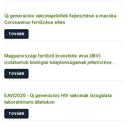
Új generációs vakcinajelöltek fejlesztése a macska
Coronavírus fertőzése ellen
TOVÁBB
Magyarországi fertőző bronchitis vírus (IBV)
izolátumok biológiai tulajdonságainak jellemzése
állatkísérletes és molekuláris biológiai eszközökkel
TOVÁBB
EAVI2020 - Új generációs HIV vakcinák vizsgálata
laboratóriumi állatokon
TOVÁBB