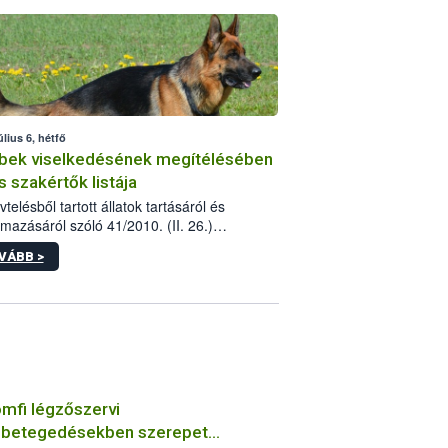
tébe.
úlius 6, hétfő
bek viselkedésének megítélésében
s szakértők listája
telésből tartott állatok tartásáról és
lmazásáról szóló 41/2010. (II. 26.)
rendelet szabályozza az eb okozta fizikai
VÁBB >
és, illetve ennek veszélye keletkezésekor
rülő hatósági feladatokat, valamint a
lyes eb tartását és annak engedélyezését.
eljárások során szükség esetén be kell
 az ebek viselkedésének megítélésében
 szakértőt.
mfi légzőszervi
betegedésekben szerepet