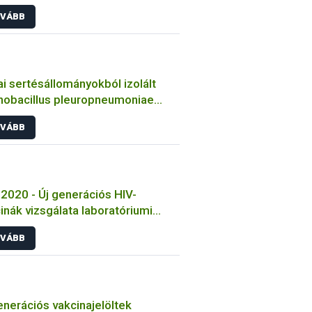
zó bakteriális kórokozók
VÁBB
ulmányozása
i sertésállományokból izolált
nobacillus pleuropneumoniae
sek jellemzése
VÁBB
2020 - Új generációs HIV-
inák vizsgálata laboratóriumi
tokon
VÁBB
enerációs vakcinajelöltek