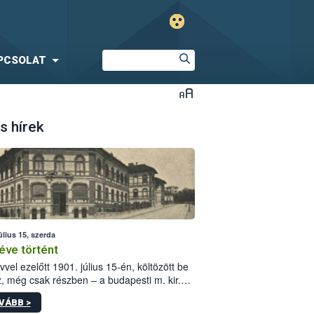
PCSOLAT
s hírek
úlius 15, szerda
éve történt
vvel ezelőtt 1901. július 15-én, költözött be
z, még csak részben – a budapesti m. kir.
i vetőmagvizsgáló állomás a Kis Rókus utca
VÁBB >
ám alatti, Czigler Győző által tervezett új