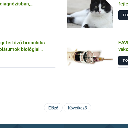
 diagnózisban,
fejl
n és vakcinálásban
fert
TO
i fertőző bronchitis
EAVI
zolátumok biológiai
vakc
inak jellemzése
álla
TO
es és molekuláris
zközökkel
Előző
Következő