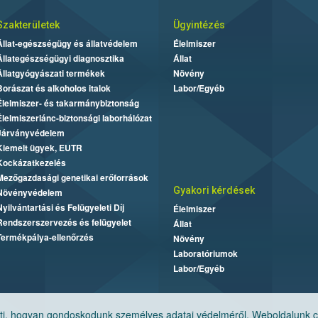
Szakterületek
Ügyintézés
Állat-egészségügy és állatvédelem
Élelmiszer
Állategészségügyi diagnosztika
Állat
Állatgyógyászati termékek
Növény
Borászat és alkoholos italok
Labor/Egyéb
Élelmiszer- és takarmánybiztonság
Élelmiszerlánc-biztonsági laborhálózat
Járványvédelem
Kiemelt ügyek, EUTR
Kockázatkezelés
Mezőgazdasági genetikai erőforrások
Gyakori kérdések
Növényvédelem
Nyilvántartási és Felügyeleti Díj
Élelmiszer
Rendszerszervezés és felügyelet
Állat
Termékpálya-ellenőrzés
Növény
Laboratóriumok
Labor/Egyéb
, hogyan gondoskodunk személyes adatai védelméről. Weboldalunk cook