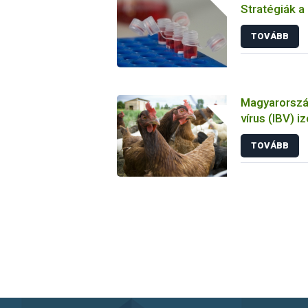
Stratégiák a
megelőzésbe
TOVÁBB
Magyarország
vírus (IBV) i
tulajdonsága
TOVÁBB
állatkísérlet
biológiai es