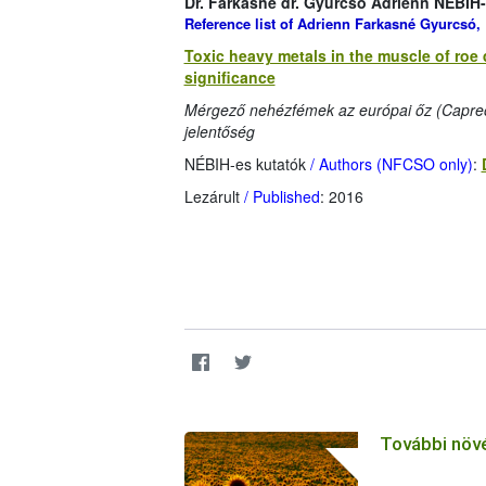
Dr. Farkasné dr. Gyurcsó Adrienn NÉBIH-e
Reference list of Adrienn Farkasné Gyurcsó, 
Toxic heavy metals in the muscle of roe 
significance
Mérgező nehézfémek az európai őz (Capreol
jelentőség
NÉBIH-es kutatók
/ Authors (NFCSO only)
:
Lezárult
/ Published
: 2016
További növ