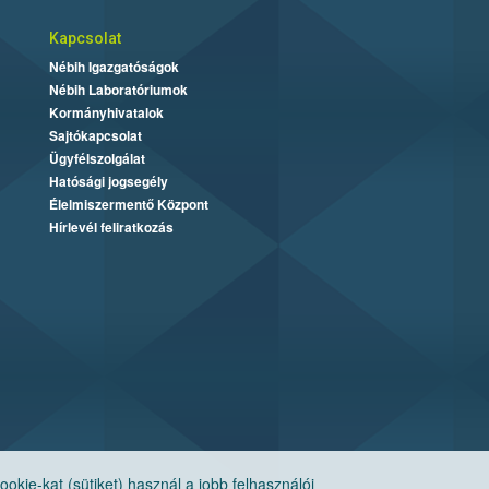
Kapcsolat
Nébih Igazgatóságok
Nébih Laboratóriumok
Kormányhivatalok
Sajtókapcsolat
Ügyfélszolgálat
Hatósági jogsegély
Élelmiszermentő Központ
Hírlevél feliratkozás
ie-kat (sütiket) használ a jobb felhasználói