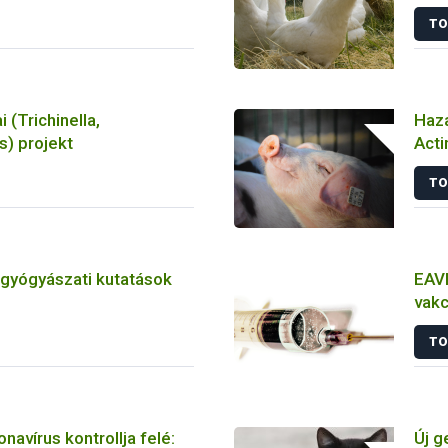
játs
TO
tan
i (Trichinella,
Haza
) projekt
Acti
törz
TO
tgyógyászati kutatások
EAVI
vakc
álla
TO
navírus kontrollja felé:
Új g