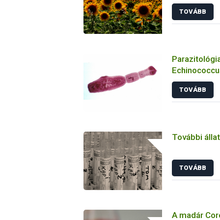
TOVÁBB
Parazitológia
Echinococcus
TOVÁBB
További álla
TOVÁBB
A madár Coro