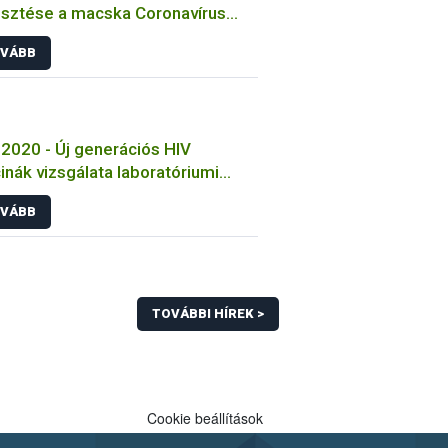
esztése a macska Coronavírus
őzése ellen
VÁBB
2020 - Új generációs HIV
inák vizsgálata laboratóriumi
tokon
VÁBB
TOVÁBBI HÍREK >
Cookie beállítások