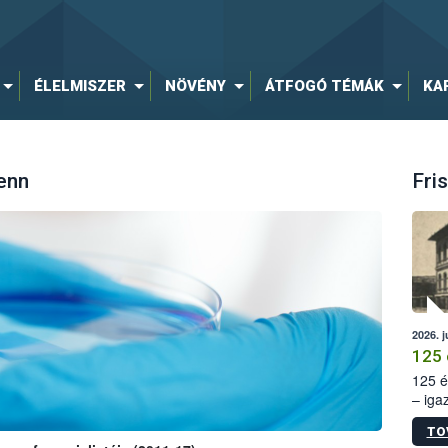
ÉLELMISZER
NÖVÉNY
ÁTFOGÓ TÉMÁK
KA
enn
Fris
2026. j
125 
125 é
– iga
állam
TO
15. sz