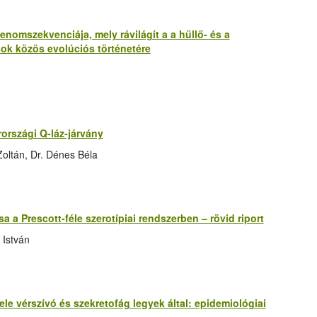
enomszekvenciája, mely rávilágít a a hüllő- és a
ok közös evolúciós történetére
rországi Q-láz-járvány
oltán, Dr. Dénes Béla
a Prescott-féle szerotípiai rendszerben – rövid riport
 István
ele vérszívó és szekretofág legyek által: epidemiológiai