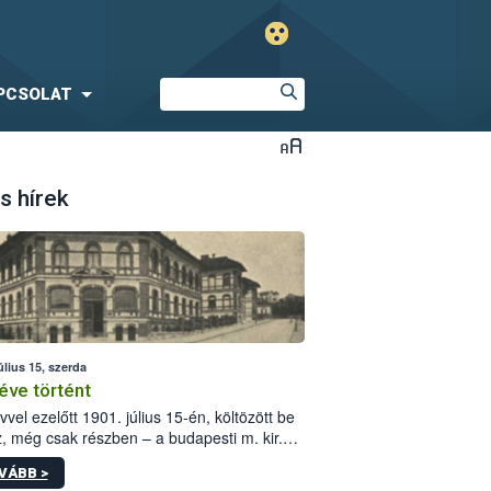
PCSOLAT
s hírek
úlius 15, szerda
éve történt
vvel ezelőtt 1901. július 15-én, költözött be
z, még csak részben – a budapesti m. kir.
i vetőmagvizsgáló állomás a Kis Rókus utca
VÁBB >
ám alatti, Czigler Győző által tervezett új