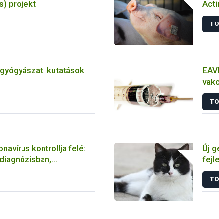
) projekt
Acti
törz
TO
tgyógyászati kutatások
EAVI
vakc
álla
TO
navírus kontrollja felé:
Új g
 diagnózisban,
fejl
n és vakcinálásban
fert
TO