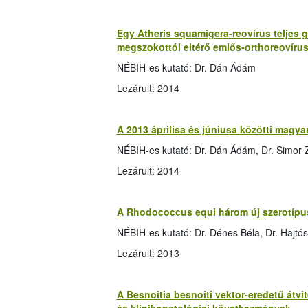
Egy Atheris squamigera-reovírus teljes g
megszokottól eltérő emlős-orthoreovírus
NÉBIH-es kutató: Dr. Dán Ádám
Lezárult: 2014
A 2013 áprilisa és júniusa közötti magya
NÉBIH-es kutató: Dr. Dán Ádám, Dr. Simor Z
Lezárult: 2014
A Rhodococcus equi három új szerotípusa 
NÉBIH-es kutató: Dr. Dénes Béla, Dr. Hajtós
Lezárult: 2013
A Besnoitia besnoiti vektor-eredetű átvit