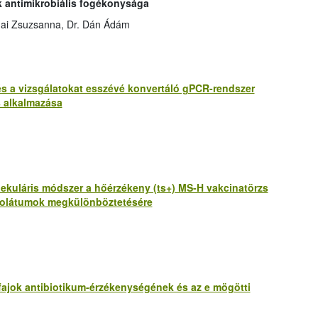
k antimikrobiális fogékonysága
ónai Zsuzsanna, Dr. Dán Ádám
s a vizsgálatokat esszévé konvertáló gPCR-rendszer
s alkalmazása
ekuláris módszer a hőérzékeny (ts+) MS-H vakcinatörzs
zolátumok megkülönböztetésére
 fajok antibiotikum-érzékenységének és az e mögötti