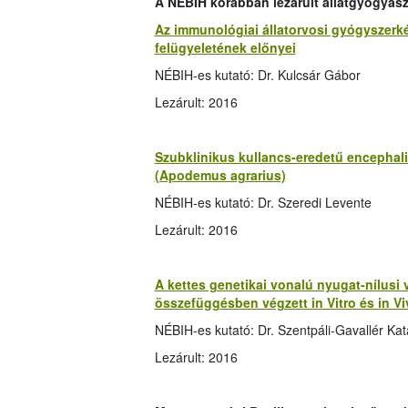
A NÉBIH korábban lezárult állatgyógyásza
Az immunológiai állatorvosi gyógyszerké
felügyeletének előnyei
NÉBIH-es kutató: Dr. Kulcsár Gábor
Lezárult: 2016
Szubklinikus kullancs-eredetű encephalit
(Apodemus agrarius)
NÉBIH-es kutató: Dr. Szeredi Levente
Lezárult: 2016
A kettes genetikai vonalú nyugat-nílusi 
összefüggésben végzett in Vitro és in V
NÉBIH-es kutató: Dr. Szentpáli-Gavallér Kata
Lezárult: 2016