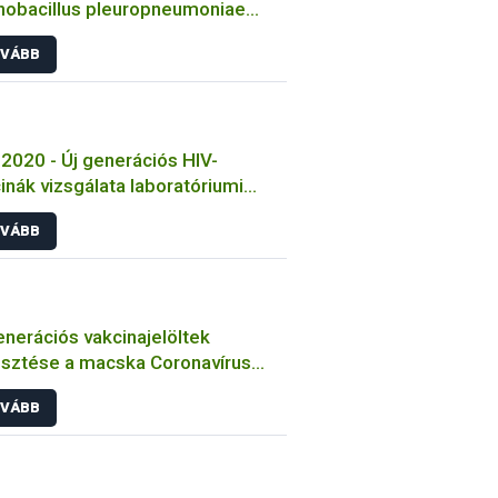
nobacillus pleuropneumoniae
sek jellemzése
VÁBB
2020 - Új generációs HIV-
inák vizsgálata laboratóriumi
tokon
VÁBB
enerációs vakcinajelöltek
esztése a macska Coronavírus
őzése ellen
VÁBB