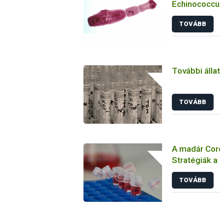
Echinococcus
TOVÁBB
További álla
TOVÁBB
A madár Coro
Stratégiák a
megelőzésbe
TOVÁBB