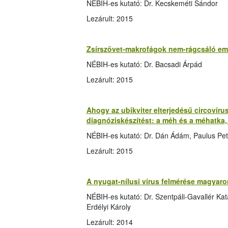
NÉBIH-es kutató: Dr. Kecskeméti Sándor
Lezárult: 2015
Zsírszövet-makrofágok nem-rágcsáló em
NÉBIH-es kutató: Dr. Bacsadi Árpád
Lezárult: 2015
Ahogy az ubikviter elterjedésű circovírus
diagnóziskészítést: a méh és a méhatka
NÉBIH-es kutató: Dr. Dán Ádám, Paulus Pet
Lezárult: 2015
A nyugat-nílusi vírus felmérése magyar
NÉBIH-es kutató: Dr. Szentpáli-Gavallér Kata
Erdélyi Károly
Lezárult: 2014