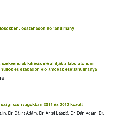
lősökben: összehasonlító tanulmány
 szekvenciák kihívás elé állítják a laboratóriumi
, hüllők és szabadon élő amőbák esettanulmánya
ra
országi szúnyogokban 2011 és 2012 között
lin, Dr. Bálint Ádám, Dr. Antal László, Dr. Dán Ádám, Dr.