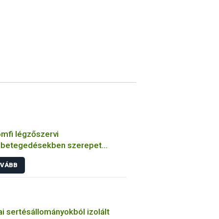
mfi légzőszervi
betegedésekben szerepet
zó bakteriális kórokozók
VÁBB
ulmányozása
i sertésállományokból izolált