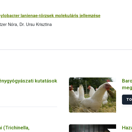
pylobacter lanienae-törzsek molekuláris jellemzése
zer Nóra, Dr. Ursu Krisztina
énygyógyászati kutatások
Baro
meg
játs
TO
tan
i (Trichinella,
Haza