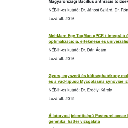
M
agyarországi Bacillus anthracis törzse
NÉBIH-es kutató: Dr. Jánosi Szilárd, Dr. R
Lezárult: 2016
MeltMan: Egy TaqMan qPCR-t integráló é
optimalizációja, értékelése és univerzáli
NÉBIH-es kutató: Dr. Dán Ádám
Lezárult: 2016
Gyors, egyszerű és költséghatékony mol
és a vad-típusú Mycoplasma synoviae i
NÉBIH-es kutató: Dr. Erdélyi Károly
Lezárult: 2015
Állatorvosi jelentőségű Pasteurellaceae
genetikai háttér vizsgálata