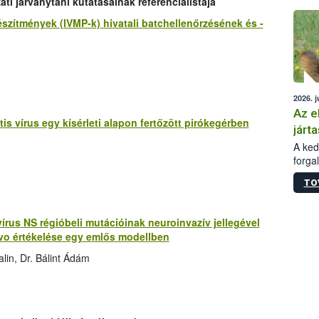
ti járványtani kutatásainak referencialistája
épüle
szítmények (IVMP-k) hivatali batchellenőrzésének és -
2026. j
Az e
is vírus egy kísérleti alapon fertőzött pirókegérben
járta
A kedv
forga
Korm.
TO
sérül
felme
veszé
vírus NS régióbeli mutációinak neuroinvazív jellegével
Ezen 
ivo értékelése egy emlős modellben
vonni
jártas
lin, Dr. Bálint Ádám