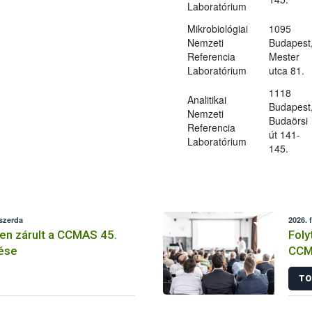
Laboratórium
Mikrobiológiai
1095
Nemzeti
Budapest
Referencia
Mester
Laboratórium
utca 81.
1118
Analitikai
Budapest
Nemzeti
Budaörsi
Referencia
út 141-
Laboratórium
145.
 szerda
2026. 
n zárult a CCMAS 45.
Foly
ése
CCM
TO