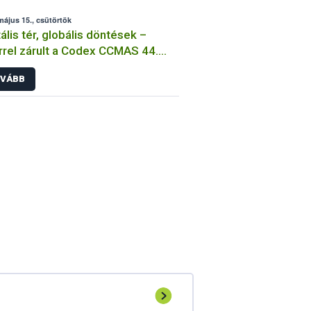
május 15., csütörtök
tális tér, globális döntések –
rrel zárult a Codex CCMAS 44.
e
VÁBB