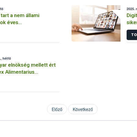
tfő
2025. 
tart a nem állami
Digi
mok éves
sike
ének bevallási időszaka
ülés
TO
, hétfő
ar elnökség mellett ért
x Alimentarius
ülése
Előző
Következő