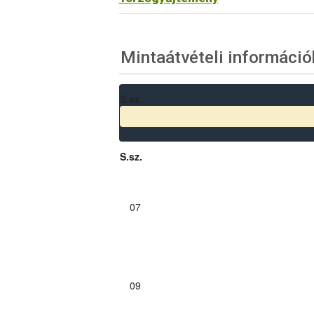
Mintaátvételi információ
S.sz.
S.sz.
07
09