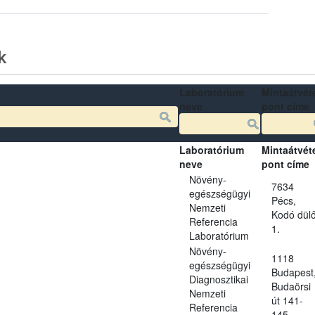
k
Laboratórium
Mintaátvéte
neve
pont címe
Laboratórium
Mintaátvéte
neve
pont címe
Növény-
7634
egészségügyi
Pécs,
Nemzeti
Kodó dül
Referencia
1.
Laboratórium
Növény-
1118
egészségügyi
Budapest
Diagnosztikai
Budaörsi
Nemzeti
út 141-
Referencia
145.