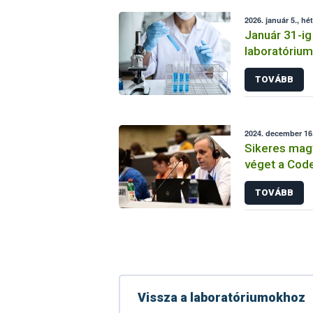
2026. január 5., hé
Január 31-ig 
laboratóriu
tevékenység
TOVÁBB
2024. december 16.
Sikeres magy
véget a Code
Főbizottság 
TOVÁBB
Vissza a laboratóriumokhoz