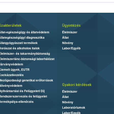
Szakterületek
Ügyintézés
Állat-egészségügy és állatvédelem
Élelmiszer
Állategészségügyi diagnosztika
Állat
Állatgyógyászati termékek
Növény
Borászat és alkoholos italok
Labor/Egyéb
Élelmiszer- és takarmánybiztonság
Élelmiszerlánc-biztonsági laborhálózat
Járványvédelem
Kiemelt ügyek, EUTR
Kockázatkezelés
Mezőgazdasági genetikai erőforrások
Gyakori kérdések
Növényvédelem
Nyilvántartási és Felügyeleti Díj
Élelmiszer
Rendszerszervezés és felügyelet
Állat
Termékpálya-ellenőrzés
Növény
Laboratóriumok
Labor/Egyéb