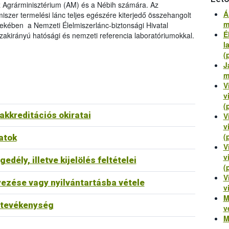
z Agrárminisztérium (AM) és a Nébih számára. Az
Á
iszer termelési lánc teljes egészére kiterjedő összehangolt
m
kében a Nemzeti Élelmiszerlánc-biztonsági Hivatal
É
szakirányú hatósági és nemzeti referencia laboratóriumokkal.
l
(
J
m
V
v
(
kkreditációs okiratai
V
v
(
atok
V
v
dély, illetve kijelölés feltételei
(
V
ezése vagy nyilvántartásba vétele
v
M
ó tevékenység
v
M