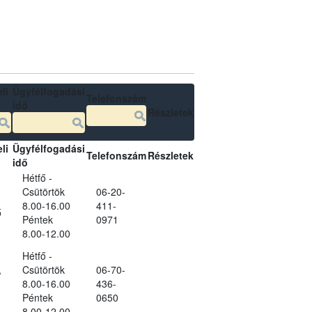
li
Ügyfélfogadási
Telefonszám
idő
Részletek
li
Ügyfélfogadási
Telefonszám
Részletek
idő
Hétfő -
Csütörtök
06-20-
8.00-16.00
411-
ő
Péntek
0971
8.00-12.00
Hétfő -
,
Csütörtök
06-70-
8.00-16.00
436-
Péntek
0650
8.00-12.00