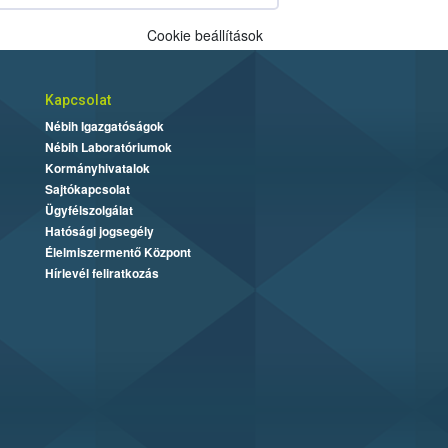
Cookie beállítások
Kapcsolat
Nébih Igazgatóságok
Nébih Laboratóriumok
Kormányhivatalok
Sajtókapcsolat
Ügyfélszolgálat
Hatósági jogsegély
Élelmiszermentő Központ
Hírlevél feliratkozás