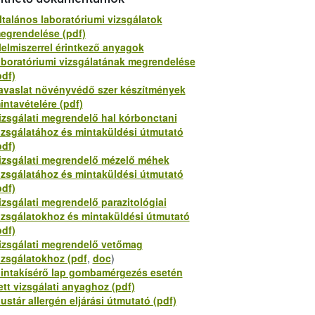
ltalános laboratóriumi vizsgálatok
egrendelése (pdf)
lelmiszerrel érintkező anyagok
aboratóriumi vizsgálatának megrendelése
pdf)
avaslat növényvédő szer készítmények
intavételére (pdf)
izsgálati megrendelő hal kórbonctani
izsgálatához és mintaküldési útmutató
pdf)
izsgálati megrendelő mézelő méhek
izsgálatához és mintaküldési útmutató
pdf)
izsgálati megrendelő parazitológiai
izsgálatokhoz és mintaküldési útmutató
pdf)
izsgálati megrendelő vetőmag
izsgálatokhoz (pdf
,
doc
)
intakísérő lap gombamérgezés esetén
ett vizsgálati anyaghoz (pdf)
ustár allergén eljárási útmutató (pdf)