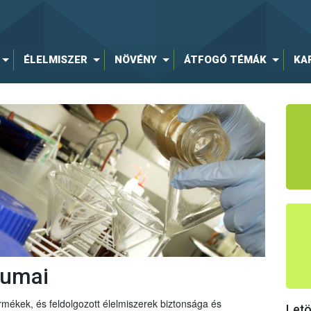
ÉLELMISZER
NÖVÉNY
ÁTFOGÓ TÉMÁK
KA
iumai
mékek, és feldolgozott élelmiszerek biztonsága és
Let