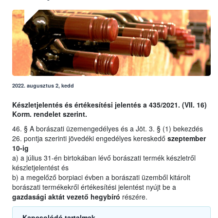
2022. augusztus 2, kedd
Készletjelentés és értékesítési jelentés a 435/2021. (VII. 16)
Korm. rendelet szerint.
46. § A borászati üzemengedélyes és a Jöt. 3. § (1) bekezdés
26. pontja szerinti jövedéki engedélyes kereskedő
szeptember
10-ig
a) a július 31-én birtokában lévő borászati termék készletről
készletjelentést és
b) a megelőző borpiaci évben a borászati üzemből kitárolt
borászati termékekről értékesítési jelentést nyújt be a
gazdasági aktát vezető hegybíró
részére.
Kapcsolódó tartalmak