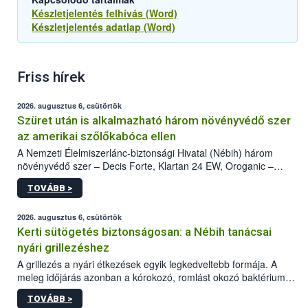
Készletjelentés felhívás (Word)
Készletjelentés adatlap (Word)
Friss hírek
2026. augusztus 6, csütörtök
Szüret után is alkalmazható három növényvédő szer
az amerikai szőlőkabóca ellen
A Nemzeti Élelmiszerlánc-biztonsági Hivatal (Nébih) három
növényvédő szer – Decis Forte, Klartan 24 EW, Oroganic –
engedélyokiratát módosította, így azok a szüretet követően,
TOVÁBB >
egészen a vesszőérettség (BBCH 91) stádiumáig
felhasználhatóak a szőlőben. A kiterjesztések célja, hogy a korai
érésű szőlőkben is legyen lehetőség a károsító elleni további
2026. augusztus 6, csütörtök
védekezésre. Az Oroganic készítmény kis kiszerelésben kiskerti
Kerti sütögetés biztonságosan: a Nébih tanácsai
felhasználók számára is elérhető és ökológiai termesztésben is
nyári grillezéshez
engedélyezett.
A grillezés a nyári étkezések egyik legkedveltebb formája. A
meleg időjárás azonban a kórokozó, romlást okozó baktériumok
gyorsabb szaporodásának is kedvez. A szabadtéri sütögetés
TOVÁBB >
ezért nem csupán a megfelelő sütési technikáról szól: legalább