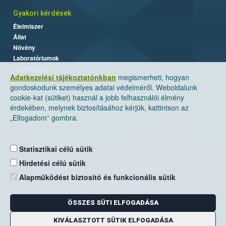
Gyakori kérdések
Élelmiszer
Állat
Növény
Laboratóriumok
Labor/Egyéb
Adatkezelési tájékoztatónkban
megismerheti, hogyan
gondoskodunk személyes adatai védelméről. Weboldalunk
cookie-kat (sütiket) használ a jobb felhasználói élmény
érdekében, melynek biztosításához kérjük, kattintson az
„Elfogadom” gombra.
Statisztikai célú sütik
Nemzeti Élelmiszerlánc-biztonsági Hivatal
Hirdetési célú sütik
Cím: 1024 Budapest, Keleti Károly utca. 24.
Alapműködést biztosító és funkcionális sütik
Levelezési cím: 1525 Budapest. Pf. 30.
ÖSSZES SÜTI ELFOGADÁSA
E-mail:
ugyfelszolgalat@nebih.gov.hu
Zöld szám: 06-80/263-244
KIVÁLASZTOTT SÜTIK ELFOGADÁSA