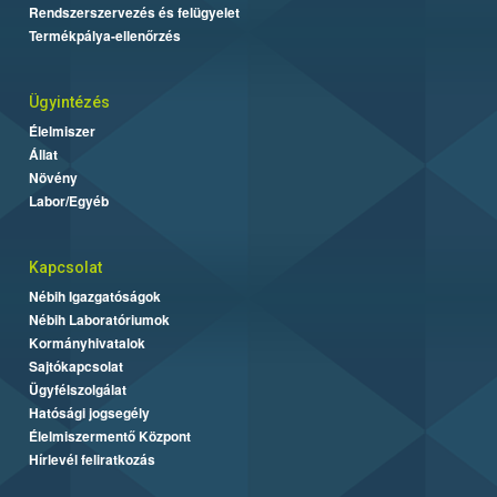
Rendszerszervezés és felügyelet
Termékpálya-ellenőrzés
Ügyintézés
Élelmiszer
Állat
Növény
Labor/Egyéb
Kapcsolat
Nébih Igazgatóságok
Nébih Laboratóriumok
Kormányhivatalok
Sajtókapcsolat
Ügyfélszolgálat
Hatósági jogsegély
Élelmiszermentő Központ
Hírlevél feliratkozás