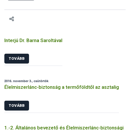
ilyen fontos az alapanyagok biztonságos kezelése, az alapvető
higiéniai szabályok betartása, a megfelelő hőkezelés, valamint a
maradékok szakszerű tárolása. A Nemzeti Élelmiszerlánc-
biztonsági Hivatal (Nébih) Oktatási Programja összegyűjtötte a
biztonságos grillezés legfontosabb tudnivalóit.
Interjú Dr. Barna Saroltával
TOVÁBB
2016. november 3., csütörtök
Élelmiszerlánc-biztonság a termőföldtől az asztalig
TOVÁBB
1.-2. Általános bevezető és Élelmiszerlánc-biztonsági