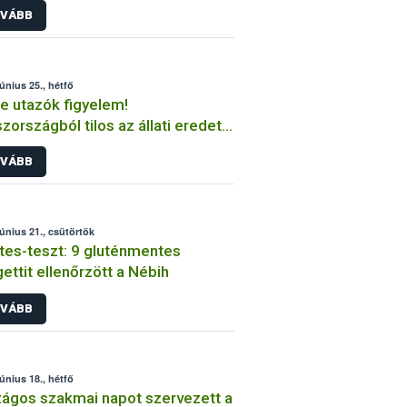
VÁBB
június 25., hétfő
e utazók figyelem!
zországból tilos az állati eredetű
mékek behozatala
VÁBB
június 21., csütörtök
es-teszt: 9 gluténmentes
ettit ellenőrzött a Nébih
VÁBB
június 18., hétfő
ágos szakmai napot szervezett a