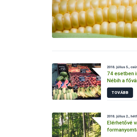
2018. július 5., csü
74 esetben in
Nébih a fővá
gyümölcsker
TOVÁBB
2018. július 2., hét
Elérhetővé vá
formanyomta
kitöltési útm