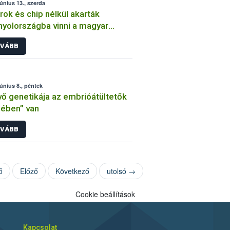
június 13., szerda
rok és chip nélkül akarták
yolországba vinni a magyar
ökkutyákat
VÁBB
június 8., péntek
vő genetikája az embrióátültetők
ében” van
VÁBB
ő
Előző
Következő
utolsó →
Cookie beállítások
Kapcsolat