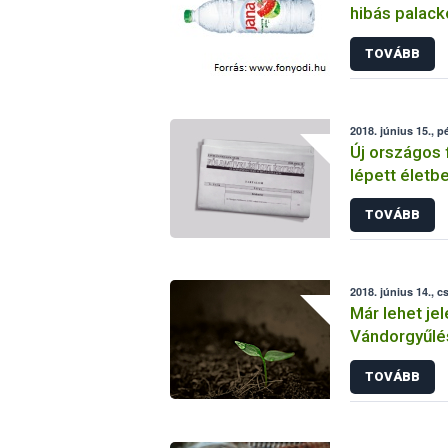
hibás palacko
kivonni a fo
TOVÁBB
2018. június 15., p
Új országos 
lépett életb
hatékonyabb
TOVÁBB
2018. június 14., c
Már lehet jel
Vándorgyűlé
TOVÁBB