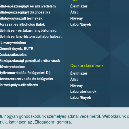
Állat-egészségügy és állatvédelem
Élelmiszer
Állategészségügyi diagnosztika
Állat
Állatgyógyászati termékek
Növény
Borászat és alkoholos italok
Labor/Egyéb
Élelmiszer- és takarmánybiztonság
Élelmiszerlánc-biztonsági laborhálózat
Járványvédelem
Kiemelt ügyek, EUTR
Kockázatkezelés
Mezőgazdasági genetikai erőforrások
Gyakori kérdések
Növényvédelem
Nyilvántartási és Felügyeleti Díj
Élelmiszer
Rendszerszervezés és felügyelet
Állat
Termékpálya-ellenőrzés
Növény
Laboratóriumok
Labor/Egyéb
, hogyan gondoskodunk személyes adatai védelméről. Weboldalunk cook
jük, kattintson az „Elfogadom” gombra.