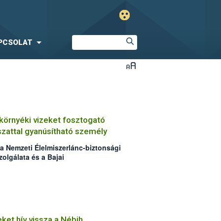
PCSOLAT
 környéki vizeket fosztogató
szattal gyanúsítható személy
 a Nemzeti Élelmiszerlánc-biztonsági
zolgálata és a Bajai
örnyéki vizeket fosztogató
alászattal gyanúsítható személyt. Az
1,68 kg hal, míg az orvhalászattal
l, illetve a melléképületekből
romos halászgép, 30 zsák
 szákok, haltárolók, melles csizmák
ket hív vissza a Nébih