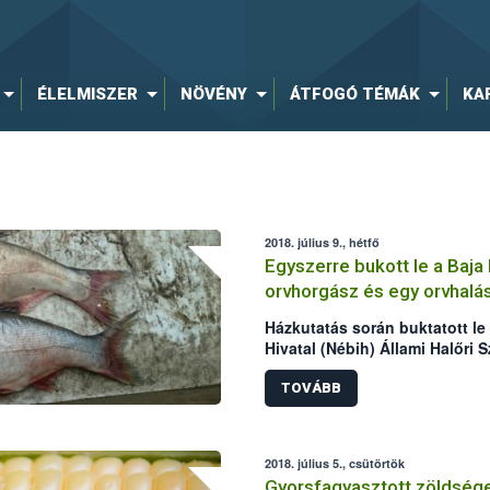
ÉLELMISZER
NÖVÉNY
ÁTFOGÓ TÉMÁK
KA
2018. július 9., hétfő
Egyszerre bukott le a Baja
orvhorgász és egy orvhalá
Házkutatás során buktatott le
Hivatal (Nébih) Állami Halőri S
Rendőrkapitányság egy Baja k
orvhorgászt, továbbá egy orvh
TOVÁBB
orvhorgász házából összesen 2
gyanúsítható személy udvaráró
összesen 127,77 kg hal, elekt
2018. július 5., csütörtök
nyakzóháló, húzóháló, varsák,
Gyorsfagyasztott zöldsége