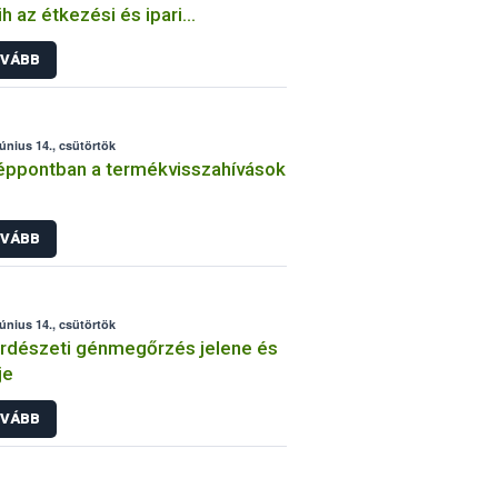
h az étkezési és ipari
termesztés ellenőrzéséhez
VÁBB
csolódóan
június 14., csütörtök
ppontban a termékvisszahívások
VÁBB
június 14., csütörtök
rdészeti génmegőrzés jelene és
je
VÁBB