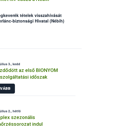
ztetését segítő villanymotor került a
gkeverék tételek visszahívását
erlánc-biztonsági Hivatal (Nébih)
érium egy erőteljes változatának
érintett vállalkozás a partnereit
ájú termékek forgalomból történő
zdték. A Nébih kéri a vásárlókat,
ihelyezett tájékoztatókat, valamint a
asztott zöldségeket alaposan főzzék
úlius 3., kedd
zdődött az első BIONYOM
szolgáltatási időszak
VÁBB
úlius 2., hétfő
lex szezonális
nőrzéssorozat indul