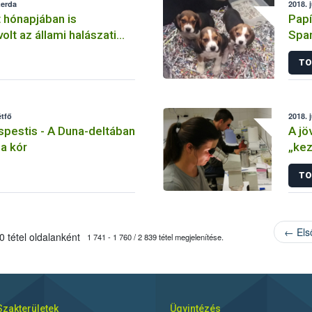
zerda
2018. 
t hónapjában is
Papí
lt az állami halászati
Span
köly
TO
étfő
2018. 
éspestis - A Duna-deltában
A jö
 a kór
„kez
TO
← Els
 tétel oldalanként
1 741 - 1 760 / 2 839 tétel megjelenítése.
Szakterületek
Ügyintézés