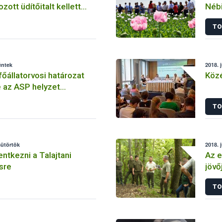
zott üdítőitalt kellett
Nébi
rgalomból
mák
TO
kap
éntek
2018. 
főállatorvosi határozat
Közé
e az ASP helyzet
 kezelése érdekében
TO
sütörtök
2018. 
entkezni a Talajtani
Az e
sre
jövő
TO