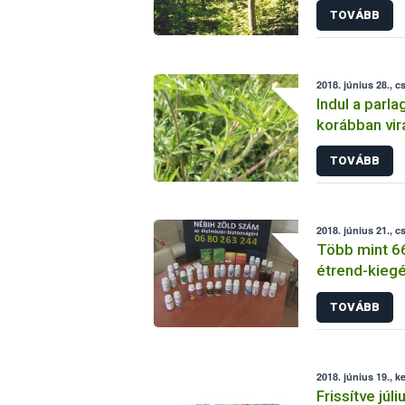
TOVÁBB
2018. június 28., c
Indul a parl
korábban vir
TOVÁBB
2018. június 21., c
Több mint 66
étrend-kiegés
forgalomból
TOVÁBB
2018. június 19., k
Frissítve júl