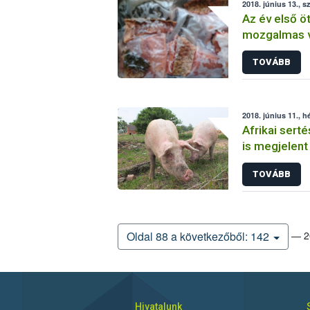
2018. június 13., s
Az év első ö
mozgalmas vo
őrök élete
TOVÁBB
2018. június 11., h
Afrikai sert
is megjelent
TOVÁBB
— 20
Oldal 88 a következőből: 142
Hivatalunk