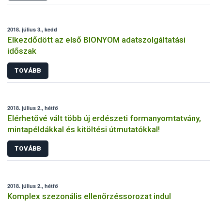
2018. július 3., kedd
Elkezdődött az első BIONYOM adatszolgáltatási
időszak
TOVÁBB
2018. július 2., hétfő
Elérhetővé vált több új erdészeti formanyomtatvány,
mintapéldákkal és kitöltési útmutatókkal!
TOVÁBB
2018. július 2., hétfő
Komplex szezonális ellenőrzéssorozat indul