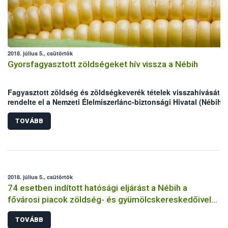
2018. július 5., csütörtök
Gyorsfagyasztott zöldségeket hív vissza a Nébih
Fagyasztott zöldség és zöldségkeverék tételek visszahívását
rendelte el a Nemzeti Élelmiszerlánc-biztonsági Hivatal (Nébih)
a
Listeria monocytogenes
baktérium egy erőteljes változatának
lehetséges jelenléte miatt. Az érintett vállalkozás a partnereit
TOVÁBB
értesítette, a különböző márkájú termékek forgalomból történő
kivonását Európa szerte megkezdték. A Nébih kéri a vásárlókat,
hogy figyeljék az üzletekben kihelyezett tájékoztatókat, valamin
(nem fogyasztásra kész) fagyasztott zöldségeket alaposan főz
át felhasználás előtt.
2018. július 5., csütörtök
74 esetben indított hatósági eljárást a Nébih a
fővárosi piacok zöldség- és gyümölcskereskedőivel
szemben
TOVÁBB