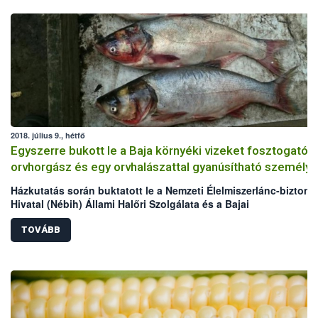
2018. július 9., hétfő
Egyszerre bukott le a Baja környéki vizeket fosztogató
orvhorgász és egy orvhalászattal gyanúsítható személy
Házkutatás során buktatott le a Nemzeti Élelmiszerlánc-biztons
Hivatal (Nébih) Állami Halőri Szolgálata és a Bajai
Rendőrkapitányság egy Baja környéki vizeket fosztogató
orvhorgászt, továbbá egy orvhalászattal gyanúsítható személyt
TOVÁBB
orvhorgász házából összesen 21,68 kg hal, míg az orvhalászatt
gyanúsítható személy udvaráról, illetve a melléképületekből
összesen 127,77 kg hal, elektromos halászgép, 30 zsák
nyakzóháló, húzóháló, varsák, szákok, haltárolók, melles csiz
és 5 db a haltároló kád levegőztetését segítő villanymotor kerül
hatóság kezére.