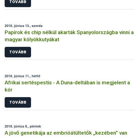
TOVÁBB
2018. június 13., szerda
Papírok és chip nélkül akarták Spanyolországba vinni a
magyar kölyökkutyákat
TOVÁBB
2018. június 11., hétfő
Afrikai sertéspestis - A Duna-deltában is megjelent a
kór
TOVÁBB
2018. június 8., péntek
A jövő genetikája az embrióátültetők „kezében” van