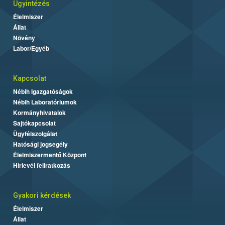
Ügyintézés
Élelmiszer
Állat
Növény
Labor/Egyéb
Kapcsolat
Nébih Igazgatóságok
Nébih Laboratóriumok
Kormányhivatalok
Sajtókapcsolat
Ügyfélszolgálat
Hatósági jogsegély
Élelmiszermentő Központ
Hírlevél feliratkozás
Gyakori kérdések
Élelmiszer
Állat