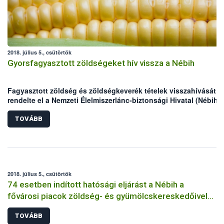
2018. július 5., csütörtök
Gyorsfagyasztott zöldségeket hív vissza a Nébih
Fagyasztott zöldség és zöldségkeverék tételek visszahívását
rendelte el a Nemzeti Élelmiszerlánc-biztonsági Hivatal (Nébih)
a
Listeria monocytogenes
baktérium egy erőteljes változatának
lehetséges jelenléte miatt. Az érintett vállalkozás a partnereit
TOVÁBB
értesítette, a különböző márkájú termékek forgalomból történő
kivonását Európa szerte megkezdték. A Nébih kéri a vásárlókat,
hogy figyeljék az üzletekben kihelyezett tájékoztatókat, valamin
(nem fogyasztásra kész) fagyasztott zöldségeket alaposan főz
át felhasználás előtt.
2018. július 5., csütörtök
74 esetben indított hatósági eljárást a Nébih a
fővárosi piacok zöldség- és gyümölcskereskedőivel
szemben
TOVÁBB