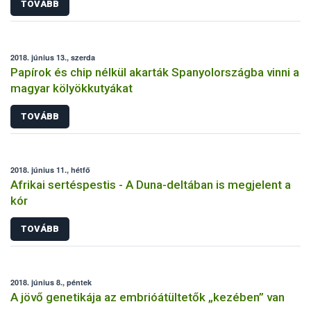
TOVÁBB
2018. június 13., szerda
Papírok és chip nélkül akarták Spanyolországba vinni a
magyar kölyökkutyákat
TOVÁBB
2018. június 11., hétfő
Afrikai sertéspestis - A Duna-deltában is megjelent a
kór
TOVÁBB
2018. június 8., péntek
A jövő genetikája az embrióátültetők „kezében” van