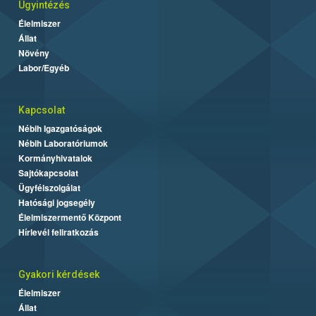
Ügyintézés
Élelmiszer
Állat
Növény
Labor/Egyéb
Kapcsolat
Nébih Igazgatóságok
Nébih Laboratóriumok
Kormányhivatalok
Sajtókapcsolat
Ügyfélszolgálat
Hatósági jogsegély
Élelmiszermentő Központ
Hírlevél feliratkozás
Gyakori kérdések
Élelmiszer
Állat