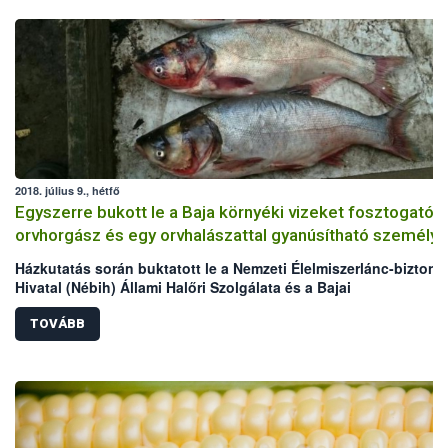
2018. július 9., hétfő
Egyszerre bukott le a Baja környéki vizeket fosztogató
orvhorgász és egy orvhalászattal gyanúsítható személy
Házkutatás során buktatott le a Nemzeti Élelmiszerlánc-biztons
Hivatal (Nébih) Állami Halőri Szolgálata és a Bajai
Rendőrkapitányság egy Baja környéki vizeket fosztogató
orvhorgászt, továbbá egy orvhalászattal gyanúsítható személyt
TOVÁBB
orvhorgász házából összesen 21,68 kg hal, míg az orvhalászatt
gyanúsítható személy udvaráról, illetve a melléképületekből
összesen 127,77 kg hal, elektromos halászgép, 30 zsák
nyakzóháló, húzóháló, varsák, szákok, haltárolók, melles csiz
és 5 db a haltároló kád levegőztetését segítő villanymotor kerül
hatóság kezére.