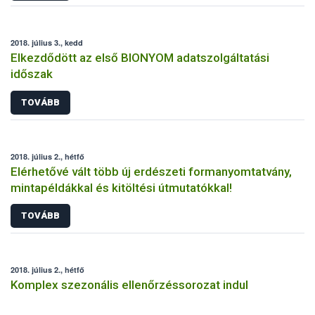
2018. július 3., kedd
Elkezdődött az első BIONYOM adatszolgáltatási
időszak
TOVÁBB
2018. július 2., hétfő
Elérhetővé vált több új erdészeti formanyomtatvány,
mintapéldákkal és kitöltési útmutatókkal!
TOVÁBB
2018. július 2., hétfő
Komplex szezonális ellenőrzéssorozat indul