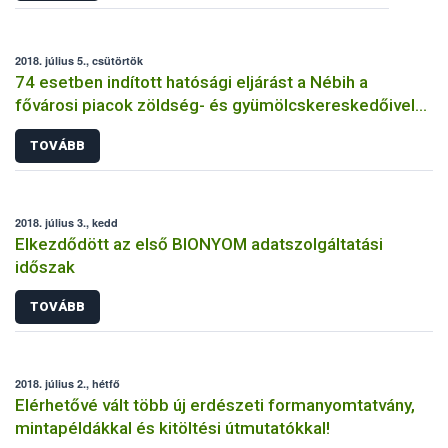
2018. július 5., csütörtök
74 esetben indított hatósági eljárást a Nébih a
fővárosi piacok zöldség- és gyümölcskereskedőivel
szemben
TOVÁBB
2018. július 3., kedd
Elkezdődött az első BIONYOM adatszolgáltatási
időszak
TOVÁBB
2018. július 2., hétfő
Elérhetővé vált több új erdészeti formanyomtatvány,
mintapéldákkal és kitöltési útmutatókkal!