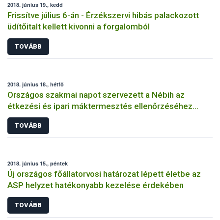
2018. június 19., kedd
Frissítve július 6-án - Érzékszervi hibás palackozott
üdítőitalt kellett kivonni a forgalomból
TOVÁBB
2018. június 18., hétfő
Országos szakmai napot szervezett a Nébih az
étkezési és ipari máktermesztés ellenőrzéséhez
kapcsolódóan
TOVÁBB
2018. június 15., péntek
Új országos főállatorvosi határozat lépett életbe az
ASP helyzet hatékonyabb kezelése érdekében
TOVÁBB