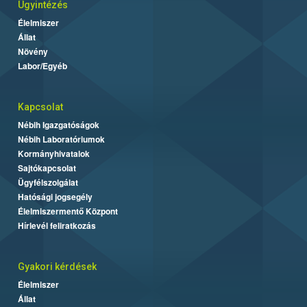
Ügyintézés
Élelmiszer
Állat
Növény
Labor/Egyéb
Kapcsolat
Nébih Igazgatóságok
Nébih Laboratóriumok
Kormányhivatalok
Sajtókapcsolat
Ügyfélszolgálat
Hatósági jogsegély
Élelmiszermentő Központ
Hírlevél feliratkozás
Gyakori kérdések
Élelmiszer
Állat