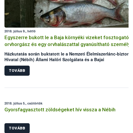
rendelkező italokat!
2018. július 9., hétfő
Egyszerre bukott le a Baja környéki vizeket fosztogató
orvhorgász és egy orvhalászattal gyanúsítható személy
Házkutatás során buktatott le a Nemzeti Élelmiszerlánc-biztons
Hivatal (Nébih) Állami Halőri Szolgálata és a Bajai
Rendőrkapitányság egy Baja környéki vizeket fosztogató
orvhorgászt, továbbá egy orvhalászattal gyanúsítható személyt
TOVÁBB
orvhorgász házából összesen 21,68 kg hal, míg az orvhalászatt
gyanúsítható személy udvaráról, illetve a melléképületekből
összesen 127,77 kg hal, elektromos halászgép, 30 zsák
nyakzóháló, húzóháló, varsák, szákok, haltárolók, melles csiz
és 5 db a haltároló kád levegőztetését segítő villanymotor kerül
2018. július 5., csütörtök
hatóság kezére.
Gyorsfagyasztott zöldségeket hív vissza a Nébih
TOVÁBB