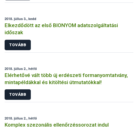
2018. július 3., kedd
Elkezdődött az első BIONYOM adatszolgáltatási
időszak
TOVÁBB
2018. július 2., hétfő
Elérhetővé vált több új erdészeti formanyomtatvány,
mintapéldákkal és kitöltési útmutatókkal!
TOVÁBB
2018. július 2., hétfő
Komplex szezonális ellenőrzéssorozat indul