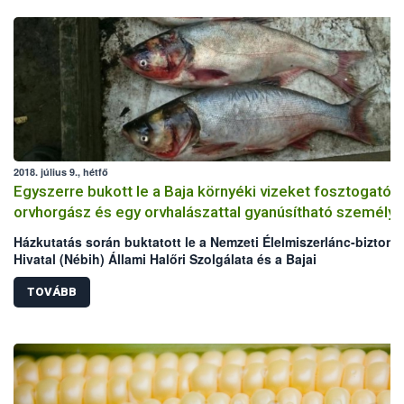
2018. július 9., hétfő
Egyszerre bukott le a Baja környéki vizeket fosztogató
orvhorgász és egy orvhalászattal gyanúsítható személy
Házkutatás során buktatott le a Nemzeti Élelmiszerlánc-biztons
Hivatal (Nébih) Állami Halőri Szolgálata és a Bajai
Rendőrkapitányság egy Baja környéki vizeket fosztogató
orvhorgászt, továbbá egy orvhalászattal gyanúsítható személyt
TOVÁBB
orvhorgász házából összesen 21,68 kg hal, míg az orvhalászatt
gyanúsítható személy udvaráról, illetve a melléképületekből
összesen 127,77 kg hal, elektromos halászgép, 30 zsák
nyakzóháló, húzóháló, varsák, szákok, haltárolók, melles csiz
és 5 db a haltároló kád levegőztetését segítő villanymotor kerül
hatóság kezére.