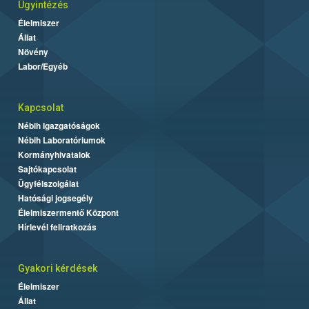
Ügyintézés
Élelmiszer
Állat
Növény
Labor/Egyéb
Kapcsolat
Nébih Igazgatóságok
Nébih Laboratóriumok
Kormányhivatalok
Sajtókapcsolat
Ügyfélszolgálat
Hatósági jogsegély
Élelmiszermentő Központ
Hírlevél feliratkozás
Gyakori kérdések
Élelmiszer
Állat