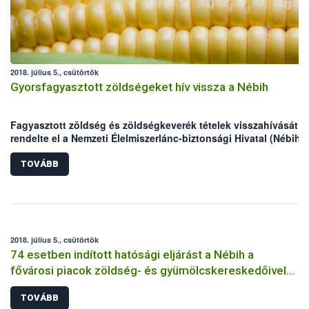
2018. július 5., csütörtök
Gyorsfagyasztott zöldségeket hív vissza a Nébih
Fagyasztott zöldség és zöldségkeverék tételek visszahívását
rendelte el a Nemzeti Élelmiszerlánc-biztonsági Hivatal (Nébih)
a
Listeria monocytogenes
baktérium egy erőteljes változatának
lehetséges jelenléte miatt. Az érintett vállalkozás a partnereit
TOVÁBB
értesítette, a különböző márkájú termékek forgalomból történő
kivonását Európa szerte megkezdték. A Nébih kéri a vásárlókat,
hogy figyeljék az üzletekben kihelyezett tájékoztatókat, valamin
(nem fogyasztásra kész) fagyasztott zöldségeket alaposan főz
át felhasználás előtt.
2018. július 5., csütörtök
74 esetben indított hatósági eljárást a Nébih a
fővárosi piacok zöldség- és gyümölcskereskedőivel
szemben
TOVÁBB