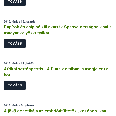
TOVÁBB
2018. június 13., szerda
Papírok és chip nélkül akarták Spanyolországba vinni a
magyar kölyökkutyákat
TOVÁBB
2018. június 11., hétfő
Afrikai sertéspestis - A Duna-deltában is megjelent a
kór
TOVÁBB
2018. június 8., péntek
A jövő genetikája az embrióátültetők „kezében” van