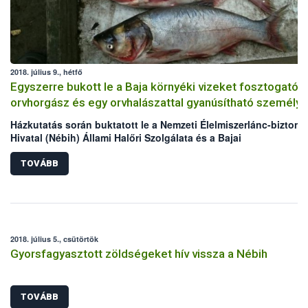
rendelkező italokat!
2018. július 9., hétfő
Egyszerre bukott le a Baja környéki vizeket fosztogató
orvhorgász és egy orvhalászattal gyanúsítható személy
Házkutatás során buktatott le a Nemzeti Élelmiszerlánc-biztons
Hivatal (Nébih) Állami Halőri Szolgálata és a Bajai
Rendőrkapitányság egy Baja környéki vizeket fosztogató
orvhorgászt, továbbá egy orvhalászattal gyanúsítható személyt
TOVÁBB
orvhorgász házából összesen 21,68 kg hal, míg az orvhalászatt
gyanúsítható személy udvaráról, illetve a melléképületekből
összesen 127,77 kg hal, elektromos halászgép, 30 zsák
nyakzóháló, húzóháló, varsák, szákok, haltárolók, melles csiz
és 5 db a haltároló kád levegőztetését segítő villanymotor kerül
2018. július 5., csütörtök
hatóság kezére.
Gyorsfagyasztott zöldségeket hív vissza a Nébih
TOVÁBB