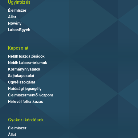
Ügyintézés
Élelmiszer
Állat
Növény
Labor/Egyéb
Kapcsolat
Nébih Igazgatóságok
Nébih Laboratóriumok
Kormányhivatalok
Sajtókapcsolat
Ügyfélszolgálat
Hatósági jogsegély
Élelmiszermentő Központ
Hírlevél feliratkozás
Gyakori kérdések
Élelmiszer
Állat