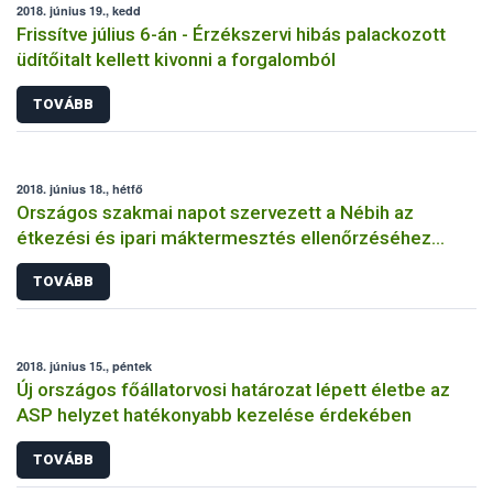
2018. június 19., kedd
Frissítve július 6-án - Érzékszervi hibás palackozott
üdítőitalt kellett kivonni a forgalomból
TOVÁBB
2018. június 18., hétfő
Országos szakmai napot szervezett a Nébih az
étkezési és ipari máktermesztés ellenőrzéséhez
kapcsolódóan
TOVÁBB
2018. június 15., péntek
Új országos főállatorvosi határozat lépett életbe az
ASP helyzet hatékonyabb kezelése érdekében
TOVÁBB