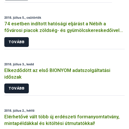
2018. július 5., csütörtök
74 esetben indított hatósági eljárást a Nébih a
fővárosi piacok zöldség- és gyümölcskereskedőivel
szemben
TOVÁBB
2018. július 3., kedd
Elkezdődött az első BIONYOM adatszolgáltatási
időszak
TOVÁBB
2018. július 2., hétfő
Elérhetővé vált több új erdészeti formanyomtatvány,
mintapéldákkal és kitöltési útmutatókkal!