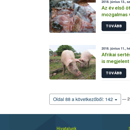
2018. június 13., s
Az év első ö
mozgalmas vo
őrök élete
TOVÁBB
2018. június 11., h
Afrikai sert
is megjelent
TOVÁBB
— 20
Oldal 88 a következőből: 142
Hivatalunk