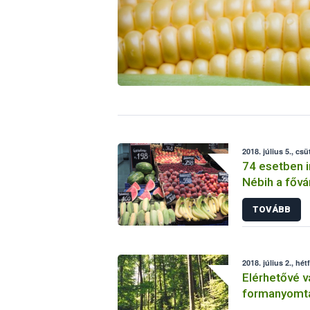
2018. július 5., csü
74 esetben in
Nébih a fővá
gyümölcsker
TOVÁBB
2018. július 2., hét
Elérhetővé vá
formanyomta
kitöltési útm