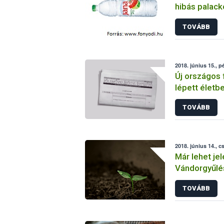
hibás palacko
kivonni a fo
TOVÁBB
2018. június 15., p
Új országos 
lépett életb
hatékonyabb
TOVÁBB
2018. június 14., c
Már lehet jel
Vándorgyűlé
TOVÁBB