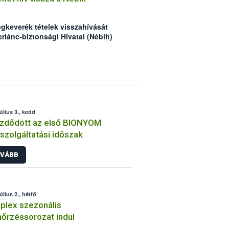
ztetését segítő villanymotor került a
gkeverék tételek visszahívását
erlánc-biztonsági Hivatal (Nébih)
érium egy erőteljes változatának
érintett vállalkozás a partnereit
ájú termékek forgalomból történő
zdték. A Nébih kéri a vásárlókat,
ihelyezett tájékoztatókat, valamint a
asztott zöldségeket alaposan főzzék
úlius 3., kedd
zdődött az első BIONYOM
szolgáltatási időszak
VÁBB
úlius 2., hétfő
lex szezonális
nőrzéssorozat indul