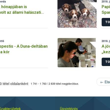
zerda
2018. 
t hónapjában is
Papí
lt az állami halászati
Span
köly
TO
étfő
2018. 
éspestis - A Duna-deltában
A jö
 a kór
„kez
TO
← Els
 tétel oldalanként
1 741 - 1 760 / 2 839 tétel megjelenítése.
Szakterületek
Ügyintézés