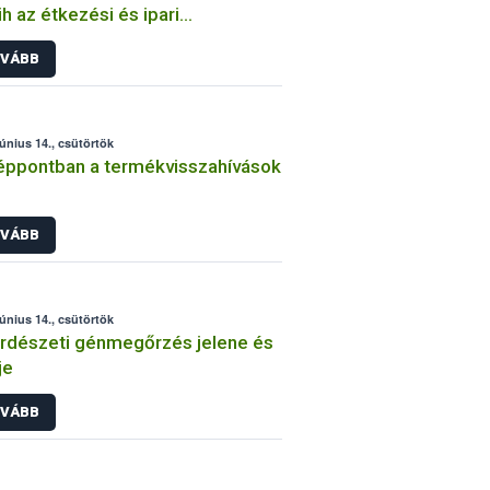
h az étkezési és ipari
termesztés ellenőrzéséhez
VÁBB
csolódóan
június 14., csütörtök
ppontban a termékvisszahívások
VÁBB
június 14., csütörtök
rdészeti génmegőrzés jelene és
je
VÁBB