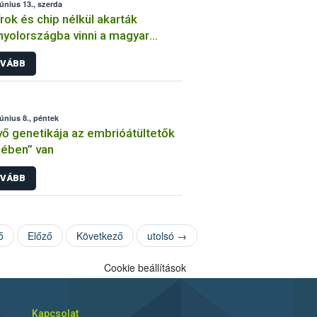
június 13., szerda
rok és chip nélkül akarták
yolországba vinni a magyar
ökkutyákat
VÁBB
június 8., péntek
vő genetikája az embrióátültetők
ében” van
VÁBB
ő
Előző
Következő
utolsó →
Cookie beállítások
Kapcsolat