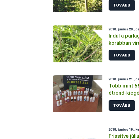
TOVÁBB
2018. június 28., c
Indul a parl
korábban vir
TOVÁBB
2018. június 21., c
Több mint 66
étrend-kiegés
forgalomból
TOVÁBB
2018. június 19., k
Frissítve júl