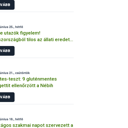
VÁBB
június 25., hétfő
e utazók figyelem!
zországból tilos az állati eredetű
mékek behozatala
VÁBB
június 21., csütörtök
es-teszt: 9 gluténmentes
ettit ellenőrzött a Nébih
VÁBB
június 18., hétfő
ágos szakmai napot szervezett a