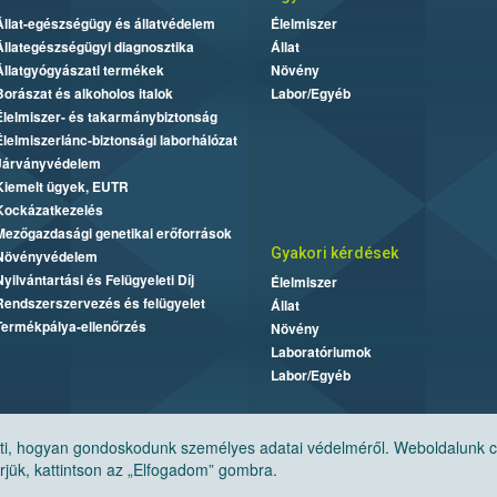
Állat-egészségügy és állatvédelem
Élelmiszer
Állategészségügyi diagnosztika
Állat
Állatgyógyászati termékek
Növény
Borászat és alkoholos italok
Labor/Egyéb
Élelmiszer- és takarmánybiztonság
Élelmiszerlánc-biztonsági laborhálózat
Járványvédelem
Kiemelt ügyek, EUTR
Kockázatkezelés
Mezőgazdasági genetikai erőforrások
Gyakori kérdések
Növényvédelem
Nyilvántartási és Felügyeleti Díj
Élelmiszer
Rendszerszervezés és felügyelet
Állat
Termékpálya-ellenőrzés
Növény
Laboratóriumok
Labor/Egyéb
, hogyan gondoskodunk személyes adatai védelméről. Weboldalunk cook
jük, kattintson az „Elfogadom” gombra.