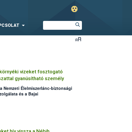
PCSOLAT
 környéki vizeket fosztogató
szattal gyanúsítható személy
 a Nemzeti Élelmiszerlánc-biztonsági
zolgálata és a Bajai
örnyéki vizeket fosztogató
alászattal gyanúsítható személyt. Az
1,68 kg hal, míg az orvhalászattal
l, illetve a melléképületekből
romos halászgép, 30 zsák
 szákok, haltárolók, melles csizmák
ket hív vissza a Nébih