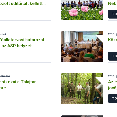
zott üdítőitalt kellett
Nébi
rgalomból
mák
TO
kap
éntek
2018. 
főállatorvosi határozat
Közé
e az ASP helyzet
 kezelése érdekében
TO
sütörtök
2018. 
entkezni a Talajtani
Az e
sre
jövő
TO