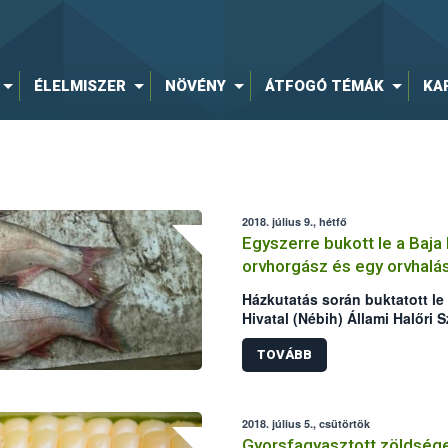
ÉLELMISZER
NÖVÉNY
ÁTFOGÓ TÉMÁK
KA
2018. július 9., hétfő
Egyszerre bukott le a Baja
orvhorgász és egy orvhalá
Házkutatás során buktatott le
Hivatal (Nébih) Állami Halőri S
Rendőrkapitányság egy Baja k
orvhorgászt, továbbá egy orvh
TOVÁBB
orvhorgász házából összesen 2
gyanúsítható személy udvaráró
összesen 127,77 kg hal, elekt
2018. július 5., csütörtök
nyakzóháló, húzóháló, varsák,
Gyorsfagyasztott zöldsége