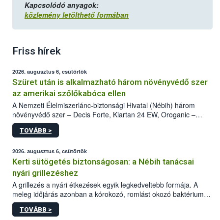
Kapcsolódó anyagok:
közlemény letölthető formában
Friss hírek
2026. augusztus 6, csütörtök
Szüret után is alkalmazható három növényvédő szer
az amerikai szőlőkabóca ellen
A Nemzeti Élelmiszerlánc-biztonsági Hivatal (Nébih) három
növényvédő szer – Decis Forte, Klartan 24 EW, Oroganic –
engedélyokiratát módosította, így azok a szüretet követően,
TOVÁBB >
egészen a vesszőérettség (BBCH 91) stádiumáig
felhasználhatóak a szőlőben. A kiterjesztések célja, hogy a korai
érésű szőlőkben is legyen lehetőség a károsító elleni további
2026. augusztus 6, csütörtök
védekezésre. Az Oroganic készítmény kis kiszerelésben kiskerti
Kerti sütögetés biztonságosan: a Nébih tanácsai
felhasználók számára is elérhető és ökológiai termesztésben is
nyári grillezéshez
engedélyezett.
A grillezés a nyári étkezések egyik legkedveltebb formája. A
meleg időjárás azonban a kórokozó, romlást okozó baktériumok
gyorsabb szaporodásának is kedvez. A szabadtéri sütögetés
TOVÁBB >
ezért nem csupán a megfelelő sütési technikáról szól: legalább