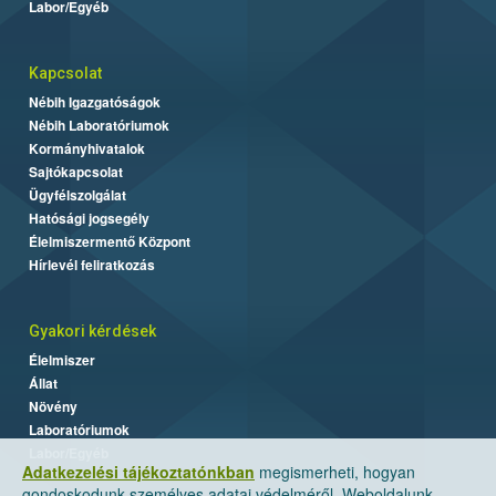
Labor/Egyéb
Kapcsolat
Nébih Igazgatóságok
Nébih Laboratóriumok
Kormányhivatalok
Sajtókapcsolat
Ügyfélszolgálat
Hatósági jogsegély
Élelmiszermentő Központ
Hírlevél feliratkozás
Gyakori kérdések
Élelmiszer
Állat
Növény
Laboratóriumok
Labor/Egyéb
Adatkezelési tájékoztatónkban
megismerheti, hogyan
gondoskodunk személyes adatai védelméről. Weboldalunk