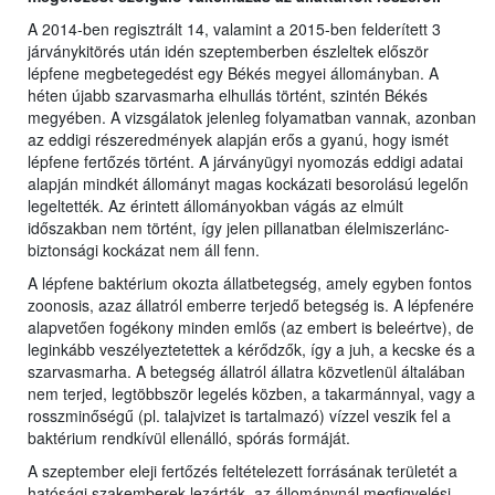
A 2014-ben regisztrált 14, valamint a 2015-ben felderített 3
járványkitörés után idén szeptemberben észleltek először
lépfene megbetegedést egy Békés megyei állományban. A
héten újabb szarvasmarha elhullás történt, szintén Békés
megyében. A vizsgálatok jelenleg folyamatban vannak, azonban
az eddigi részeredmények alapján erős a gyanú, hogy ismét
lépfene fertőzés történt. A járványügyi nyomozás eddigi adatai
alapján mindkét állományt magas kockázati besorolású legelőn
legeltették. Az érintett állományokban vágás az elmúlt
időszakban nem történt, így jelen pillanatban élelmiszerlánc-
biztonsági kockázat nem áll fenn.
A lépfene baktérium okozta állatbetegség, amely egyben fontos
zoonosis, azaz állatról emberre terjedő betegség is. A lépfenére
alapvetően fogékony minden emlős (az embert is beleértve), de
leginkább veszélyeztetettek a kérődzők, így a juh, a kecske és a
szarvasmarha. A betegség állatról állatra közvetlenül általában
nem terjed, legtöbbször legelés közben, a takarmánnyal, vagy a
rosszminőségű (pl. talajvizet is tartalmazó) vízzel veszik fel a
baktérium rendkívül ellenálló, spórás formáját.
A szeptember eleji fertőzés feltételezett forrásának területét a
hatósági szakemberek lezárták, az állománynál megfigyelési