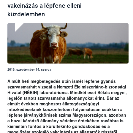
vakcinázás a lépfene elleni
küzdelemben
2016. szeptember 14, szerda
A múlt heti megbetegedés után ismét lépfene gyanús
szarvasmarhát vizsgál a Nemzeti Élelmiszerlánc-biztonsági
Hivatal (NÉBIH) laboratóriuma. Mindkét eset Békés megyei,
legelőn tartott szarvasmarha állományokat érint. Bár az
elmúlt években meghozott állategészségügyi
intézkedéseknek köszönhetően folyamatosan csökken a
lépfene járványkitörések száma Magyarországon, azonban
a hazai kérődző állomány védelme érdekében továbbra is
kiemelten fontos a körültekintő gondoskodás és a
megelőzést szolgáló vakcinázás az állattartók részéről.