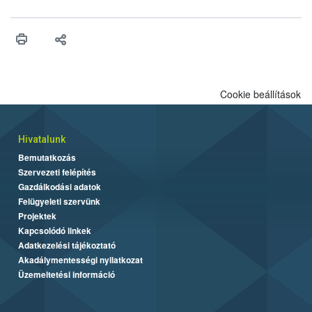
ilyen fontos az alapanyagok biztonságos kezelése, az alapvető
higiéniai szabályok betartása, a megfelelő hőkezelés, valamint a
maradékok szakszerű tárolása. A Nemzeti Élelmiszerlánc-
biztonsági Hivatal (Nébih) Oktatási Programja összegyűjtötte a
biztonságos grillezés legfontosabb tudnivalóit.
Cookie beállítások
Hivatalunk
Bemutatkozás
Szervezeti felépítés
Gazdálkodási adatok
Felügyeleti szervünk
Projektek
Kapcsolódó linkek
Adatkezelési tájékoztató
Akadálymentességi nyilatkozat
Üzemeltetési információ