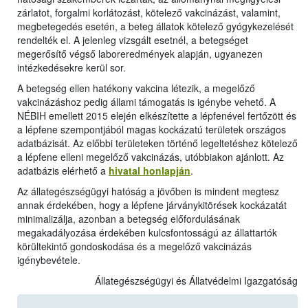
zárlatot, forgalmi korlátozást, kötelező vakcinázást, valamint,
megbetegedés esetén, a beteg állatok kötelező gyógykezelését
rendelték el. A jelenleg vizsgált esetnél, a betegséget
megerősítő végső laboreredmények alapján, ugyanezen
intézkedésekre kerül sor.
A betegség ellen hatékony vakcina létezik, a megelőző
vakcinázáshoz pedig állami támogatás is igénybe vehető. A
NÉBIH emellett 2015 elején elkészítette a lépfenével fertőzött és
a lépfene szempontjából magas kockázatú területek országos
adatbázisát. Az előbbi területeken történő legeltetéshez kötelező
a lépfene elleni megelőző vakcinázás, utóbbiakon ajánlott. Az
adatbázis elérhető a
hivatal honlapján
.
Az állategészségügyi hatóság a jövőben is mindent megtesz
annak érdekében, hogy a lépfene járványkitörések kockázatát
minimalizálja, azonban a betegség előfordulásának
megakadályozása érdekében kulcsfontosságú az állattartók
körültekintő gondoskodása és a megelőző vakcinázás
igénybevétele.
Állategészségügyi és Állatvédelmi Igazgatóság